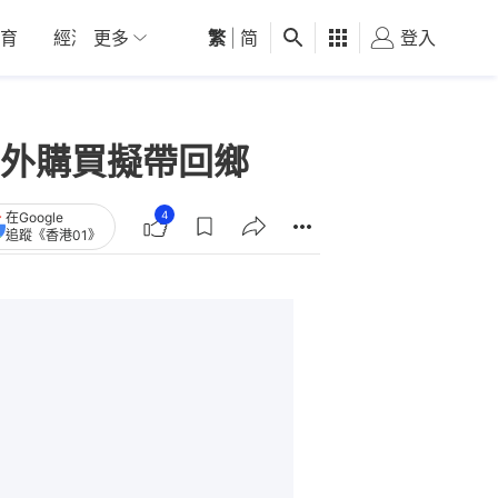
育
經濟
更多
01深圳
繁
觀點
|
简
健康
好食玩飛
登入
女
外購買擬帶回鄉
4
在Google
追蹤《香港01》