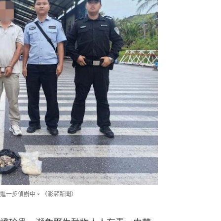
進一步偵辦中。（澎湃新聞）