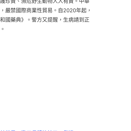
護珍貴、瀕危野生動物人人有責。中華
，嚴禁國際商業性貿易。自2020年起，
和國藥典》。警方又提醒，生病請到正
。