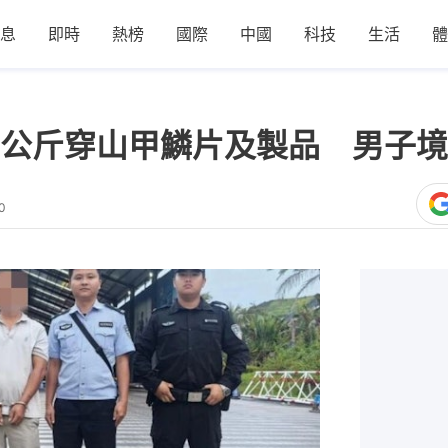
息
即時
熱榜
國際
中國
科技
生活
體
公斤穿山甲鱗片及製品 男子境
0