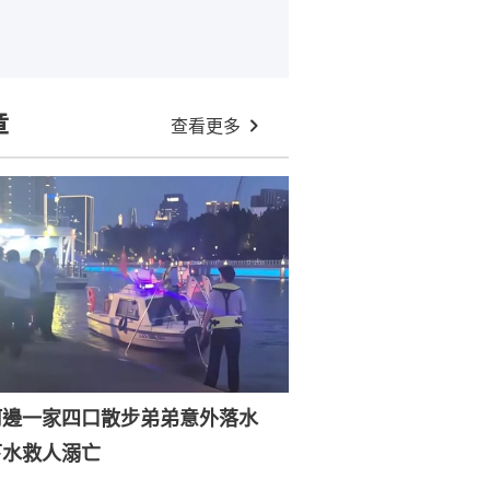
章
查看更多
河邊一家四口散步弟弟意外落水
下水救人溺亡