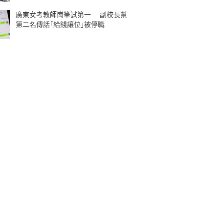
廣東女考教師崗筆試第一 副校長幫
第二名傳話｢給錢讓位｣被停職