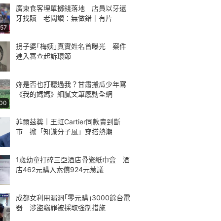
廣東食客埋單擲錢落地 店員以牙還
牙找贖 老闆讚：無做錯｜有片
:57
拐子婆｢梅姨｣真實姓名首曝光 案件
進入審查起訴環節
妳是否也打聽過我？甘肅搬瓜少年寫
《我的媽媽》細膩文筆感動全網
:00
菲爾茲獎｜王虹Cartier同款賣到斷
市 掀「知識分子風」穿搭熱潮
1歲幼童打碎三亞酒店骨瓷紙巾盒 酒
店462元購入索償924元惹議
成都女利用漏洞｢零元購｣3000餘台電
器 涉盜竊罪被採取強制措施