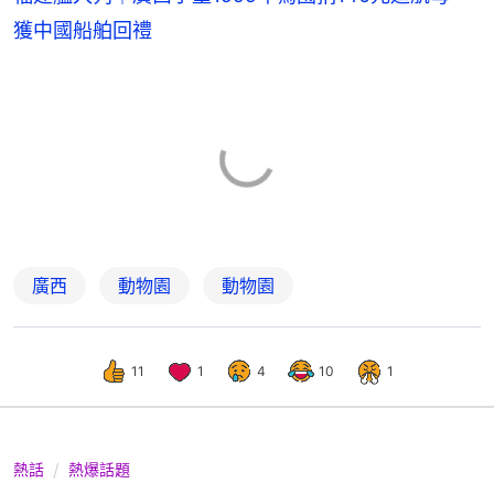
獲中國船舶回禮
廣西
動物園
動物園
11
1
4
10
1
熱話
熱爆話題