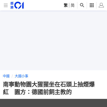
繁
|
简
中國
大國小事
南寧動物園大猩猩坐在石頭上抽煙爆
紅 園方：德國前飼主教的