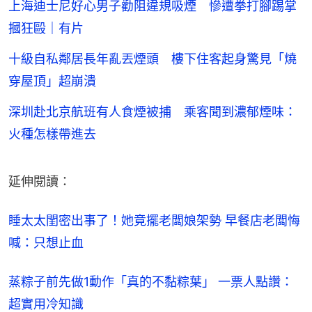
上海迪士尼好心男子勸阻違規吸煙 慘遭拳打腳踢掌
摑狂毆｜有片
十級自私鄰居長年亂丟煙頭 樓下住客起身驚見「燒
穿屋頂」超崩潰
深圳赴北京航班有人食煙被捕 乘客聞到濃郁煙味：
火種怎樣帶進去
延伸閱讀：
睡太太閨密出事了！她竟擺老闆娘架勢 早餐店老闆悔
喊：只想止血
蒸粽子前先做1動作「真的不黏粽葉」 一票人點讚：
超實用冷知識