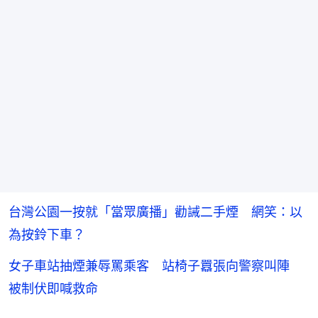
台灣公園一按就「當眾廣播」勸誡二手煙 網笑：以
為按鈴下車？
女子車站抽煙兼辱罵乘客 站椅子囂張向警察叫陣
被制伏即喊救命