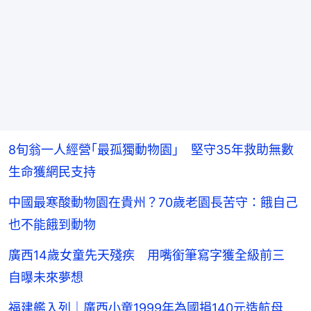
8旬翁一人經營｢最孤獨動物園｣ 堅守35年救助無數
生命獲網民支持
中國最寒酸動物園在貴州？70歲老園長苦守：餓自己
也不能餓到動物
廣西14歲女童先天殘疾 用嘴銜筆寫字獲全級前三
自曝未來夢想
福建艦入列｜廣西小童1999年為國捐140元造航母