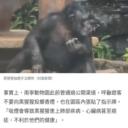
黑猩猩抽煙手法嫻熟（封面新聞）
事實上，南寧動物園此前曾通過公開渠道，呼籲遊客
不要向黑猩猩投擲香煙，也在園區內張貼了指示牌。
「吸煙會導致黑猩猩患上肺部疾病、心臟病甚至癌
症，不利於他們的健康」。