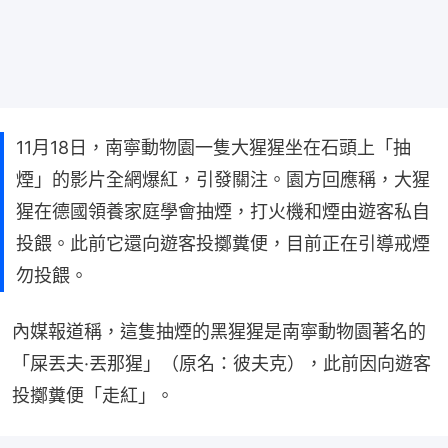
11月18日，南寧動物園一隻大猩猩坐在石頭上「抽
煙」的影片全網爆紅，引發關注。園方回應稱，大猩
猩在德國領養家庭學會抽煙，打火機和煙由遊客私自
投餵。此前它還向遊客投擲糞便，目前正在引導戒煙
勿投餵。
內媒報道稱，這隻抽煙的黑猩猩是南寧動物園著名的
「屎丟夫·丟那猩」（原名：彼夫克），此前因向遊客
投擲糞便「走紅」。