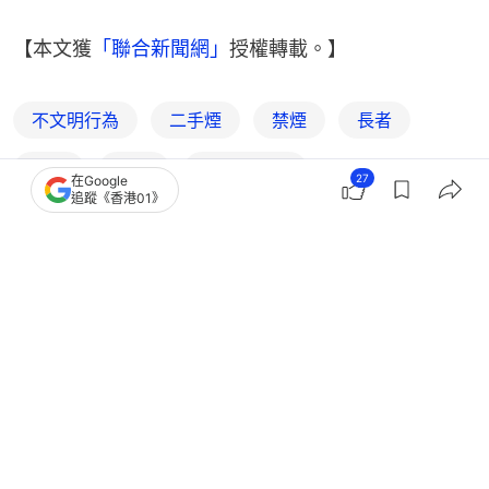
【本文獲
「聯合新聞網」
授權轉載。】
不文明行為
二手煙
禁煙
長者
公園
熱話
聯合新聞網
27
在Google
追蹤《香港01》
8
0
0
3
0
熱話
開罐
名古屋動物園大猩猩「清正」爆紅 不
羈眼神被封「猩界木村拓哉」