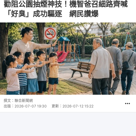
勸阻公園抽煙神技！機智爸召細路齊喊
「好臭」成功驅逐 網民讚爆
撰文：
聯合新聞網
出版：
2026-07-07 19:30
更新：
2026-07-12 15:22