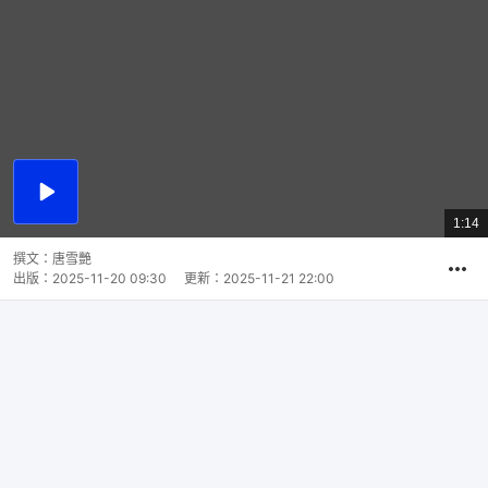
播
放
1:14
總
影
共
片
時
撰文：
唐雪艷
間
出版：
2025-11-20 09:30
更新：
2025-11-21 22:00