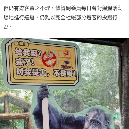
但仍有遊客置之不理，儘管飼養員每日會對猩猩活動
場地進行巡邏，仍難以完全杜絕部分遊客的投餵行
為。