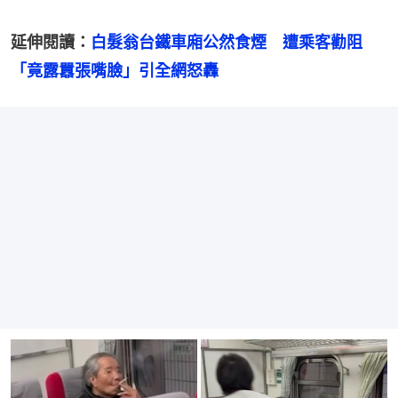
延伸閱讀：
白髮翁台鐵車廂公然食煙　遭乘客勸阻
「竟露囂張嘴臉」引全網怒轟