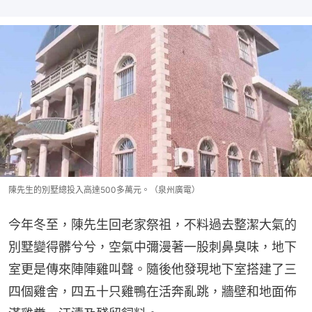
陳先生的別墅總投入高達500多萬元。（泉州廣電）
今年冬至，陳先生回老家祭祖，不料過去整潔大氣的
別墅變得髒兮兮，空氣中彌漫著一股刺鼻臭味，地下
室更是傳來陣陣雞叫聲。隨後他發現地下室搭建了三
四個雞舍，四五十只雞鴨在活奔亂跳，牆壁和地面佈