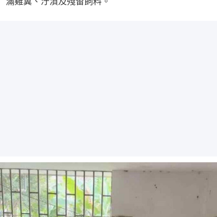
滿雞糞、汙漬及殘留飼料。