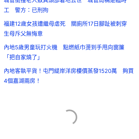
城管衝撞老人致其頭部着地去世 城管局稱是臨時
工 警方：已刑拘
福建12歲女孩遭繼母虐死 關廁所17日腳趾被刺穿
生母斥父無悔意
內地5歲男童玩打火機 點燃紙巾燙到手甩向窗簾
「把自家燒了」
內地客執平貨！屯門緹岸洋房樓價蒸發1520萬 夠買
4個嘉湖兩房！