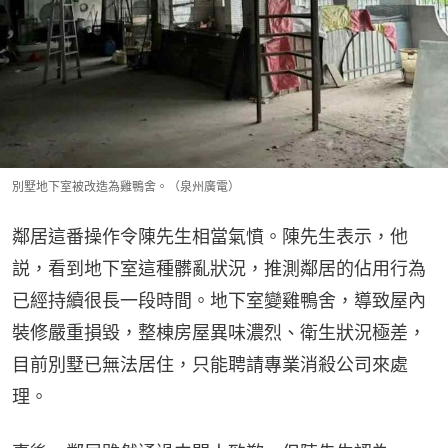
別墅地下室被改造為雞鴨舍。（泉州廣電）
鄰居這番操作令陳先生相當氣憤。陳先生表示，他
説，看到地下室這種髒亂狀況，推測鄰居的佔用行為
已經持續很長一段時間。地下室變雞鴨舍，導致屋內
裝修嚴重損毀，整棟房屋異味濃烈、衛生狀況極差，
目前別墅已無法居住，只能聘請專業消殺公司來處
理。