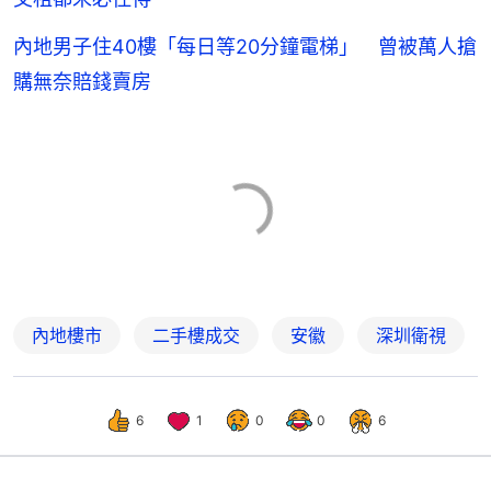
內地男子住40樓「每日等20分鐘電梯」 曾被萬人搶
購無奈賠錢賣房
內地樓市
二手樓成交
安徽
深圳衛視
6
1
0
0
6