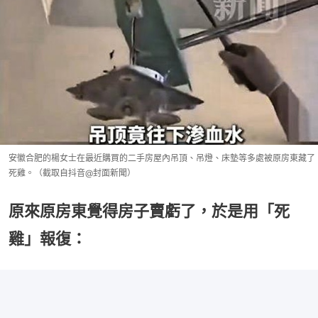
安徽合肥的楊女士在最近購買的二手房屋內吊頂、吊燈、床墊等多處被原房東藏了
死雞。（截取自抖音@封面新聞）
原來原房東覺得房子賣虧了，於是用「死
雞」報復：