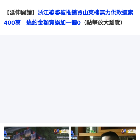
【延伸閲讀】
浙江婆婆被推銷買山東樓無力供款遭索
400萬　違約金額竟誤加一個0
（點擊放大瀏覽）