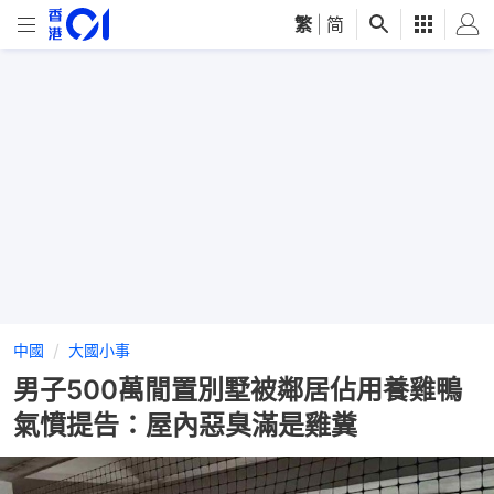
繁
|
简
中國
大國小事
男子500萬閒置別墅被鄰居佔用養雞鴨
氣憤提告：屋內惡臭滿是雞糞