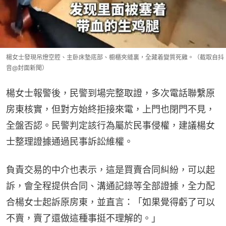
楊女士發現吊燈空腔、主卧床墊底部、櫥櫃夾縫裏，全藏着變質死雞。（截取自抖
音@封面新聞）
楊女士報警後，民警到場完整取證，多次電話聯繫原
房東核實，但對方始終拒接來電，上門也閉門不見，
全盤否認。民警判定該行為屬於民事侵權，建議楊女
士整理證據通過民事訴訟維權。
負責交易的中介也表示，這是買賣合同糾紛，可以起
訴，會全程提供合同、溝通記錄等全部證據，全力配
合楊女士起訴原房東，並直言：「如果覺得虧了可以
不賣，賣了還做這種事挺不理解的。」