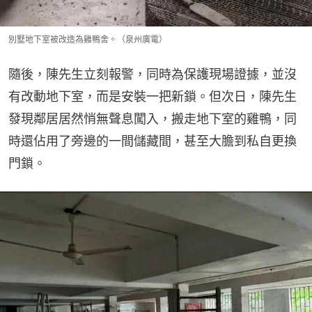
別墅地下室被改造為雞鴨舍。（泉州廣電）
隨後，陳先生立刻報警，同時為保護現場證據，並沒
有改動地下室，而是安裝一把新鎖。但次日，陳先生
發現鄰居居然悄無聲息闖入，搬走地下室的雞鴨，同
時還佔用了旁邊的一間儲藏間，甚至大膽到私自更換
門鎖。