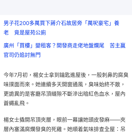
男子花200多萬買下蔣介石故居旁「萬呎豪宅」養
老 竟是屋苑公廁
廣州「買樓」變租客？開發商走佬地盤爛尾 苦主贏
官司仍追討無門
今年7月初，楊女士拿到鑰匙進屋後，一股刺鼻的腐臭
味撲面而來。她連續多天開窗通風，臭味始終不散，
更詭異的是客廳吊頂縫隙不斷滲出暗紅色血水，屋內
蒼蠅亂飛。
楊女士撬開吊頂夾層，眼前一幕讓她頭皮發麻——夾
層內塞滿腐爛發臭的死雞。她順着氣味排查全屋：吊