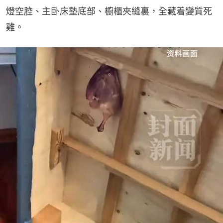
燈空腔、主卧床墊底部、櫥櫃夾縫裏，全藏着變質死
雞。