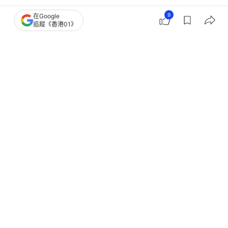
娛樂
即時娛樂
9
在Google
追蹤《香港01》
東張西望｜港女租客人間蒸發滿屋垃圾
糞便十個狗籠 業主欲哭無淚
撰文：
吳子生
出版：
2026-07-17 21:15
更新：
2026-07-18 12:19