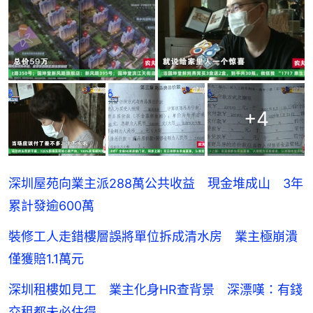
+
4
深圳屋苑向業主派288萬公共收益 現金堆成山 3年
累計發逾600萬
裝修工人走錯樓層誤將單位拆成清水房 業主極崩潰
僅獲賠1.1萬元
深圳租樓如見工 業主化身HR查背景 深漂嘆：有錢
交租都未必住得