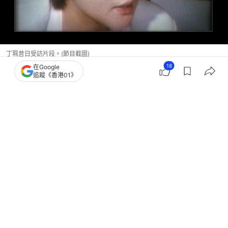
丁珮昔日受訪片段。(節目截圖)
18
在Google
追蹤《香港01》
香港藝人動向
李小龍
6
0
7
1
2
中國
大國小事
71歲父親患癌病重 河南孝順女助圓心
願：找到失聯34年的摯友