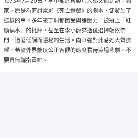
1973年7月20日，李小龍於與製片人鄒文懷到訪丁珮
家，原是為商討電影《死亡遊戲》的劇本，卻發生了
這樣的事。多年來丁珮都飽受輿論壓力，被冠上「紅
顏禍水」的批評，甚至在李小龍猝逝後選擇皈依佛
門，過著低調而隱秘的生活。向華強對此替她大聲疾
呼，希望外界能以公正客觀的態度看待這場悲劇，不
要再無端指責她。