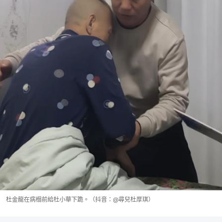
杜金龍在病榻前給杜小華下跪。（抖音：@尋兒杜厚琪）