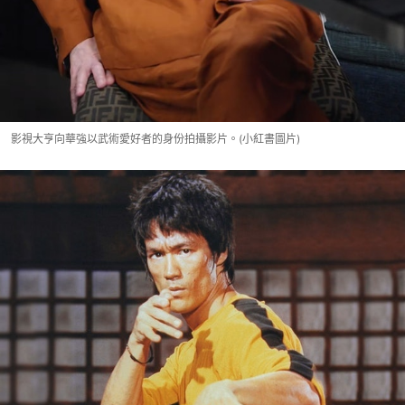
影視大亨向華強以武術愛好者的身份拍攝影片。(小紅書圖片)