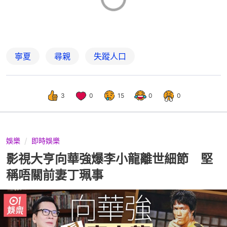
寧夏
尋親
失蹤人口
3
0
15
0
0
娛樂
即時娛樂
影視大亨向華強爆李小龍離世細節 堅
稱唔關前妻丁珮事