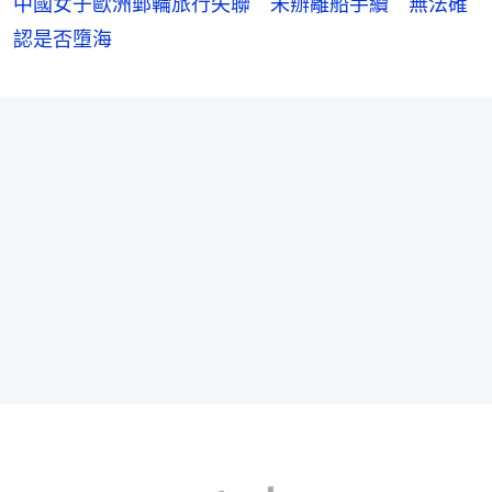
中國女子歐洲郵輪旅行失聯 未辦離船手續 無法確
認是否墮海