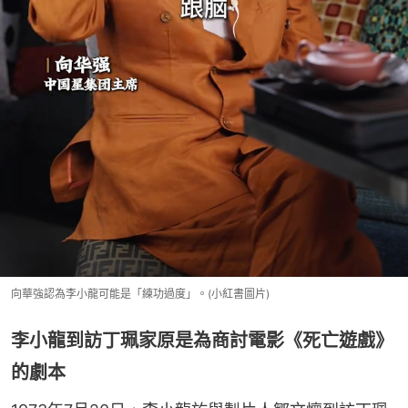
向華強認為李小龍可能是「練功過度」。(小紅書圖片)
李小龍到訪丁珮家原是為商討電影《死亡遊戲》
的劇本