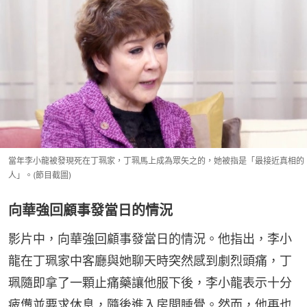
當年李小龍被發現死在丁珮家，丁珮馬上成為眾矢之的，她被指是「最接近真相的
人」。(節目截圖)
向華強回顧事發當日的情況
影片中，向華強回顧事發當日的情況。他指出，李小
龍在丁珮家中客廳與她聊天時突然感到劇烈頭痛，丁
珮隨即拿了一顆止痛藥讓他服下後，李小龍表示十分
疲憊並要求休息，隨後進入房間睡覺。然而，他再也