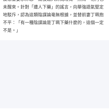
未醒來。針對「遭人下藥」的謠言，向華強語氣堅定
地駁斥，認為這類陰謀論毫無根據，並替前妻丁珮抱
不平：「有一種陰謀論是丁珮下藥什麼的，這個一定
不是。」