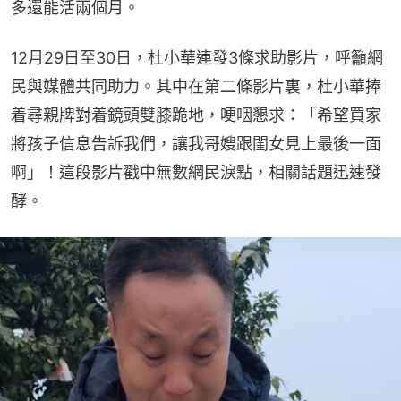
多還能活兩個月。
12月29日至30日，杜小華連發3條求助影片，呼籲網
民與媒體共同助力。其中在第二條影片裏，杜小華捧
着尋親牌對着鏡頭雙膝跪地，哽咽懇求：「希望買家
將孩子信息告訴我們，讓我哥嫂跟閨女見上最後一面
啊」！這段影片戳中無數網民淚點，相關話題迅速發
酵。