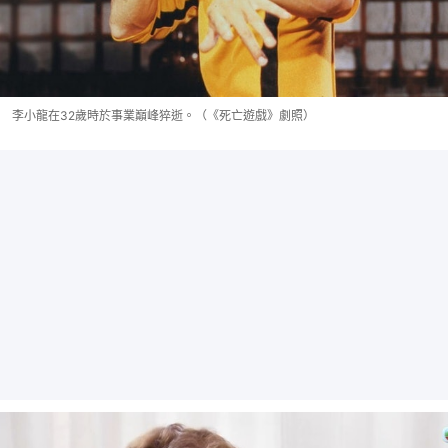
李小龍在32歲時於事業巔峰猝逝。（《死亡遊戲》劇照）