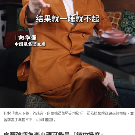
針對「遭人下藥」的謠言，向華強語氣堅定地駁斥，認為這類陰謀論毫無根據，並
替前妻丁珮抱不平。(小紅書圖片)