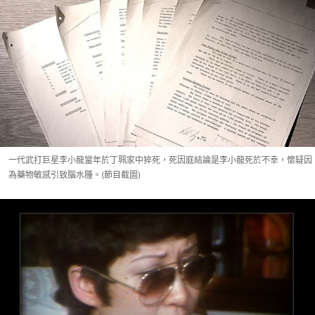
一代武打巨星李小龍當年於丁珮家中猝死，死因庭結論是李小龍死於不幸，懷疑因
為藥物敏感引致腦水腫。(節目截圖)