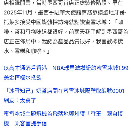
店相繼開業，當時墨西哥首店正處裝修階段。早在
2025年11月，墨西哥駐華大使館商務參讚聖地牙哥·
托萊多接受中國媒體採訪時就點讚蜜雪冰城：「咖
啡、茶和雪糕味道都很好，前兩天我了解到墨西哥首
店正在佈局中，我認為產品品質很好，我喜歡檸檬
水、雪糕和咖啡。」
以高才通落戶香港 NBA球星激讚紐約蜜雪冰城1.99
美金檸檬水抵飲
「冰雪知己」奶茶店開在蜜雪冰城隔壁取編號0001
網友：太勇了
蜜雪冰城主題飛機首飛落地鄭州獲「雪王」親自接
機 乘客喜提手信