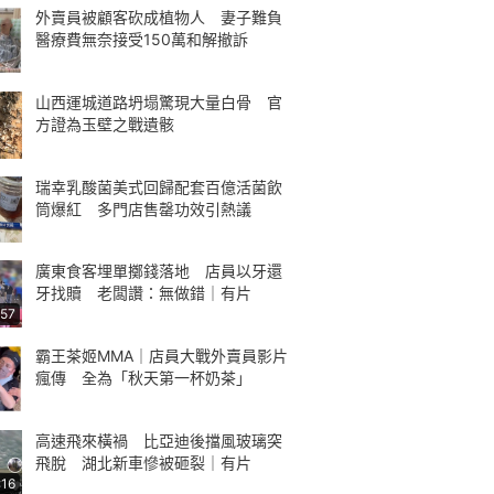
外賣員被顧客砍成植物人 妻子難負
醫療費無奈接受150萬和解撤訴
山西運城道路坍塌驚現大量白骨 官
方證為玉壁之戰遺骸
瑞幸乳酸菌美式回歸配套百億活菌飲
筒爆紅 多門店售罄功效引熱議
廣東食客埋單擲錢落地 店員以牙還
牙找贖 老闆讚：無做錯｜有片
:57
霸王茶姬MMA｜店員大戰外賣員影片
瘋傳 全為「秋天第一杯奶茶」
高速飛來橫禍 比亞迪後擋風玻璃突
飛脫 湖北新車慘被砸裂｜有片
:16