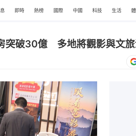
息
即時
熱榜
國際
中國
科技
生活
體
票房突破30億 多地將觀影與文
1