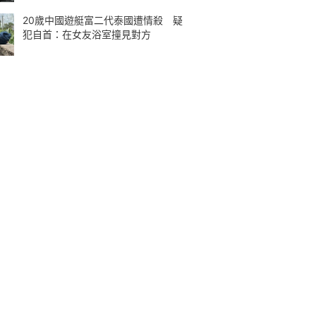
20歲中國遊艇富二代泰國遭情殺 疑
犯自首：在女友浴室撞見對方