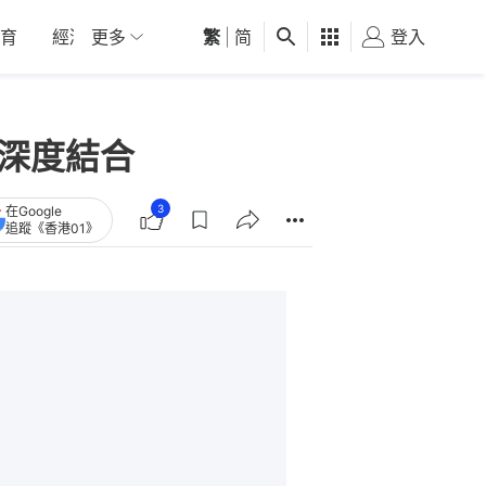
育
經濟
更多
01深圳
繁
觀點
|
简
健康
好食玩飛
登入
女
旅深度結合
3
在Google
追蹤《香港01》