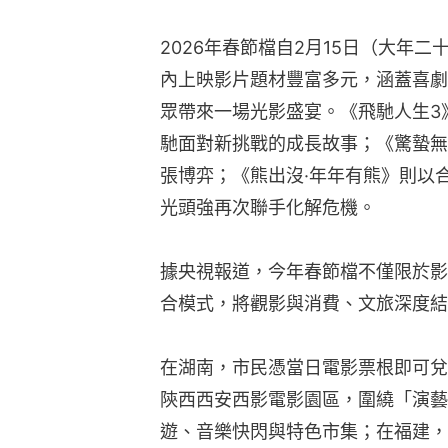
2026年春節檔自2月15日（大年
內上映影片題材豐富多元，涵蓋喜劇
眾帶來一場光影盛宴。《飛馳人生3
馳面對新挑戰的成長故事；《驚蟄無
張博弈；《熊出沒·年年有熊》則以
光頭強再次聯手化解危機。
據央視報道，今年春節檔不僅限於影
合模式，將觀影與消費、文旅深度結
在湖南，市民憑當日電影票根即可兌
陝西西安西影電影園區，圍繞「演藝
遊、音樂快閃與特色市集；在福建，