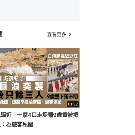
章
查看更多
01:32
逼近 一家4口走堤壩9歲童被捲
人：為遊客私闖