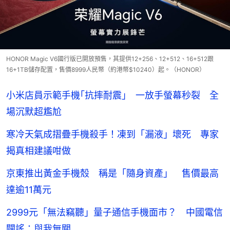
HONOR Magic V6國行版已開放預售，其提供12+256、12+512、16+512跟
16+1TB儲存配置，售價8999人民幣（約港幣$10240）起。（HONOR）
小米店員示範手機｢抗摔耐震｣ 一放手螢幕秒裂 全
場沉默超尷尬
寒冷天氣成摺疊手機殺手！凍到「漏液」壞死 專家
揭真相建議咁做
京東推出黃金手機殼 稱是「隨身資產」 售價最高
達逾11萬元
2999元「無法竊聽」量子通信手機面市？ 中國電信
闢謠：與我無關