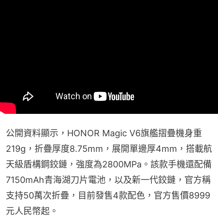
公開資料顯示，HONOR Magic V6旗艦摺疊機身重
219g，折疊厚度8.75mm，展開單邊厚4mm，搭載航
天級盾構鋼鉸鏈，強度為2800MPa。該款手機還配備
7150mAh青海湖刀片電池，以及新一代鉸鏈，官方稱
支持50萬次折疊，目前發售4款配色，官方售價8999
元人民幣起。