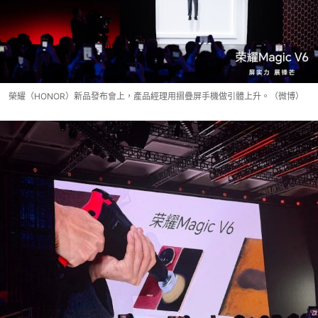
榮耀（HONOR）新品發布會上，產品經理用摺疊屏手機做引體上升。（微博）