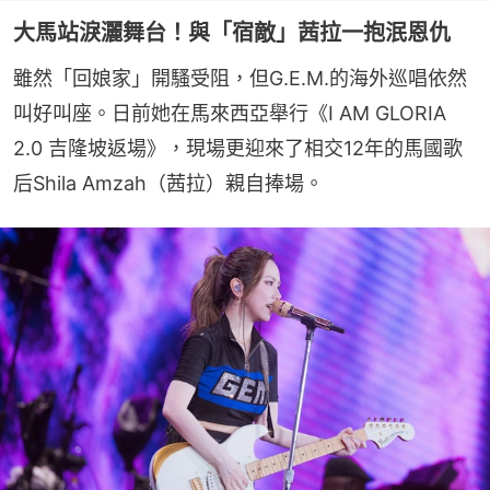
大馬站淚灑舞台！與「宿敵」茜拉一抱泯恩仇
雖然「回娘家」開騷受阻，但G.E.M.的海外巡唱依然
叫好叫座。日前她在馬來西亞舉行《I AM GLORIA 
2.0 吉隆坡返場》，現場更迎來了相交12年的馬國歌
后Shila Amzah（茜拉）親自捧場。