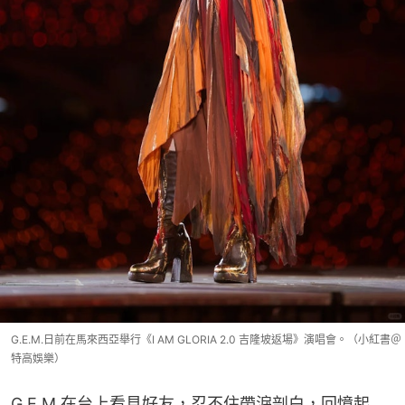
G.E.M.日前在馬來西亞舉行《I AM GLORIA 2.0 吉隆坡返場》演唱會。（小紅書＠
特高娛樂）
G.E.M.在台上看見好友，忍不住帶淚剖白，回憶起