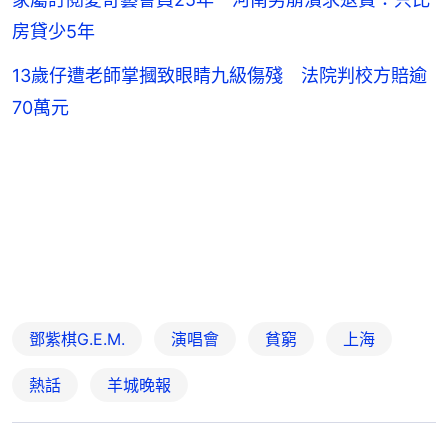
房貸少5年
13歲仔遭老師掌摑致眼睛九級傷殘 法院判校方賠逾
70萬元
鄧紫棋G.E.M.
演唱會
貧窮
上海
熱話
羊城晚報