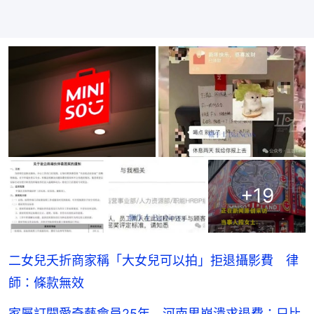
+
19
二女兒夭折商家稱「大女兒可以拍」拒退攝影費 律
師：條款無效
家屬訂閱愛奇藝會員25年 河南男崩潰求退費：只比