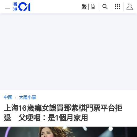
繁
|
简
中國
大國小事
上海16歲癱女誤買鄧紫棋門票平台拒
退 父哽咽：是1個月家用