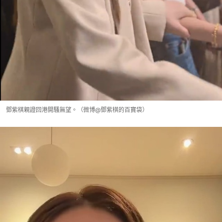
鄧紫棋親證回港開騷無望。（微博@鄧紫棋的百寶袋）