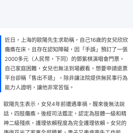
近日，上海的歐陽先生求助稱，自己16歲的女兒欣欣
癱瘓在床，且存在認知障礙，因「手誤」預訂了一張
2000多元（人民幣，下同）的鄧紫棋演唱會門票。
自己家庭困難，女兒也無法到場觀看，想要申請退票
平台卻稱「售出不退」，除非讓法院提供無民事行為
能力人證明，讓他非常苦惱。
歐陽先生表示，女兒4年前遭遇車禍，醒來後無法說
話，四肢癱瘓。後經司法鑑定，認定為肢體一級和精
神二級殘疾，護理依賴程度為完全護理依賴。女兒的
康復花光了家裏全部積蓄，妻子又患病喪失工作能