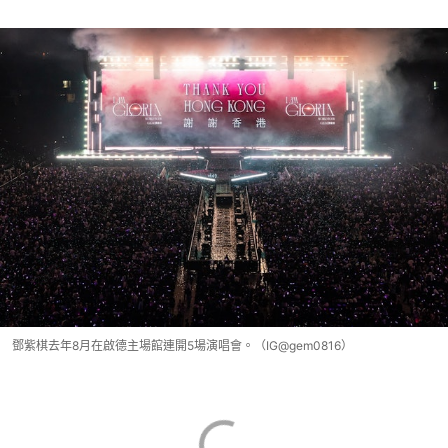
鄧紫棋去年8月在啟德主場館連開5場演唱會。（IG@gem0816）