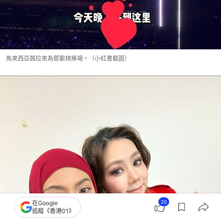
馬來西亞茜拉來為鄧紫棋捧場。（小紅書截圖）
20
在Google
追蹤《香港01》