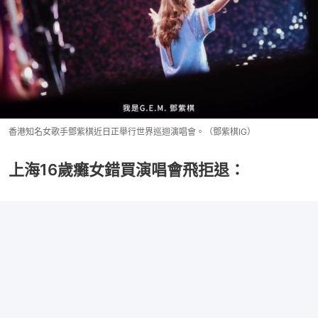
香港知名女歌手鄧紫棋近日正舉行世界巡迴演唱會。（鄧紫棋IG）
上海16歲癱女錯買演唱會飛拒退：