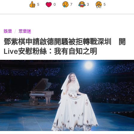
5
0
7
3
5
娛樂
眾樂迷
鄧紫棋申請啟德開騷被拒轉戰深圳 開
Live安慰粉絲：我有自知之明