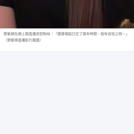
鄧紫棋在網上開直播安慰粉絲：「選擇場館已花了兩年時間，我有自知之明。」
（鄧紫棋直播影片截圖）