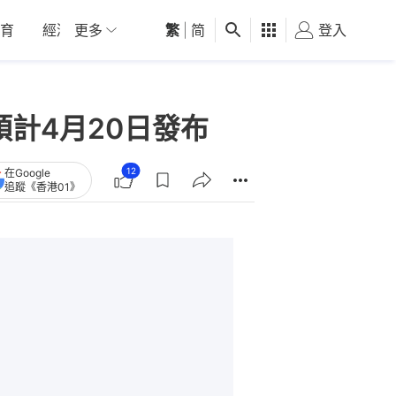
育
經濟
更多
01深圳
繁
觀點
|
简
健康
好食玩飛
登入
女
預計4月20日發布
12
在Google
追蹤《香港01》