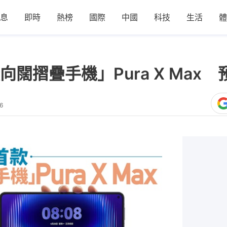
息
即時
熱榜
國際
中國
科技
生活
體
闊摺疊手機」Pura X Max 
6