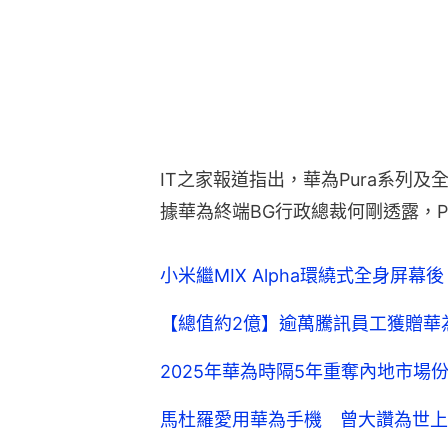
小米繼MIX Alpha環繞式全身屏
【總值約2億】逾萬騰訊員工獲贈華
2025年華為時隔5年重奪內地市場份額
馬杜羅愛用華為手機 曾大讚為世上
華為連續兩周超Apple 重奪內地市