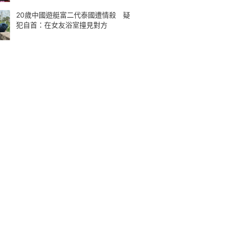
20歲中國遊艇富二代泰國遭情殺 疑
犯自首：在女友浴室撞見對方