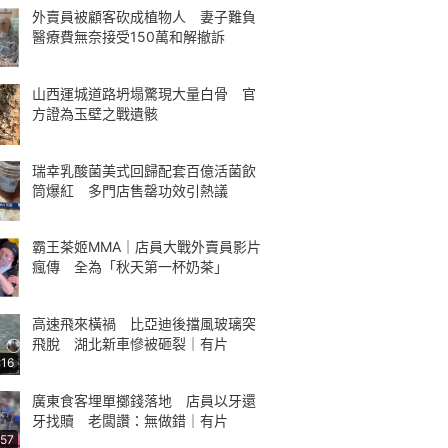
外賣員被顧客砍成植物人 妻子難負
醫療費無奈接受150萬和解撤訴
山西運城道路坍塌驚現大量白骨 官
方證為玉壁之戰遺骸
瑞幸乳酸菌美式回歸配套百億活菌飲
筒爆紅 多門店售罄功效引熱議
霸王茶姬MMA｜店員大戰外賣員影片
瘋傳 全為「秋天第一杯奶茶」
高速飛來橫禍 比亞迪後擋風玻璃突
飛脫 湖北新車慘被砸裂｜有片
:16
廣東食客埋單擲錢落地 店員以牙還
牙找贖 老闆讚：無做錯｜有片
:57