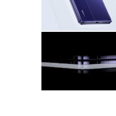
目前，華為Pura X Max闊摺疊
白、星際藍、橄欖金、活力橙5款配