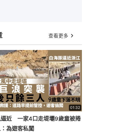
章
查看更多
01:32
逼近 一家4口走堤壩9歲童被捲
人：為遊客私闖