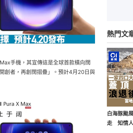
熱門文
 X Max手機，其宣傳這是全球首款橫向闊
開創者，再創闊摺疊」。預計4月20日與
白海豚颱風
走 知情