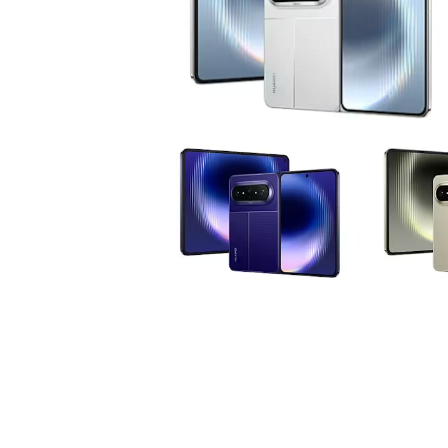
IT之家報道指出，華為Pura系列
據華為終端BG行政總裁何剛透露，Pur