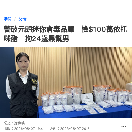
港聞
突發
警破元朗迷你倉毒品庫 檢$100萬依托
咪酯 拘24歲黑幫男
撰文：
凌逸德
出版：
2026-08-07 19:41
更新：
2026-08-07 20:21