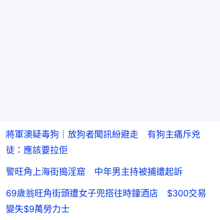
將軍澳疑毒狗｜放狗者聞訊紛避走 有狗主痛斥兇
徒：應該要拉佢
警旺角上海街搗淫窟 中年男主持被捕遭起訴
69歲翁旺角街頭遭女子兜搭往時鐘酒店 $300交易
變失$9萬勞力士