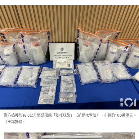
警方檢獲約16.6公升懷疑液態「依托咪酯」（前稱太空油），市值約100萬港元。
（王譯揚攝）