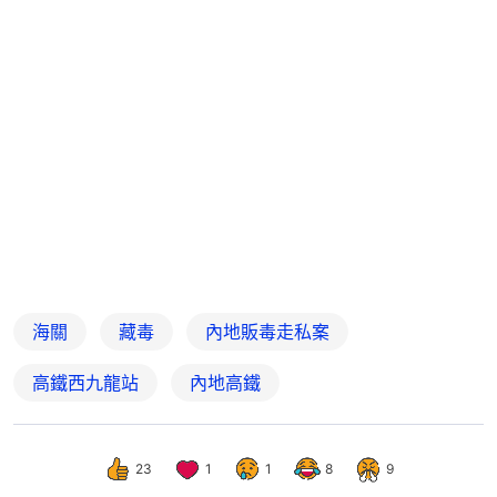
海關
藏毒
內地販毒走私案
高鐵西九龍站
內地高鐵
23
1
1
8
9