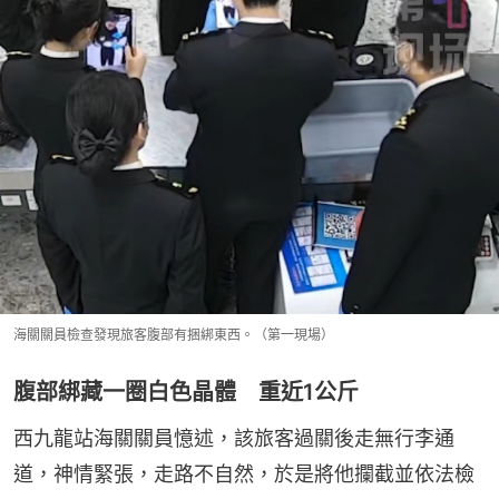
海關關員檢查發現旅客腹部有捆綁東西。（第一現場）
腹部綁藏一圈白色晶體 重近1公斤
西九龍站海關關員憶述，該旅客過關後走無行李通
道，神情緊張，走路不自然，於是將他攔截並依法檢