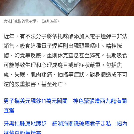
含依托咪酯的電子煙。（深圳海關）
近年，有不法分子將依托咪酯添加入電子煙彈中非法
銷售，吸食這種電子煙輕則出現頭暈嘔吐、精神恍
惚、幻覺等反應，重則休克窒息甚至猝死。長期吸食
可能導致生理和心理成癮且戒斷症狀嚴重，包括焦
慮、失眠、肌肉疼痛、抽搐等症狀，對身體造成不可
逆的嚴重損害，甚至死亡。
男子攜美元現鈔11萬元闖關 神色緊張遭西九龍海關
查獲
牙黑指腫原地踱步 羅湖海關識破癮君子走私 揭內
褲藏白粉藍精靈