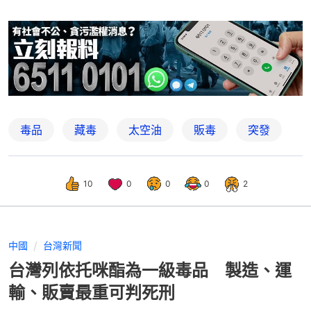
毒品
藏毒
太空油
販毒
突發
10
0
0
0
2
中國
台灣新聞
台灣列依托咪酯為一級毒品 製造、運
輸、販賣最重可判死刑