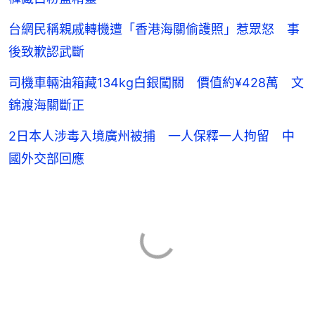
台網民稱親戚轉機遭「香港海關偷護照」惹眾怒 事
後致歉認武斷
司機車輛油箱藏134kg白銀闖關 價值約¥428萬 文
錦渡海關斷正
2日本人涉毒入境廣州被捕 一人保釋一人拘留 中
國外交部回應