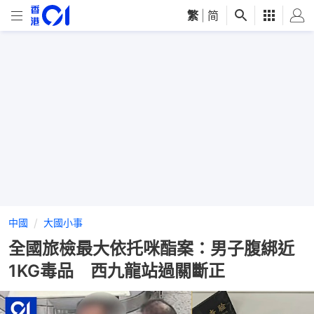
繁
|
简
中國
大國小事
全國旅檢最大依托咪酯案：男子腹綁近
1KG毒品 西九龍站過關斷正