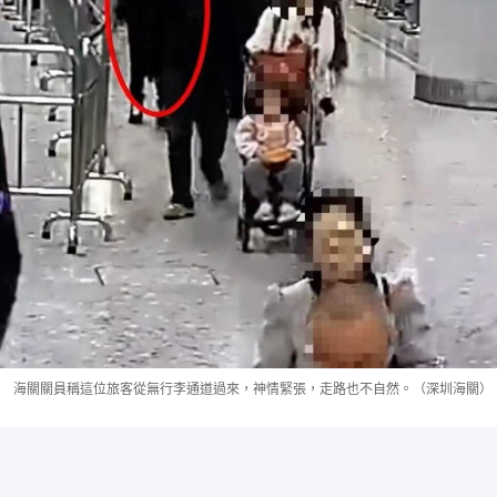
海關關員稱這位旅客從無行李通道過來，神情緊張，走路也不自然。（深圳海關）