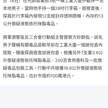
日（6日）在元朗喜業街3號一棟工業大廈外截停一名
本地男子，當時他手持一個28吋行李箱。經搜查後，
探員於行李箱內發現12支經封存透明膠樽，內存約13
公升懷疑液態依托咪酯毒品。
將軍澳警區反三合會行動組主管督察方妙群指，該名
男子聲稱有關毒品是較早前在工業大廈一個迷你倉內
提取。隨後探員搜查該迷你倉，檢獲另外7支重3.6公
升懷疑液態依托咪酯毒品、200克食用香料及一批懷
疑毒品包裝工具。行動中共檢獲16.6公升懷疑液態依
托咪脂毒品，估計市值約100萬港元。