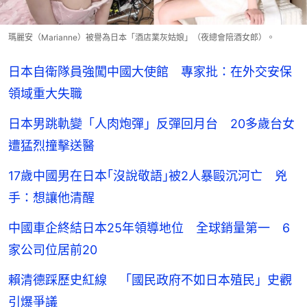
瑪麗安（Marianne）被譽為日本「酒店業灰姑娘」（夜總會陪酒女郎）。
日本自衛隊員強闖中國大使館 專家批：在外交安保
領域重大失職
日本男跳軌變「人肉炮彈」反彈回月台 20多歲台女
遭猛烈撞擊送醫
17歲中國男在日本｢沒說敬語｣被2人暴毆沉河亡 兇
手：想讓他清醒
中國車企終結日本25年領導地位 全球銷量第一 6
家公司位居前20
賴清德踩歷史紅線 「國民政府不如日本殖民」史觀
引爆爭議