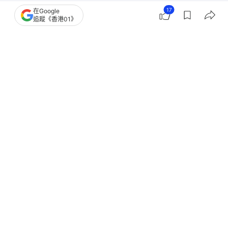
17
在Google
15
0
0
2
0
追蹤《香港01》
港聞
突發
泰國曼谷抵港行李藏$180萬大麻花 海
關機場拘2名男旅客