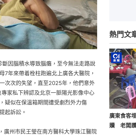
熱門文
診斷因腦積水導致腦癱，至今無法走路說
母7年來帶着栓柱跑遍北上廣各大醫院，
一次次的失望，直至2025年，他們意外
位專家私下辨認及北京一脈陽光影像中心
，疑似在保溫箱期間遭受劇烈外力傷
提起訴訟。
廣東食客
贖 老闆
1日，廣州市民王瑩在南方醫科大學珠江醫院