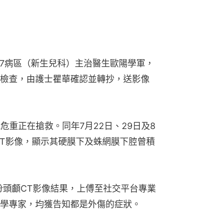
監護7病區（新生兒科）主治醫生歐陽學軍，
檢查，由護士瞿華確認並轉抄，送影像
況危重正在搶救。同年7月22日、29日及8
CT影像，顯示其硬膜下及蛛網膜下腔曾積
3份頭顱CT影像結果，上傅至社交平台專業
學專家，均獲告知都是外傷的症狀。