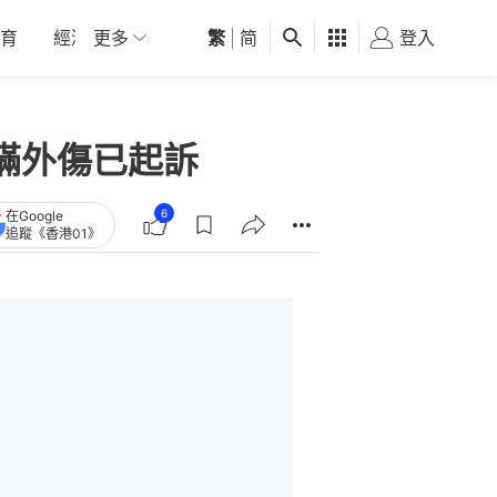
育
經濟
更多
01深圳
繁
觀點
|
简
健康
好食玩飛
登入
女
瞞外傷已起訴
6
在Google
追蹤《香港01》