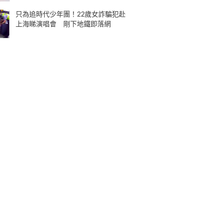
只為追時代少年團！22歲女詐騙犯赴
上海睇演唱會 剛下地鐵即落網