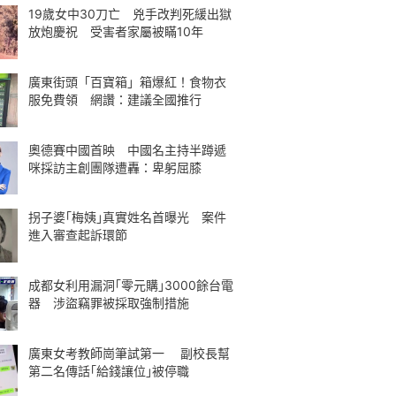
19歲女中30刀亡 兇手改判死緩出獄
放炮慶祝 受害者家屬被瞞10年
廣東街頭「百寶箱」箱爆紅！食物衣
服免費領 網讚：建議全國推行
奧德賽中國首映 中國名主持半蹲遞
咪採訪主創團隊遭轟：卑躬屈膝
拐子婆｢梅姨｣真實姓名首曝光 案件
進入審查起訴環節
成都女利用漏洞｢零元購｣3000餘台電
器 涉盜竊罪被採取強制措施
廣東女考教師崗筆試第一 副校長幫
第二名傳話｢給錢讓位｣被停職