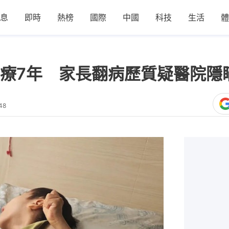
息
即時
熱榜
國際
中國
科技
生活
體
療7年 家長翻病歷質疑醫院隱
48