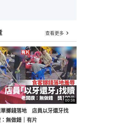
章
查看更多
00:36
埋單擲錢落地 店員以牙還牙找
讚：無做錯｜有片