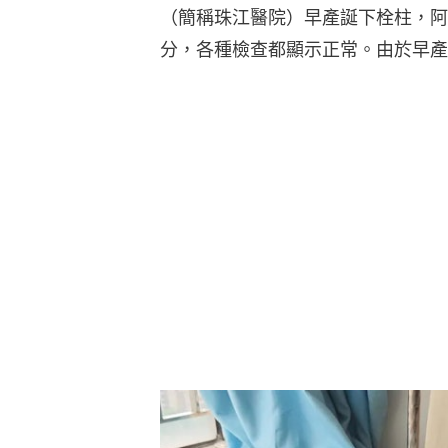
（簡稱珠江醫院）早產誕下栓柱，阿普伽
分，各種檢查都顯示正常。由於早產