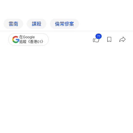
雲南
謀殺
倫常慘案
71
在Google
追蹤《香港01》
23
0
6
5
42
中國
大國小事
躲霸凌移居中山 湖南女遭再婚夫殺害
棄屍 17歲子憾未保護媽媽