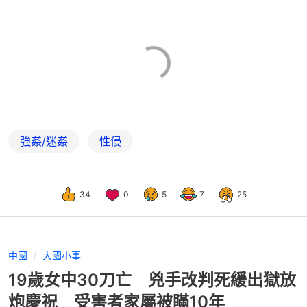
強姦/迷姦
性侵
34
0
5
7
25
中國
大國小事
19歲女中30刀亡 兇手改判死緩出獄放
炮慶祝 受害者家屬被瞞10年