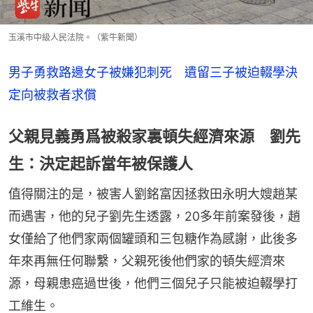
玉溪市中級人民法院。（紫牛新聞）
男子勇救路邊女子被嫌犯刺死　遺留三子被迫輟學決
定向被救者求償
父親見義勇爲被殺家裏頓失經濟來源 劉先
生：決定起訴當年被保護人
值得關注的是，被害人劉銘富因拯救田永明大嫂趙某
而遇害，他的兒子劉先生透露，20多年前案發後，趙
女僅給了他們家兩個罐頭和三包糖作為感謝，此後多
年來再無任何聯繫，父親死後他們家的頓失經濟來
源，母親患癌過世後，他們三個兒子只能被迫輟學打
工維生。