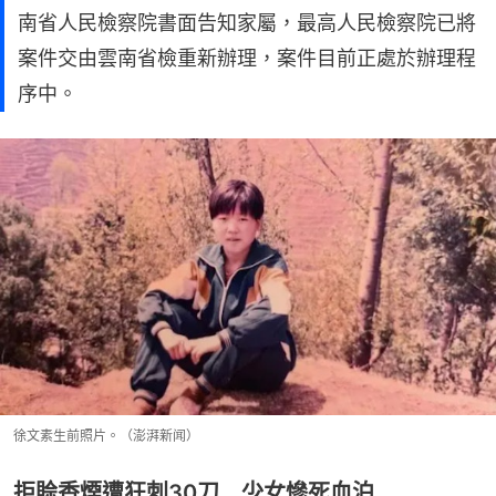
南省人民檢察院書面告知家屬，最高人民檢察院已將
案件交由雲南省檢重新辦理，案件目前正處於辦理程
序中。
徐文素生前照片。（澎湃新闻）
拒賒香煙遭狂刺30刀 少女慘死血泊