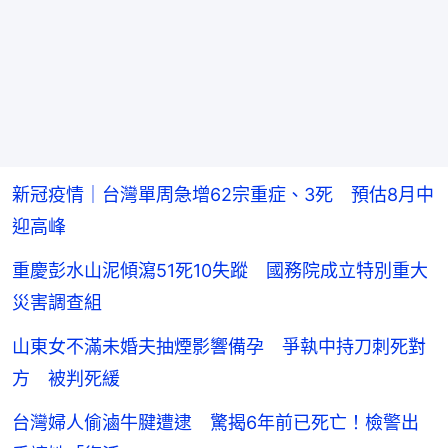
新冠疫情｜台灣單周急增62宗重症、3死 預估8月中
迎高峰
重慶彭水山泥傾瀉51死10失蹤 國務院成立特別重大
災害調查組
山東女不滿未婚夫抽煙影響備孕 爭執中持刀刺死對
方 被判死緩
台灣婦人偷滷牛腱遭逮 驚揭6年前已死亡！檢警出