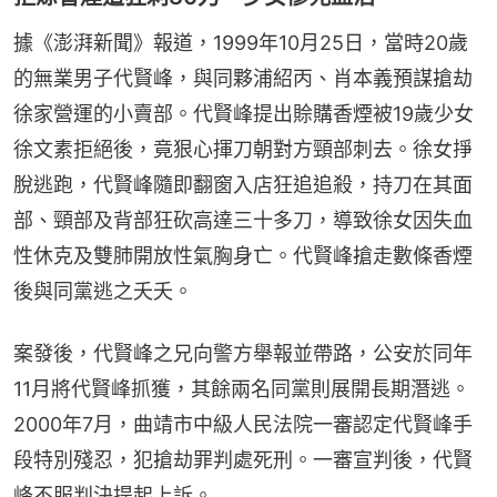
據《澎湃新聞》報道，1999年10月25日，當時20歲
的無業男子代賢峰，與同夥浦紹丙、肖本義預謀搶劫
徐家營運的小賣部。代賢峰提出賒購香煙被19歲少女
徐文素拒絕後，竟狠心揮刀朝對方頸部刺去。徐女掙
脫逃跑，代賢峰隨即翻窗入店狂追追殺，持刀在其面
部、頸部及背部狂砍高達三十多刀，導致徐女因失血
性休克及雙肺開放性氣胸身亡。代賢峰搶走數條香煙
後與同黨逃之夭夭。
案發後，代賢峰之兄向警方舉報並帶路，公安於同年
11月將代賢峰抓獲，其餘兩名同黨則展開長期潛逃。
2000年7月，曲靖市中級人民法院一審認定代賢峰手
段特別殘忍，犯搶劫罪判處死刑。一審宣判後，代賢
峰不服判決提起上訴。