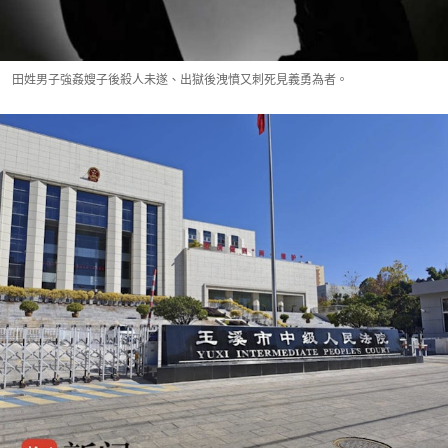
田姓男子強姦嫂子後殺人未遂、出獄後洩憤又刺死見義勇為者。