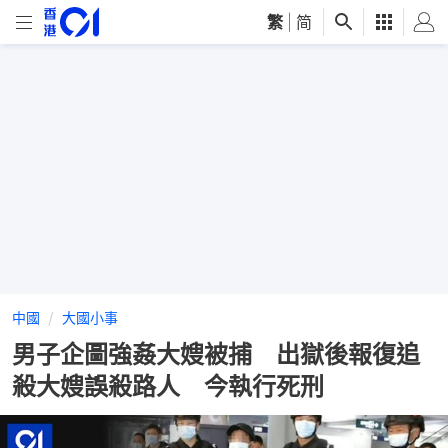
繁
|
简
中國
大國小事
男子企圖強姦大嫂被捕 出獄後報復追
殺大嫂誤殺路人 今執行死刑