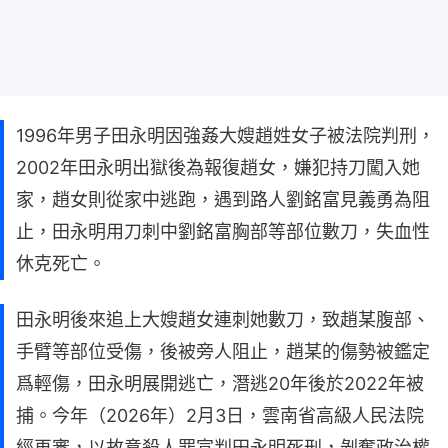
1996年男子田永明因強姦大嫂趙姓女子被法院判刑，
2002年田永明出獄後為報復趙女，嫌犯持刀闖入她
家，趙女則從家中逃跑，遇到路人劉銘富見義勇為阻
止，田永明用刀刺中劉銘富胸部等部位數刀，失血性
休克死亡。
田永明後來追上大嫂趙女連刺她數刀，致趙某腹部、
手臂等部位受傷，後被旁人阻止，趙某的傷勢被鑑定
爲輕傷，田永明展開逃亡，潛逃20年後於2022年被
捕。今年（2026年）2月3日，雲南省高級人民法院
經再審，以故意殺人罪宣判田永明死刑，剝奪政治權