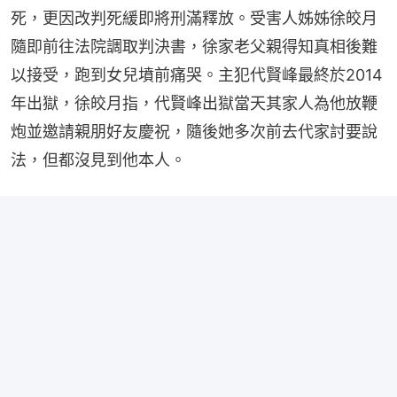
死，更因改判死緩即將刑滿釋放。受害人姊姊徐皎月
隨即前往法院調取判決書，徐家老父親得知真相後難
以接受，跑到女兒墳前痛哭。主犯代賢峰最終於2014
年出獄，徐皎月指，代賢峰出獄當天其家人為他放鞭
炮並邀請親朋好友慶祝，隨後她多次前去代家討要說
法，但都沒見到他本人。