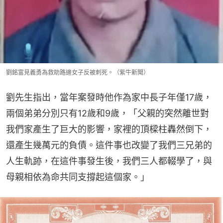
劉銘富見義勇為救助路邊女子反被刺死。（紫牛新聞）
劉先生指出，當年案發時他作為家中長子年僅17歲，
兩個弟弟分別只有12歲和9歲，「父親的突然離世對
我們家產生了巨大的影響，家裡的頂樑柱轟然倒下，
還產生幾萬元的負債。這件事也改變了我們三兄弟的
人生軌跡，在這件事發生後，我們三人都輟學了，與
母親相依為命共同支撐起這個家。」