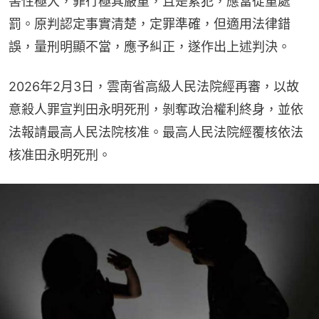
害性極大，罪行極其嚴重，且是累犯，應當從重處
罰。原判認定事實清楚，定罪準確，但適用法律錯
誤，量刑明顯不當，應予糾正，遂作出上述判決。
2026年2月3日，雲南省高級人民法院經再審，以故
意殺人罪宣判田永明死刑，剝奪政治權利終身，並依
法報請最高人民法院核准。最高人民法院經覆核依法
核准田永明死刑。