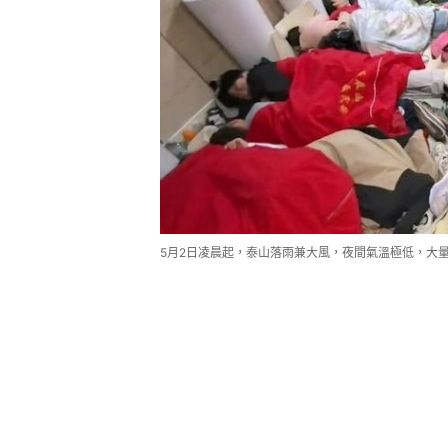
5月2日凌晨起，泰山落雨兼大風，夜間氣溫極低，大