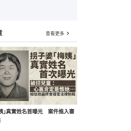
章
查看更多
姨｣真實姓名首曝光 案件進入審
節