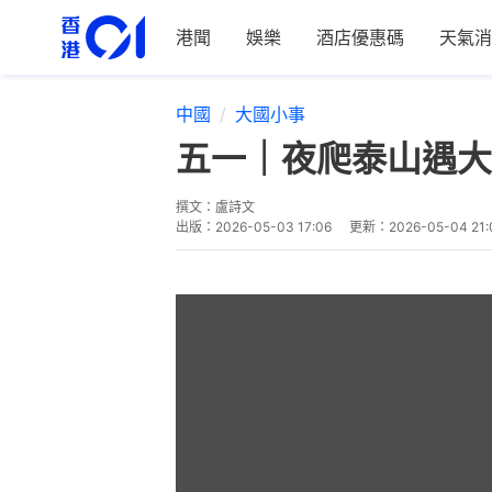
港聞
娛樂
酒店優惠碼
天氣消
中國
大國小事
五一｜夜爬泰山遇大
撰文：
盧詩文
出版：
2026-05-03 17:06
更新：
2026-05-04 21: