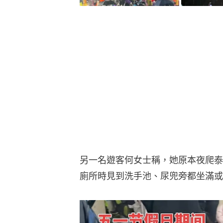
另一名遊客何女士稱，她原本夜爬泰
廁所時見到洗手池、尿兜旁都坐滿或