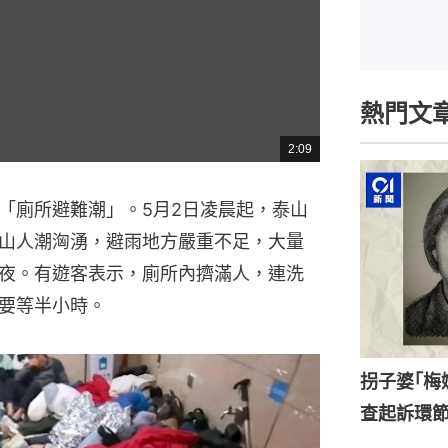
熱門文
2:09
總
共
時
間
「廁所避難潮」。5月2日凌晨起，泰山
山人潮洶湧，避雨地方嚴重不足，大量
夜。有遊客表示，廁所內擠滿人，連洗
要等半小時。
拐子婆｢梅
查起訴環