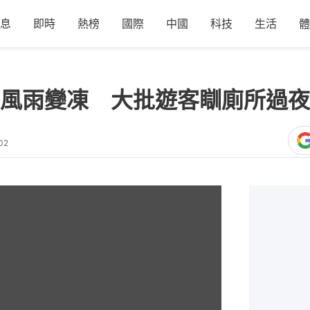
息
即時
熱榜
國際
中國
科技
生活
體
風雨變凍 大批遊客瞓廁所過夜
02