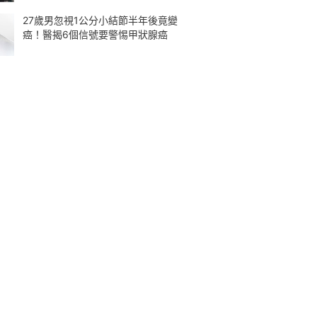
27歲男忽視1公分小結節半年後竟變
癌！醫揭6個信號要警惕甲狀腺癌