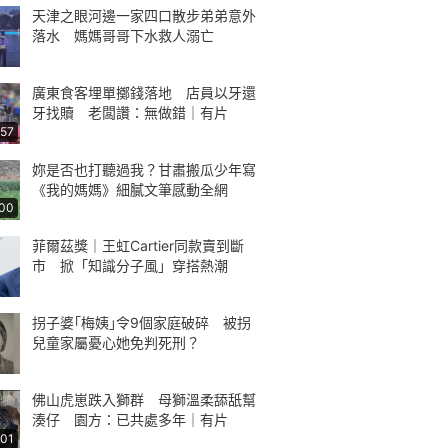
天津之眼河邊一家四口散步弟弟意外
落水 媽媽哥哥下水救人溺亡
廣東食客埋單擲錢落地 店員以牙還
牙找贖 老闆讚：無做錯｜有片
:57
妳是否也打聽過我？甘肅搬瓜少年寫
《我的媽媽》細膩文筆感動全網
:00
菲爾茲獎｜王虹Cartier同款賣到斷
市 掀「知識分子風」穿搭熱潮
拐子婆｢梅姨｣令9個家庭破碎 被拐
兒童家屬憂心她免判死刑？
佛山虎崽跌入獅群 母獅溫柔舔舐幫
湊仔 園方：已共處多年｜有片
:01