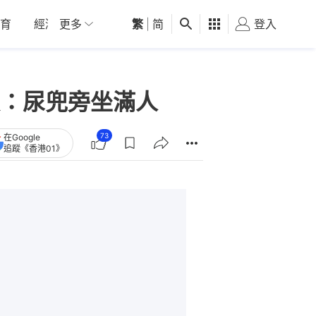
育
經濟
更多
01深圳
繁
觀點
|
简
健康
好食玩飛
登入
女
：尿兜旁坐滿人
73
在Google
追蹤《香港01》