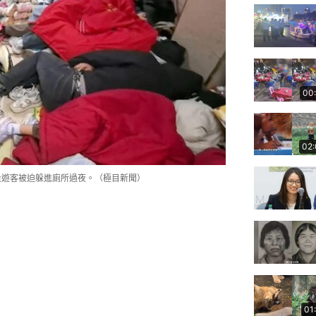
00
02
量遊客被迫躲進廁所過夜。（極目新聞）
01