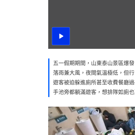
播
放
影
片
五一假期期間，山東泰山景區爆發
落雨兼大風，夜間氣溫極低，但行
遊客被迫躲進廁所甚至收費餐廳過
手池旁都躺滿遊客，想排隊如廁也