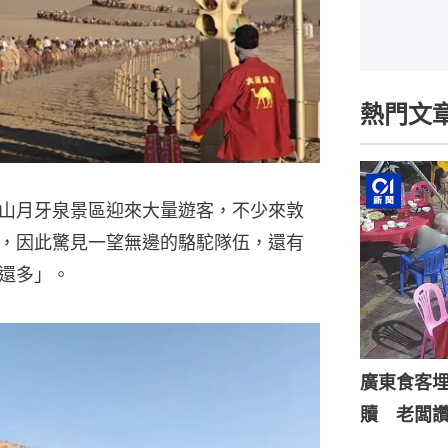
熱門文
山月牙泉景區迎來大量遊客，不少來敦
，因此驚見一望無邊的駱駝隊伍，還有
還多」。
廣東食客
贖 老闆