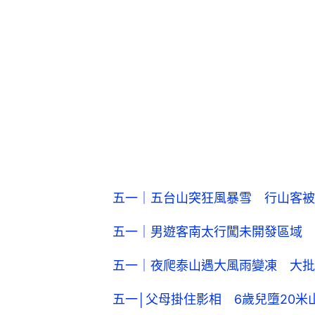
五一｜五台山突狂風暴雪 行山客被
五一｜男遊客南太行闖未開發區域 
五一｜夜爬泰山遇大風雨變凍 大批
五一│父母掛住影相 6歲兒墮20