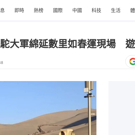
息
即時
熱榜
國際
中國
科技
生活
體
駝大軍綿延數里如春運現場 遊
48