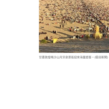
甘肅敦煌鳴沙山月牙泉景區迎來海量遊客。(極目新聞)