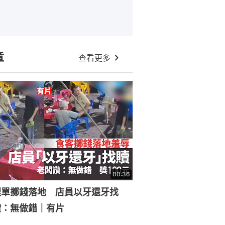
章
查看更多
00:36
埋單擲錢落地 店員以牙還牙找
讚：無做錯｜有片