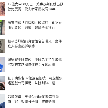
19歲女中30刀亡 兇手改判死緩出獄
放炮慶祝 受害者家屬被瞞10年
廣東街頭「百寶箱」箱爆紅！食物衣
服免費領 網讚：建議全國推行
拐子婆｢梅姨｣真實姓名首曝光 案件
進入審查起訴環節
奧德賽中國首映 中國名主持半蹲遞
咪採訪主創團隊遭轟：卑躬屈膝
獨子病逝留87個課金帳號 母想繼承
遭遊戲公司拒絕 法院判決出爐
菲爾茲獎｜王虹Cartier同款賣到斷
市 掀「知識分子風」穿搭熱潮