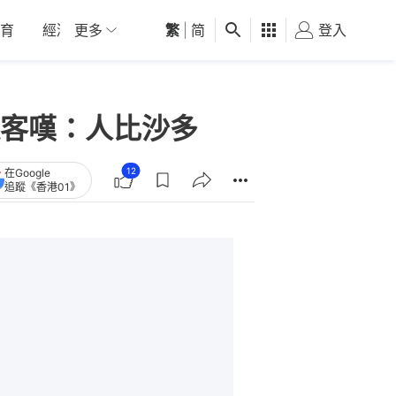
育
經濟
更多
01深圳
繁
觀點
|
简
健康
好食玩飛
登入
女
客嘆：人比沙多
12
在Google
追蹤《香港01》