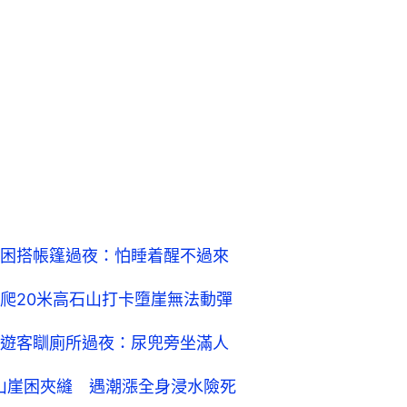
困搭帳篷過夜：怕睡着醒不過來
爬20米高石山打卡墮崖無法動彈
遊客瞓廁所過夜：尿兜旁坐滿人
米山崖困夾縫 遇潮漲全身浸水險死