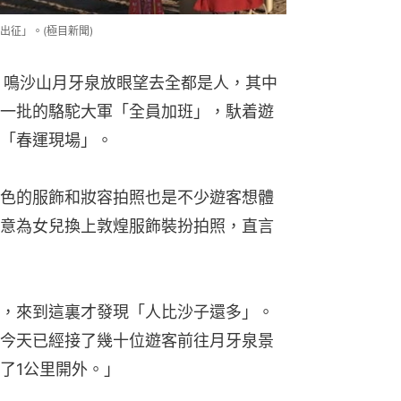
出征」。(極目新聞)
，鳴沙山月牙泉放眼望去全都是人，其中
一批的駱駝大軍「全員加班」，馱着遊
「春運現場」。
色的服飾和妝容拍照也是不少遊客想體
意為女兒換上敦煌服飾裝扮拍照，直言
，來到這裏才發現「人比沙子還多」。
今天已經接了幾十位遊客前往月牙泉景
了1公里開外。」