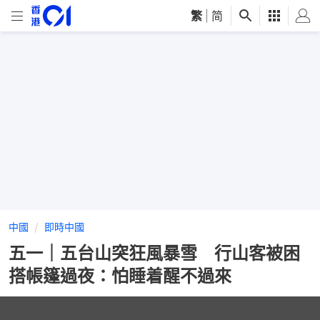
繁
|
简
中國
即時中國
五一｜五台山突狂風暴雪 行山客被困
搭帳篷過夜：怕睡着醒不過來