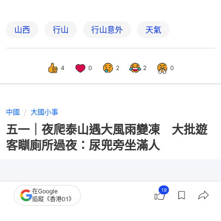
山西
行山
行山意外
天氣
4
0
2
2
0
中國
大國小事
五一｜夜爬泰山遇大風雨變凍 大批遊
客瞓廁所過夜：尿兜旁坐滿人
19
在Google
追蹤《香港01》