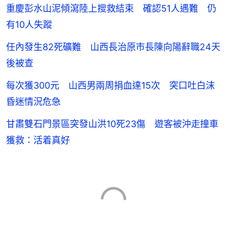
重慶彭水山泥傾瀉陸上搜救結束 確認51人遇難 仍
有10人失蹤
任內發生82死礦難 山西長治原市長陳向陽辭職24天
後被查
每次獲300元 山西男兩周捐血達15次 突口吐白沫
昏迷情況危急
甘肅雙石門景區突發山洪10死23傷 遊客被沖走撞車
獲救：活着真好