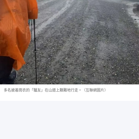
多名披着雨衣的「驢友」在山道上艱難地行走。（互聯網圖片）