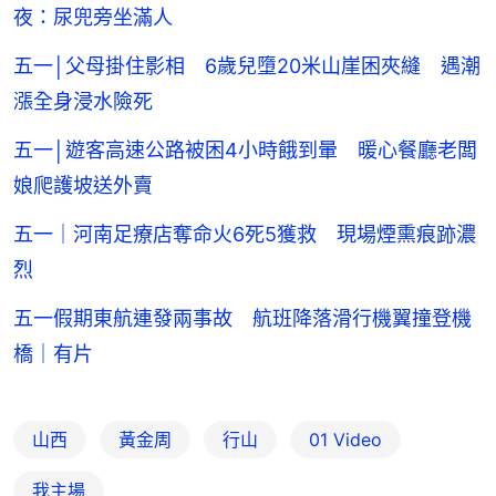
夜：尿兜旁坐滿人
五一│父母掛住影相 6歲兒墮20米山崖困夾縫 遇潮
漲全身浸水險死
五一│遊客高速公路被困4小時餓到暈 暖心餐廳老闆
娘爬護坡送外賣
五一｜河南足療店奪命火6死5獲救 現場煙熏痕跡濃
烈
五一假期東航連發兩事故 航班降落滑行機翼撞登機
橋｜有片
山西
黃金周
行山
01 Video
我主場