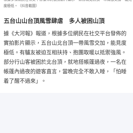
度極低。（抖音截圖）
五台山山台頂風雪肆虐 多人被困山頂
據《大河報》報道，根據多位網民在社交平台發佈的
實拍影片顯示，五台山北台頂一帶風雪交加，能見度
極低。有驢友被迫互相扶持、抱團取暖以抵禦強風。
部分行山客被困於北台頂，就地搭帳篷過夜，一名在
帳篷內過夜的遊客直言，當晚完全不敢入睡，「怕睡
着了醒不過來」。