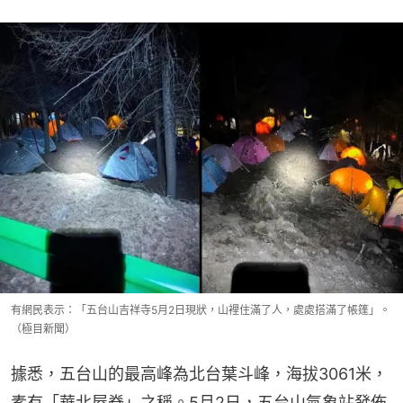
有網民表示：「五台山吉祥寺5月2日現狀，山裡住滿了人，處處搭滿了帳篷」。
（極目新聞）
據悉，五台山的最高峰為北台葉斗峰，海拔‌3061米‌，
素有「華北屋脊」之稱。5月2日，五台山氣象站發佈