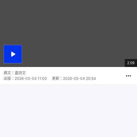
播
放
2:09
總
影
共
片
時
撰文：
盧詩文
間
出版：
2026-05-04 11:00
更新：
2026-05-04 20:54