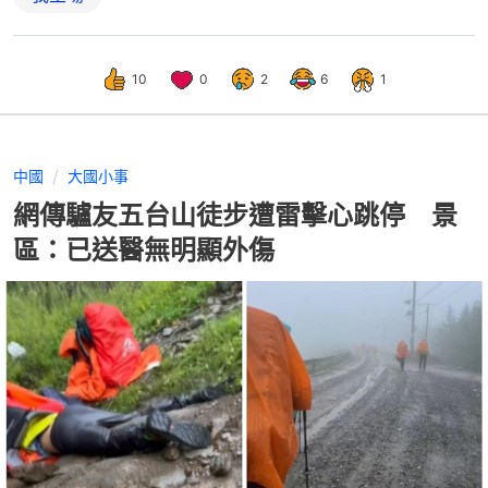
10
0
2
6
1
中國
大國小事
網傳驢友五台山徒步遭雷擊心跳停 景
區：已送醫無明顯外傷