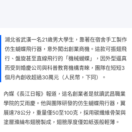
湖北省武漢一名21歲男大學生，靠著在宿舍手工製作
仿生蝴蝶飛行器，意外闖出創業商機。這款可振翅飛
行、盤旋甚至直線飛行的「機械蝴蝶」，因外型逼真
而受到婚慶公司與科普教育機構青睞，團隊在短短3
個月內創收超過30萬元（人民幣，下同）。
內媒《長江日報》報道，這名創業者是就讀武昌職業
學院的艾雨慶。他與團隊研發的仿生蝴蝶飛行器，翼
展達78公分，重量僅50至100克，採用碳纖維骨架與
塗層滌綸布翅膀製成，翅膀厚度僅如紙張般輕薄。