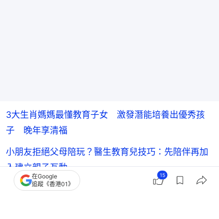
3大生肖媽媽最懂教育子女 激發潛能培養出優秀孩
子 晚年享清福
小朋友拒絕父母陪玩？醫生教育兒技巧：先陪伴再加
入建立親子互動
15
在Google
追蹤《香港01》
孩子考試滿分卻不會溝通？AI時代教育應著重提升表
達力與同理心