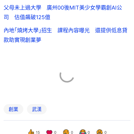
父母未上過大學 廣州00後MIT美少女學霸創AI公
司 估值飆破125億
內地｢燒烤大學｣招生 課程內容曝光 還提供低息貸
款助實現創業夢
創業
武漢
15
0
0
0
0