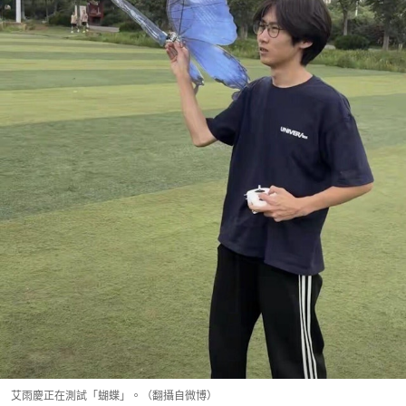
艾雨慶正在測試「蝴蝶」。（翻攝自微博）