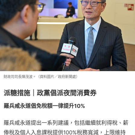
財政司司長陳茂波。（資料圖片／政府新聞處）
派糖措施｜政黨倡派夜間消費券
羅兵咸永道倡免稅額一律提升10%
羅兵咸永道提出一系列建議，包括繼續就利得稅、薪
俸稅及個人入息課稅提供100%稅務寬減，上限維持