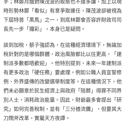
手；林鄭月娥對陳茂波的取態也不遑多讓，加上以現
時形勢林鄭「看似」有意爭取連任，陳茂波卻被視為
下屆特首「黑馬」之一，到底林鄭會否容許財政司司
長先一步「攞彩」，本身已是疑問。
談到加稅，蔡子強認為，在這種經濟環境下，無論加
稅針對的是哪個群體，政治風險都比以往更高，「建
制派多數都唔歡迎」。他特別提到，未來一年建制派
有更多政治「硬任務」要處理，例如公職人員宣誓修
例、外界盛傳的改變選舉制度等。在這種情況下，他
們未必願意於民生經濟上與政府「陪葬」得罪不同界
別人士，消耗政治能量。因此，財爺最多會提出「研
究」如何完善稅制，並有「三分揸流攤」，但要其大
刀闊斧改革，實屬天方夜譚。