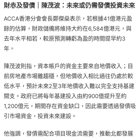
財赤及發債｜陳茂波：未來或仍需發債投資未來
ACCA香港分會會長鄭傑燊表示，若根據41億港元盈
餘的估算，財政儲備將維持大約在6,584億港元，與
去年水平相若，較原預測轉虧為盈的時間提早約3
年。
陳茂波則指，資本帳戶的資金主要來自地價收入；目
前房地產市場雖趨穩，但地價收入相比過往仍處於較
低水平，預計未來2至3年地價收入難以完全支持基建
開支。政府已將每年基建投入由約900億提升至約
1,200億元，期間存在資金缺口，因此需要透過發債吸
引市場資金，投資未來建設。
他強調，發債需配合項目現金流需要，推動北都發展