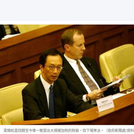
梁錦松是回歸至今唯一敢提出大規模加稅的財爺，但下場慘淡。（政府新聞處/資料