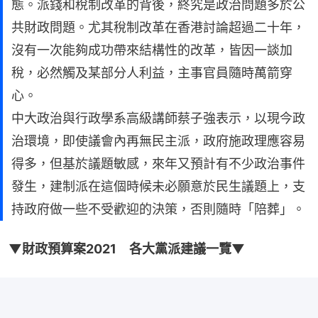
態。派錢和稅制改革的背後，終究是政治問題多於公
共財政問題。尤其稅制改革在香港討論超過二十年，
沒有一次能夠成功帶來結構性的改革，皆因一談加
稅，必然觸及某部分人利益，主事官員隨時萬箭穿
心。
中大政治與行政學系高級講師蔡子強表示，以現今政
治環境，即使議會內再無民主派，政府施政理應容易
得多，但基於議題敏感，來年又預計有不少政治事件
發生，建制派在這個時候未必願意於民生議題上，支
持政府做一些不受歡迎的決策，否則隨時「陪葬」。
▼財政預算案2021　各大黨派建議一覽▼