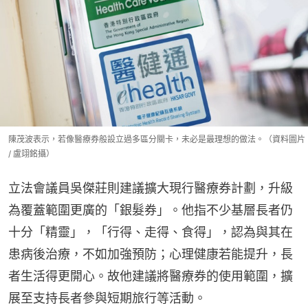
陳茂波表示，若像醫療券般設立過多區分關卡，未必是最理想的做法。（資料圖片
/ 盧翊銘攝）
立法會議員吳傑莊則建議擴大現行醫療券計劃，升級
為覆蓋範圍更廣的「銀髮券」。他指不少基層長者仍
十分「精靈」，「行得、走得、食得」，認為與其在
患病後治療，不如加強預防；心理健康若能提升，長
者生活得更開心。故他建議將醫療券的使用範圍，擴
展至支持長者參與短期旅行等活動。