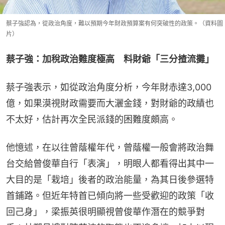
蔡子強認為，從政治角度，難以預期今年財政預算案有何突破性的政策。（資料圖
片）
蔡子強：加稅政治難度極高　料財爺「三分揸流攤」
蔡子強表示，如從政治角度分析，今年財赤達3,000
億，如果漠視財政需要而大灑金錢，對財爺的政績也
不太好，估計再次全民派錢的困難度頗高。
他憶述，在以往曾蔭權年代，曾蔭權一般會將政治舞
台交給曾俊華自行「表演」，明眼人都看得出其中一
大目的是「栽培」後者的政治能量，為其日後參選特
首鋪路。但近年特首已傾向將一些受歡迎的政策「收
回己身」，梁振英很明顯視曾俊華作潛在的競爭對