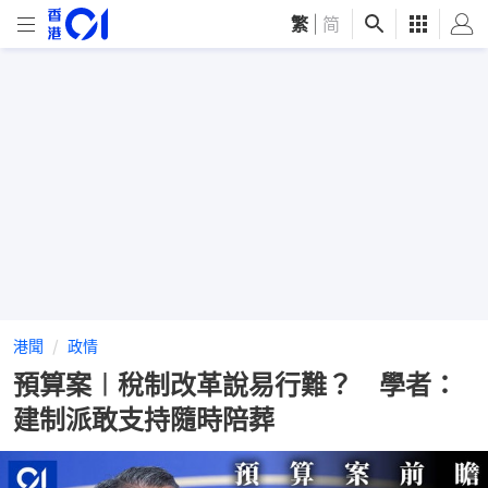
繁
|
简
港聞
政情
預算案︱稅制改革說易行難？ 學者：
建制派敢支持隨時陪葬