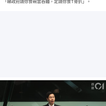
「睇政府請你食碗雲吞麵，定請你食T骨扒」。