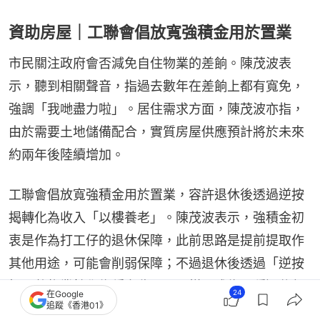
資助房屋｜工聯會倡放寬強積金用於置業
市民關注政府會否減免自住物業的差餉。陳茂波表
示，聽到相關聲音，指過去數年在差餉上都有寬免，
強調「我哋盡力啦」。居住需求方面，陳茂波亦指，
由於需要土地儲備配合，實質房屋供應預計將於未來
約兩年後陸續增加。
工聯會倡放寬強積金用於置業，容許退休後透過逆按
揭轉化為收入「以樓養老」。陳茂波表示，強積金初
衷是作為打工仔的退休保障，此前思路是提前提取作
其他用途，可能會削弱保障；不過退休後透過「逆按
揭」將物業轉化為穩定收入，同樣可成為一種退休保
24
在Google
追蹤《香港01》
障方式，政府會作考慮。但其後有報道指，不宜對強