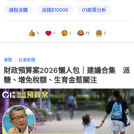
減稅派糖
派錢$10000
01政策分析
5
1
1
15
2
港聞
社會新聞
財政預算案2026懶人包｜建議合集 派
糖、增免稅額、生育金惹關注