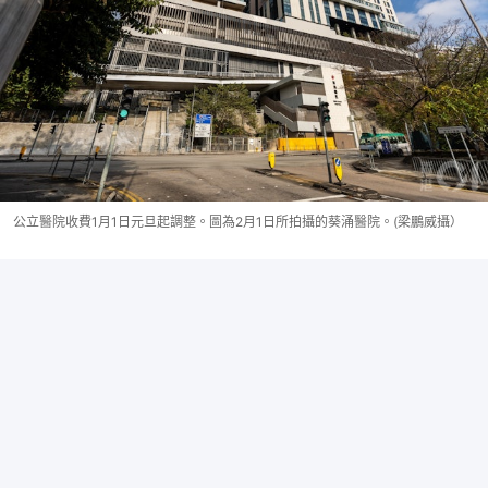
公立醫院收費1月1日元旦起調整。圖為2月1日所拍攝的葵涌醫院。(梁鵬威攝）