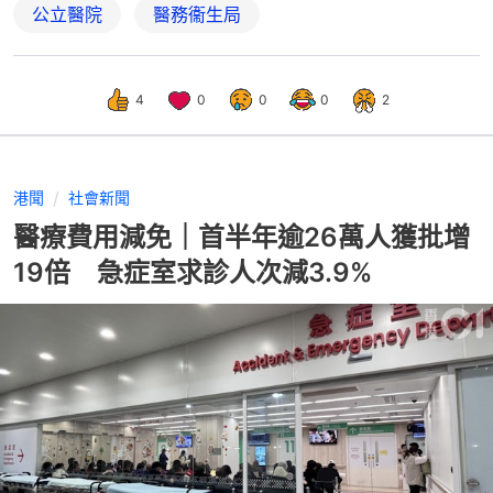
公立醫院
醫務衞生局
4
0
0
0
2
港聞
社會新聞
醫療費用減免｜首半年逾26萬人獲批增
19倍 急症室求診人次減3.9%