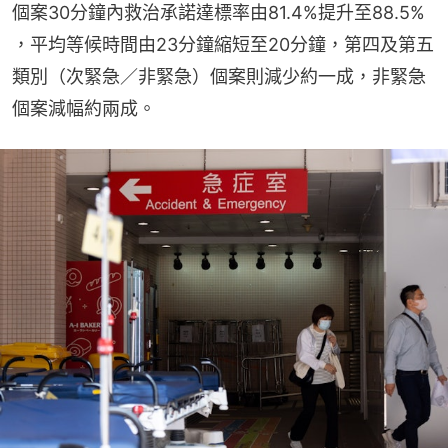
個案30分鐘內救治承諾達標率由81.4%提升至88.5% 
，平均等候時間由23分鐘縮短至20分鐘，第四及第五
類別（次緊急／非緊急）個案則減少約一成，非緊急
個案減幅約兩成。