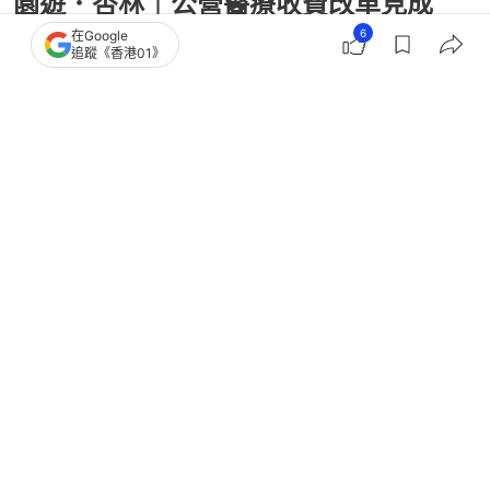
園遊．杏林｜公營醫療收費改革見成
效 助貧困急症 保危疾重病
6
在Google
追蹤《香港01》
撰文：
園遊杏林
出版：
2026-05-06 07:00
更新：
2026-05-06 07:00