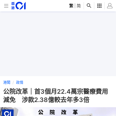
繁
|
简
港聞
政情
公院改革｜首3個月22.4萬宗醫療費用
減免 涉款2.38億較去年多3倍