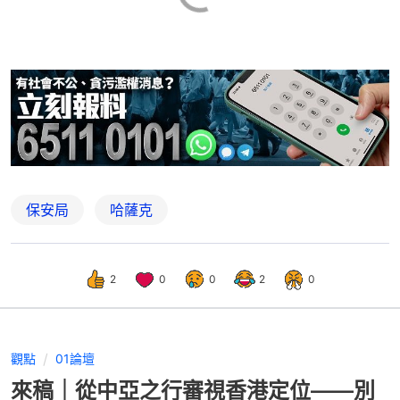
保安局
哈薩克
2
0
0
2
0
觀點
01論壇
來稿｜從中亞之行審視香港定位——別