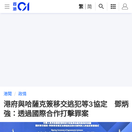
繁
|
简
港聞
政情
港府與哈薩克簽移交逃犯等3協定 鄧炳
強：透過國際合作打擊罪案