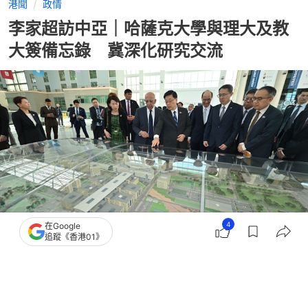
港聞
政情
李家超訪中亞｜哈薩克大學與理大及教
大簽備忘錄 冀深化研究交流
4
在Google
追蹤《香港01》
撰文：
賴卓盈
出版：
2026-06-03 20:42
更新：
2026-06-03 21:07