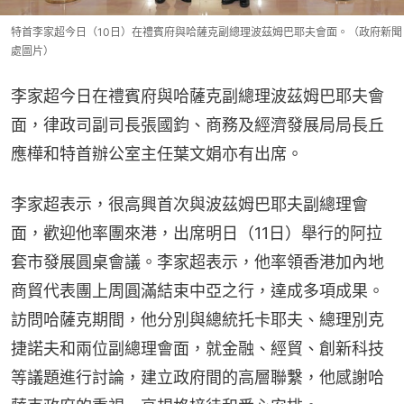
特首李家超今日（10日）在禮賓府與哈薩克副總理波茲姆巴耶夫會面。（政府新聞
處圖片）
李家超今日在禮賓府與哈薩克副總理波茲姆巴耶夫會
面，律政司副司長張國鈞、商務及經濟發展局局長丘
應樺和特首辦公室主任葉文娟亦有出席。
李家超表示，很高興首次與波茲姆巴耶夫副總理會
面，歡迎他率團來港，出席明日（11日）舉行的阿拉
套市發展圓桌會議。李家超表示，他率領香港加內地
商貿代表團上周圓滿結束中亞之行，達成多項成果。
訪問哈薩克期間，他分別與總統托卡耶夫、總理別克
捷諾夫和兩位副總理會面，就金融、經貿、創新科技
等議題進行討論，建立政府間的高層聯繫，他感謝哈