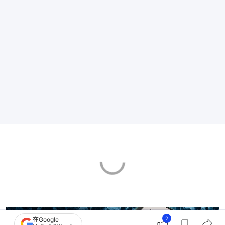
2
在Google