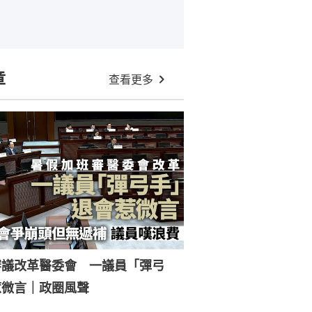
章
查看更多
審議改革醫委會 一議員「彈弓
惹微言｜政圈風聲