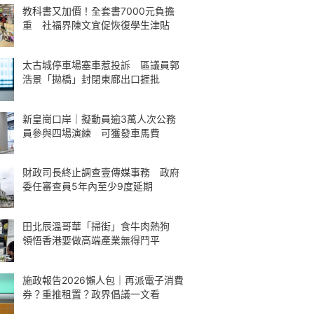
教科書又加價！全套書7000元負擔
重 社福界陳文宜促恢復學生津貼
太古城停車場塞車惹投訴 區議員郭
浩景「拋橋」封閉東廊出口捱批
新皇崗口岸｜擬動員逾3萬人次公務
員參與四場演練 可獲發車馬費
財政司長終止調查壹傳媒事務 政府
委任審查員5年內至少9度延期
田北辰溫哥華「掃街」食牛肉熱狗
領悟香港要做高端產業無得鬥平
施政報告2026懶人包｜再派電子消費
券？重推租置？政界倡議一文看