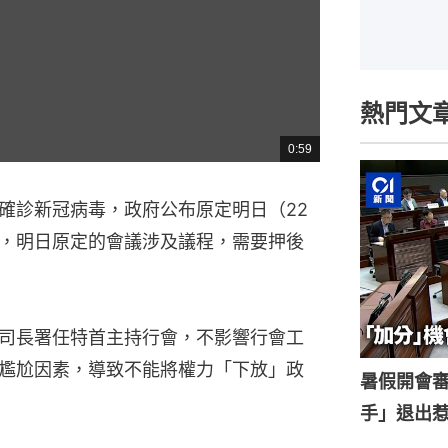
熱門文
0:59
總
共
時
間
確診新冠病毒，政府公布原定明日（22
，明日原定的會議涉及議程，需要押後
司長署任特首主持行會，不影響行會工
尷尬因素，導致不能將權力「下放」政
暑假開會
手」退出