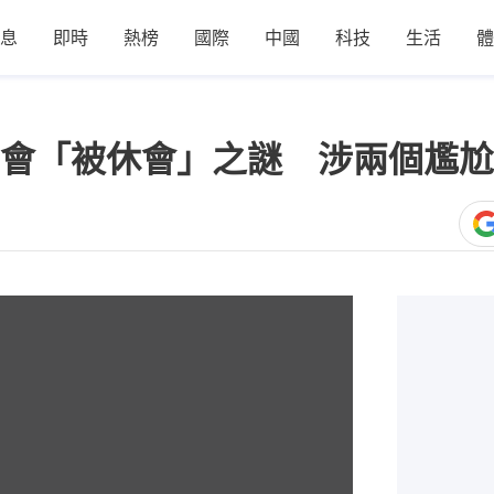
息
即時
熱榜
國際
中國
科技
生活
體
會「被休會」之謎 涉兩個尷尬