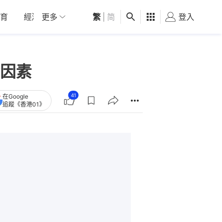
育
經濟
更多
01深圳
繁
觀點
|
简
健康
好食玩飛
登入
女
因素
41
在Google
追蹤《香港01》