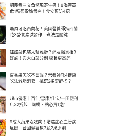
網民煮三文魚驚現寄生蟲！8海產高
危1種恐致膽管癌！食安預防4招
痛風可吃西蘭花！美國營養師指西蘭
花3營養素減發作 煮法是關鍵
娃娃菜包裝太緊難拆？網友揭真相3
好處！與大白菜分別 哪種更高鈣
百香果怎吃不會酸？營養師教4健康
吃法減脂消暑 挑選2招要輕搖？
超市優惠｜百佳/惠康/佳宝/一田便利
店32折起 咖啡、點心買1送1
9成人蔬果沒吃夠！增癌症心血管病
風險 台國健署教3蔬2果原則