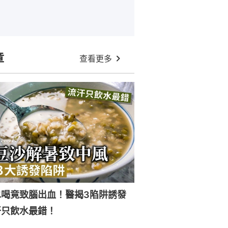
章
查看更多
水喝竟致腦出血！醫揭3陷阱誘發
汗只飲水最錯！