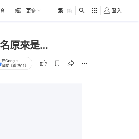
育
經濟
更多
01深圳
繁
觀點
|
简
健康
好食玩飛
登入
女
原來是...
在Google
追蹤《香港01》