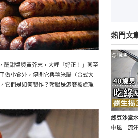
熱門文
，蘸甜醬與黃芥末，大呼「好正！」甚至
了做小食外，傳聞它與糯米腸（台式大
，它們是如何製作？豬腸是怎麼被處理
綠豆沙當
中風 流