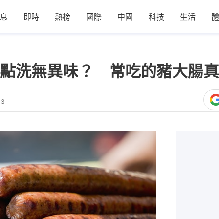
息
即時
熱榜
國際
中國
科技
生活
體
點洗無異味？ 常吃的豬大腸真名
33