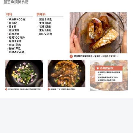
薑蔥魚腩煲食譜