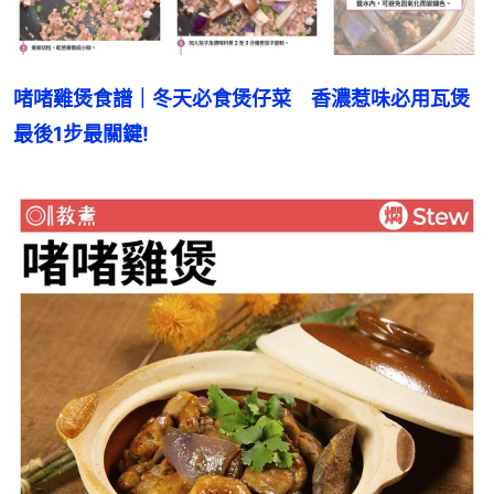
啫啫雞煲食譜｜冬天必食煲仔菜　香濃惹味必用瓦煲
最後1步最關鍵!