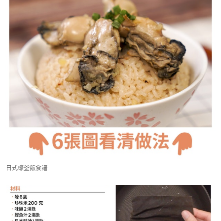
日式蠔釜飯食譜