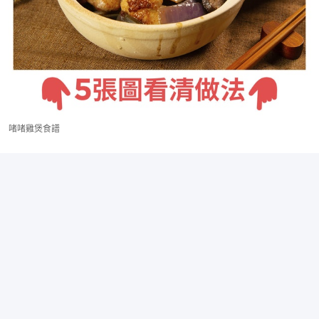
啫啫雞煲食譜