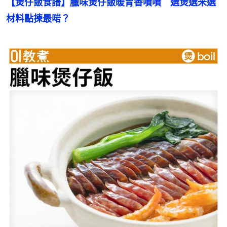
【煲仔飯食譜】臘味煲仔飯暖胃香噴噴　選煲選米選
材料點揀最啱？