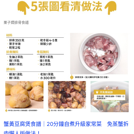
栗子燜排骨食譜
蟹黃豆腐煲食譜｜20分鐘自煮升級家常菜　免蒸蟹拆
肉懶人版做法！