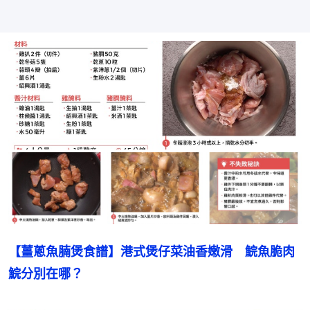
【薑蔥魚腩煲食譜】港式煲仔菜油香嫩滑　鯇魚脆肉
鯇分別在哪？