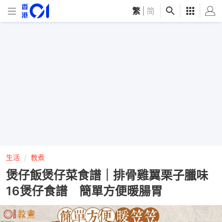
繁
|
简
生活
教煮
煲仔飯煲仔菜食譜｜排骨雞翼栗子臘味
16煲仔食譜 簡單方便暖腸胃