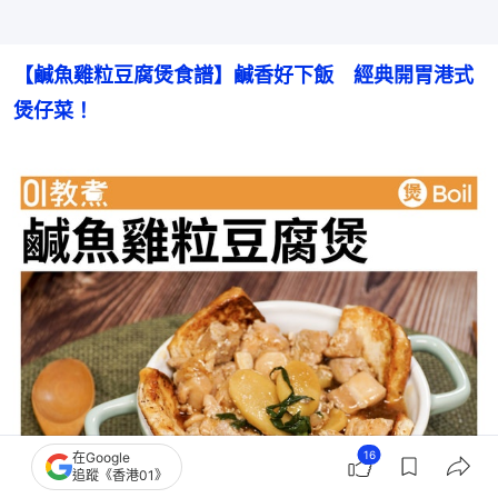
【鹹魚雞粒豆腐煲食譜】鹹香好下飯　經典開胃港式
煲仔菜！
16
在Google
追蹤《香港01》