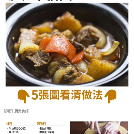
咖喱牛腩煲食譜