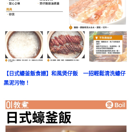
【日式蠔釜飯食譜】和風煲仔飯　一招輕鬆清洗蠔仔
黑泥污物！