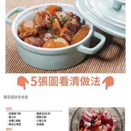
蘿蔔燜排骨食譜