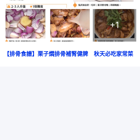
+
1
【排骨食譜】栗子燜排骨補腎健脾　秋天必吃家常菜