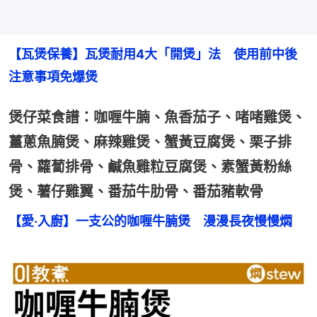
【瓦煲保養】瓦煲耐用4大「開煲」法　使用前中後
注意事項免爆煲
煲仔菜食譜：咖喱牛腩、魚香茄子、啫啫雞煲、
薑蔥魚腩煲、麻辣雞煲、蟹黃豆腐煲、栗子排
骨、蘿蔔排骨、鹹魚雞粒豆腐煲、素蟹黃粉絲
煲、薯仔雞翼、番茄牛肋骨、番茄豬軟骨
【愛‧入廚】一支公的咖喱牛腩煲　漫漫長夜慢慢燜