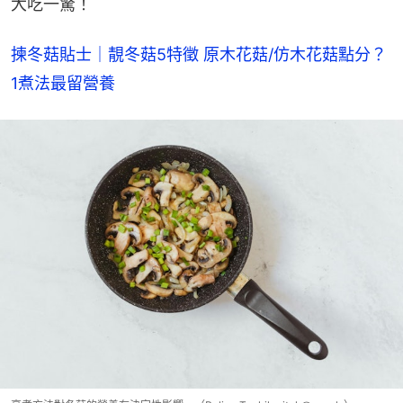
大吃一驚！
揀冬菇貼士｜靚冬菇5特徵 原木花菇/仿木花菇點分？
1煮法最留營養