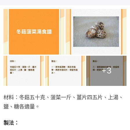
+
3
材料：冬菇五十克、菠菜一斤、薑片四五片、上湯、
鹽、糖各適量。
製法：