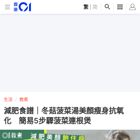
繁
|
简
生活
教煮
減肥食譜｜冬菇菠菜湯美顏瘦身抗氧
化 簡易5步驟菠菜連根煲