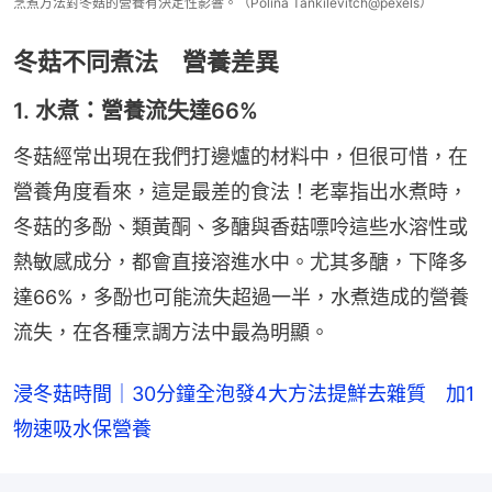
烹煮方法對冬菇的營養有決定性影響。（Polina Tankilevitch@pexels）
冬菇不同煮法 營養差異
1. 水煮：營養流失達66%
冬菇經常出現在我們打邊爐的材料中，但很可惜，在
營養角度看來，這是最差的食法！老辜指出水煮時，
冬菇的多酚、類黃酮、多醣與香菇嘌呤這些水溶性或
熱敏感成分，都會直接溶進水中。尤其多醣，下降多
達66%，多酚也可能流失超過一半，水煮造成的營養
流失，在各種烹調方法中最為明顯。
浸冬菇時間｜30分鐘全泡發4大方法提鮮去雜質　加1
物速吸水保營養