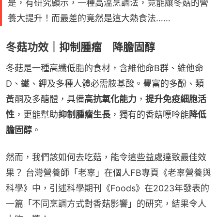
是，有研究顯示，一種高溫烹調法，竟能讓冬菇的營
養大提升！而最差的竟然是這大熱食法……
冬菇功效｜抑制腫瘤 降膽固醇
冬菇是一種高纖低脂的食材，含維他命B群、維他命
D、鐵、鉀及多種人體必需胺基酸。豐富的多酚、類
黃酮及多醣體，具備
高抗氧化能力
，
提升免疫細胞活
性
，更能幫助
抑制腫瘤生長
，獨有的香菇嘌呤能
降低
膽固醇
。
然而，我們該如何去吃菇，能令這些益處達致最佳效
果？ 台灣營養師「老辜」在個人FB專頁《老辜營養與
科學》中，引述科學期刊《Foods》在2023年發表的
一篇「不同烹調方式對香菇影響」的研究，結果令人