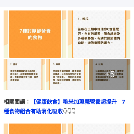
+
5
相關閲讀：
【健康飲食】糙米加蔥蒜營養超提升　7
種食物組合有助消化吸收
👇👇👇