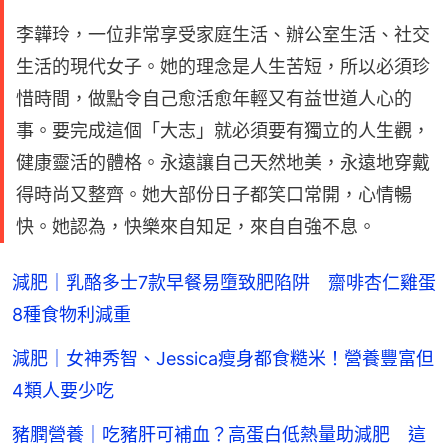
李韡玲，一位非常享受家庭生活、辦公室生活、社交
生活的現代女子。她的理念是人生苦短，所以必須珍
惜時間，做點令自己愈活愈年輕又有益世道人心的
事。要完成這個「大志」就必須要有獨立的人生觀，
健康靈活的體格。永遠讓自己天然地美，永遠地穿戴
得時尚又整齊。她大部份日子都笑口常開，心情暢
快。她認為，快樂來自知足，來自自強不息。
減肥｜乳酪多士7款早餐易墮致肥陷阱 齋啡杏仁雞蛋
8種食物利減重
減肥｜女神秀智、Jessica瘦身都食糙米！營養豐富但
4類人要少吃
豬膶營養｜吃豬肝可補血？高蛋白低熱量助減肥 這