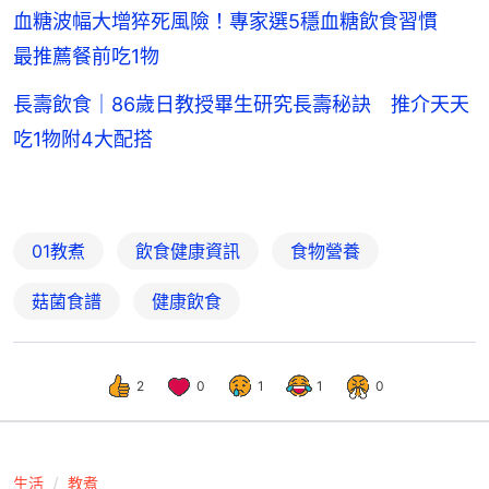
血糖波幅大增猝死風險！專家選5穩血糖飲食習慣
最推薦餐前吃1物
長壽飲食｜86歲日教授畢生研究長壽秘訣 推介天天
吃1物附4大配搭
01教煮
飲食健康資訊
食物營養
菇菌食譜
健康飲食
2
0
1
1
0
生活
教煮