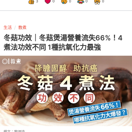
3
0
0
0
0
生活
教煮
冬菇功效｜冬菇煲湯營養流失66%！4
煮法功效不同 1種抗氧化力最強
撰文：
黎頌詩