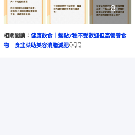
+
8
相關閲讀：
健康飲食｜盤點7種不受歡迎但高營養食
物　食韭菜助美容消脂減肥
👇👇👇