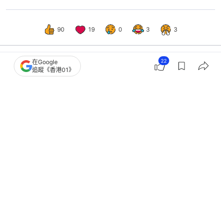
90
19
0
3
3
22
在Google
追蹤《香港01》
生活
教煮
日專家大腸癌3期 靠3料理24年無復
發！預防4食物1款纖維=蘋果4倍