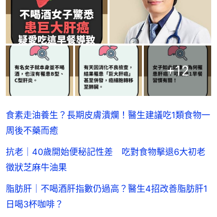
+
12
食素走油養生？長期皮膚潰爛！醫生建議吃1類食物一
周後不藥而癒
抗老｜40歲開始便秘記性差 吃對食物擊退6大初老
徵狀芝麻牛油果
脂肪肝｜不喝酒肝指數仍過高？醫生4招改善脂肪肝1
日喝3杯咖啡？