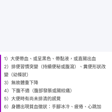
1）大便帶血、或呈黑色、帶黏液，或直腸出血
2）排便習慣突變（持續便秘或腹瀉）、糞便形狀改
變（幼條狀）
3）無故體重下降
4）下腹不適（腹部發脹或腸絞痛）
5）大便時有尚未排清的感覺
6）身體出現貧血徵狀：手腳冰冷、疲倦、心跳加