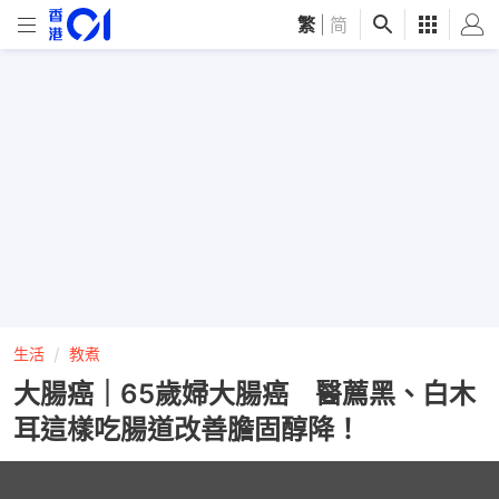
繁
|
简
生活
教煮
大腸癌｜65歲婦大腸癌 醫薦黑、白木
耳這樣吃腸道改善膽固醇降！