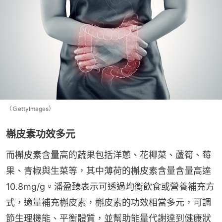
（ＧettyImages）
槲皮素功效多元
而槲皮素含量高的蔬果包括洋蔥、花椰菜、蘆筍、莓
果、青椒與生菜等，其中薄荷的槲皮素含量含量高達
10.8mg/g。潘盈臻表示可透過均衡飲食或營養補充方
式，適量補充槲皮素，槲皮素的功效相當多元，可調
節生理機能、平衡體質，並幫助能量代謝達到健康狀