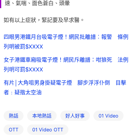
速、氣喘、面色蒼白、頭暈
如有以上症狀，緊記要及早求醫。
四眼男港鐵月台吸電子煙！網民批離譜︰報警 條例
列明被罰$XXXX
女子港鐵車廂吸電子煙！網民斥離譜：咁狼死 法例
列明可罰$XXXX
有片│大角咀男身掛疑電子煙 腳步浮浮仆倒 目擊
者﹕疑揩太空油
熱話
本地熱話
好人好事
01 Video
OTT
01‌ ‌Video‌ ‌OTT