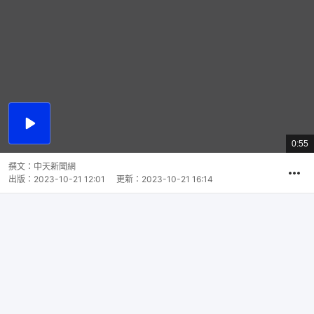
播
放
0:55
總
影
共
片
時
撰文：
中天新聞網
間
出版：
2023-10-21 12:01
更新：
2023-10-21 16:14