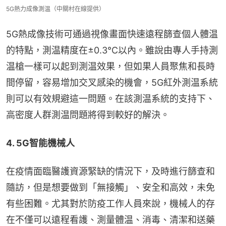
5G熱力成像測温（中關村在線提供）
5G熱成像技術可通過視像畫面快速遠程篩查個人體温
的特點，測温精度在±0.3℃以內。雖說由專人手持測
温槍一樣可以起到測温效果，但如果人員聚焦和長時
間停留，容易增加交叉感染的機會，5G紅外測温系統
則可以有效規避這一問題。在該測温系統的支持下、
高密度人群測温問題將得到較好的解決。
4. 5G智能機械人
在疫情面臨醫護資源緊缺的情況下，及時進行篩查和
隨訪，但是想要做到「無接觸」、安全和高效，未免
有些困難。尤其對於防疫工作人員來說，機械人的存
在不僅可以遠程看護、測量體温、消毒、清潔和送藥