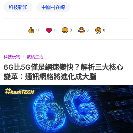
科技新知
中關村在線
11
1
0
0
0
科技玩物
數碼生活
6G比5G僅是網速變快？解析三大核心
變革：通訊網絡將進化成大腦