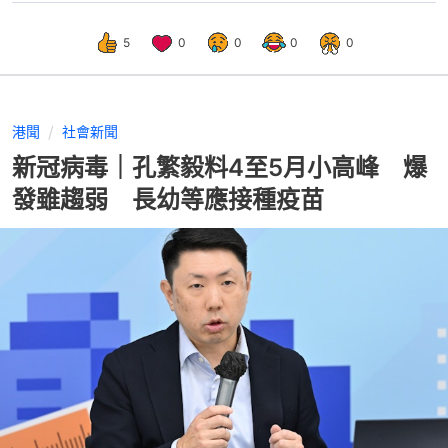
5
0
0
0
0
港聞
社會新聞
新冠病毒｜孔繁毅料4至5月小高峰 爆
發雖趨弱 長幼等應接種疫苗