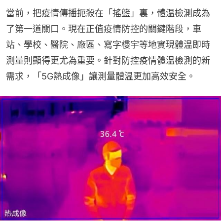
當前，把疫情傳播扼殺在「搖籃」裏，體温檢測成為
了第一道關口。現在正值疫情防控的關鍵階段，車
站、學校、醫院、廠區、寫字樓宇等地實現體温即時
測量則顯得更尤為重要。針對防控疫情體温檢測的新
需求，「5G熱成像」讓測量體温更加高效安全。