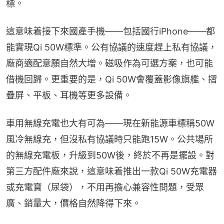
標。
這意味着接下來國產手機——包括國行iPhone——都
能實現Qi 50W標準。公有協議的速度趕上私有協議，
廠商適配意願自然大增。磁吸作為可選方案，也可能
借機回歸。更重要的是，Qi 50W會覆蓋影像旗艦、摺
疊屏、平板、耳機等更多設備。
車用無線充電也大有可為——現在新能源車標稱50W
風冷無線充，但沒私有協議時只能跑15W。公共場所
的無線充電板，升級到50W後，終於不再是擺設。對
第三方配件廠來說，這意味着推出一款Qi 50W充電器
或充電寶（尿袋），不用再擔心兼容性問題，受眾
廣、銷量大，價格自然降得下來。