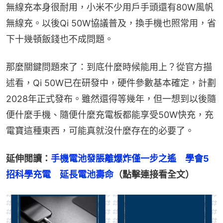
無線充本身很耐用，小米不少用戶手頭還有80W風帆
無線充。以後Qi 50W協議普及，換手機也照常用，省
下十幾頓飯錢也不成問題。
那麼關鍵問題來了：到底什麼時候能用上？從官方描
述看，Qi 50W已在研發中，硬件參數基本確定，計劃
2028年正式發布。雖然還得等幾年，但一想到以後隨
便什麼手機、隨便什麼充電板都能享受50W快充，充
電寶這種東西，可能真就沒什麼存在的必要了。
延伸閲讀：
手機電池發脹離爆炸僅一步之遙　學會5
招科學充電　延長電池壽命
（點擊連接看全文）