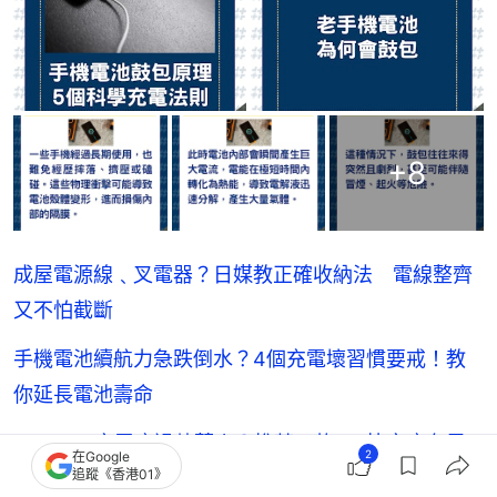
+
8
成屋電源線﹑叉電器？日媒教正確收納法 電線整齊
又不怕截斷
手機電池續航力急跌倒水？4個充電壞習慣要戒！教
你延長電池壽命
Magsafe充電座過熱著火？推薦三款Qi2快充座有異
2
在Google
追蹤《香港01》
物偵測設內置散熱