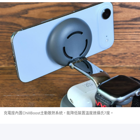
充電座內置ChillBoost主動散熱系統，能降低裝置溫度達攝氏7度。