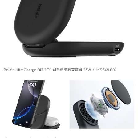
Belkin UltraCharge Qi2 2合1 可折疊磁吸充電器 25W（HK$549.00）