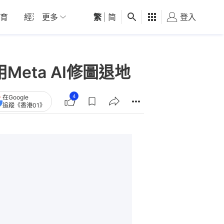
育
經濟
更多
01深圳
繁
觀點
|
简
健康
好食玩飛
登入
女
eta AI修圖退地
4
在Google
追蹤《香港01》