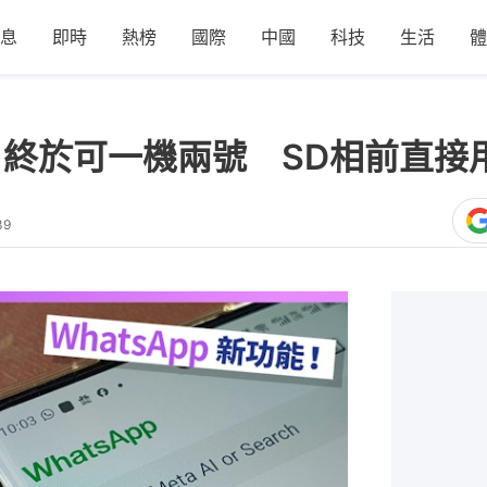
息
即時
熱榜
國際
中國
科技
生活
體
能！終於可一機兩號 SD相前直接用M
39