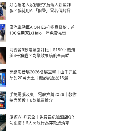
好心幫老人家讀數字竟落入新型詐
騙？騙徒用AI「偷聲」冒名借網貸
廣汽電動車AION ES推零息貸款：首
100名用家送Halo一年免費充電
消委會9款電鬚刨評比｜$189平機媲
美4千旗艦？剃鬚效果續航全面睇
高級影音展2026會展直擊｜由千元藍
牙到20萬天王耳機必試產品15選
手提電腦及桌上電腦推薦2026｜教你
拎盡著數！6款抵買推介
旅遊Wi-Fi安全｜免費最危險酒店QR
勿亂掃！6大高危行為存款恐清零