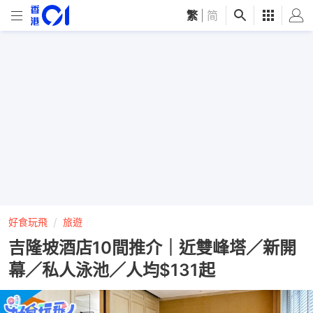
繁
|
简
好食玩飛
旅遊
吉隆坡酒店10間推介｜近雙峰塔／新開
幕／私人泳池／人均$131起