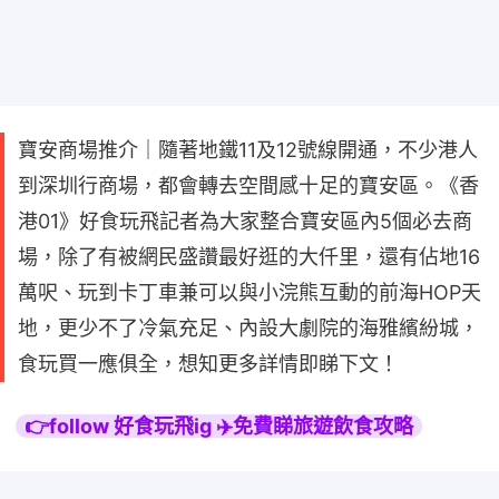
寶安商場推介｜隨著地鐵11及12號線開通，不少港人
到深圳行商場，都會轉去空間感十足的寶安區。《香
港01》好食玩飛記者為大家整合寶安區內5個必去商
場，除了有被網民盛讚最好逛的大仟里，還有佔地16
萬呎、玩到卡丁車兼可以與小浣熊互動的前海HOP天
地，更少不了冷氣充足、內設大劇院的海雅繽紛城，
食玩買一應俱全，想知更多詳情即睇下文！
👉follow 好食玩飛ig ✈️免費睇旅遊飲食攻略