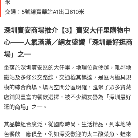
米
交通：5號線寶華站A1出口610米
深圳寶安商場推介【3】寶安大仟里購物中
心——人氣滿滿／網友盛讚「深圳最好逛商
場」之一
坐落於深圳寶安區的大仟里，地理位置優越，毗鄰地
鐵站及多條公交路線，交通極其暢達，是區內極具規
模的綜合商場。場內空間分區明確，匯聚了眾多寶藏
店鋪與豐富的餐飲選擇，被不少網友譽為「深圳最好
逛的商場」之一。
其品牌組合廣泛，從國際時尚、生活精品，到本地特
色餐飲一應俱全，例如深受歡迎的太二酸菜魚、蛙來