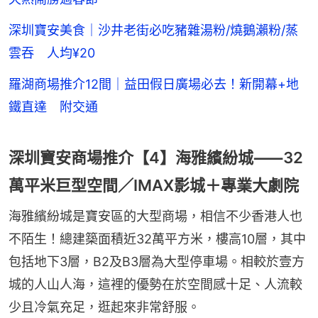
深圳寶安美食｜沙井老街必吃豬雜湯粉/燒鵝瀨粉/蒸
雲吞 人均¥20
羅湖商場推介12間｜益田假日廣場必去！新開幕+地
鐵直達 附交通
深圳寶安商場推介【4】海雅繽紛城⸺32
萬平米巨型空間／IMAX影城＋專業大劇院
海雅繽紛城是寶安區的大型商場，相信不少香港人也
不陌生！總建築面積近32萬平方米，樓高10層，其中
包括地下3層，B2及B3層為大型停車場。相較於壹方
城的人山人海，這裡的優勢在於空間感十足、人流較
少且冷氣充足，逛起來非常舒服。