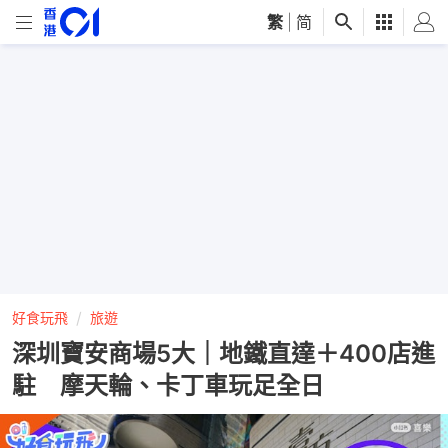
繁
|
简
好食玩飛
旅遊
深圳寶安商場5大｜地鐵直達＋400店進
駐 摩天輪、卡丁車玩足全日