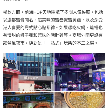
餐飲方面，前海HOP天地匯聚了多間人氣餐廳，包括
以濃郁蟹膏聞名、超美味的蟹叁寳蟹黃麵，以及深受
港人喜愛的粵式點心點都德。如果想吃火鍋，這裡也
有清甜的椰子雞和惹味的豬肚雞等。商場外圍更設有
露營風夜市，絕對是「一站式」玩樂的不二之選。