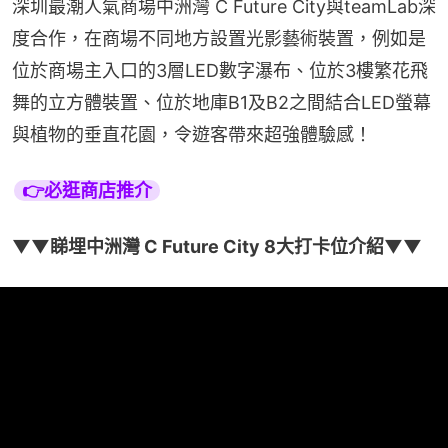
深圳最潮人氣商場中洲灣 C Future City與teamLab深
度合作，在商場不同地方設置光影藝術裝置，例如是
位於商場主入口的3層LED數字瀑布、位於3樓繁花飛
舞的立方體裝置、位於地庫B1及B2之間結合LED螢幕
與植物的垂直花園，令遊客帶來超強體驗感！
👉必逛商店推介
▼▼睇埋中洲灣 C Future City 8大打卡位介紹▼▼