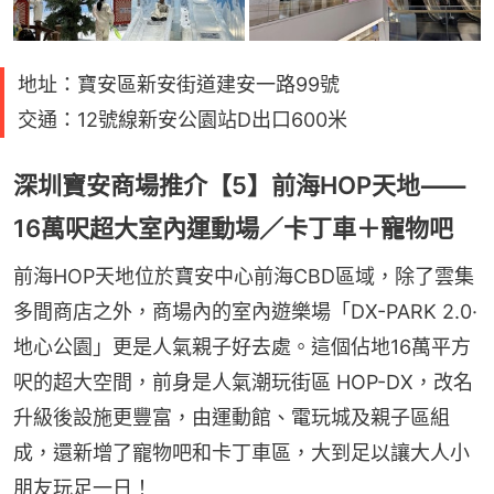
地址：寶安區新安街道建安一路99號
交通：12號線新安公園站D出口600米
深圳寶安商場推介【5】前海HOP天地⸺
16萬呎超大室內運動場／卡丁車＋寵物吧
前海HOP天地位於寶安中心前海CBD區域，除了雲集
多間商店之外，商場內的室內遊樂場「DX-PARK 2.0·
地心公園」更是人氣親子好去處。這個佔地16萬平方
呎的超大空間，前身是人氣潮玩街區 HOP-DX，改名
升級後設施更豐富，由運動館、電玩城及親子區組
成，還新增了寵物吧和卡丁車區，大到足以讓大人小
朋友玩足一日！