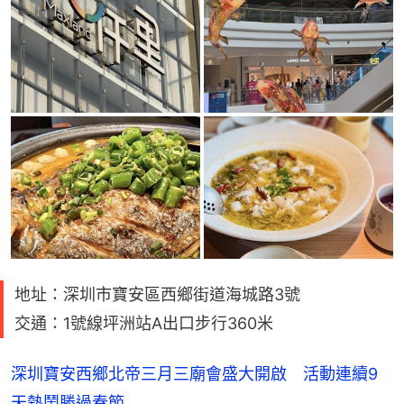
地址：深圳市寶安區西鄉街道海城路3號
交通：1號線坪洲站A出口步行360米
深圳寶安西鄉北帝三月三廟會盛大開啟 活動連續9
天熱鬧勝過春節