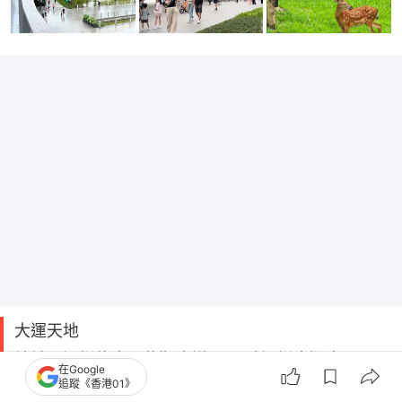
大運天地
地址：深圳龍崗區龍翔大道3001號深圳大運中心
在Google
追蹤《香港01》
交通：距深圳地鐵16號線「大運中心站」C出口，步