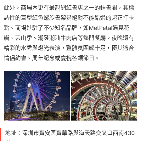
此外，商場內更有最靚網紅書店之一的鍾書閣，其標
誌性的巨型紅色螺旋書架是絕對不能錯過的超正打卡
點。商場進駐了不少知名品牌，如MetPetal遇見花
瓣、芸山季、潮發潮汕牛肉店等熱門餐廳。夜晚還有
精彩的水秀與燈光表演，整體氛圍感十足，極其適合
情侶約會、周年紀念或慶祝各類節日。
地址：深圳市寶安區寶華路與海天路交叉口西南430