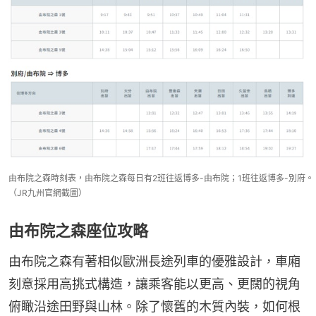
由布院之森時刻表，由布院之森每日有2班往返博多-由布院；1班往返博多-別府。
（JR九州官網截圖）
由布院之森座位攻略
由布院之森有著相似歐洲長途列車的優雅設計，車廂
刻意採用高挑式構造，讓乘客能以更高、更闊的視角
俯瞰沿途田野與山林。除了懷舊的木質內裝，如何根