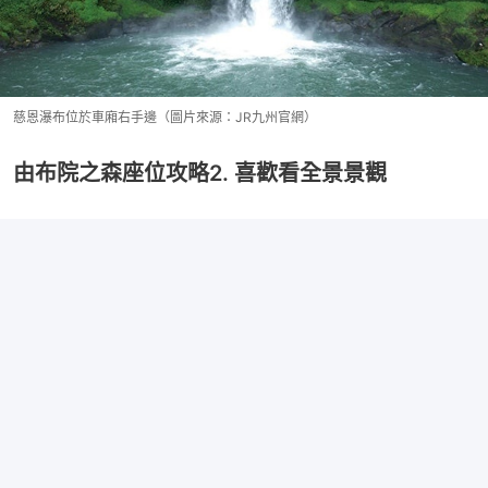
慈恩瀑布位於車廂右手邊（圖片來源：JR九州官網）
由布院之森座位攻略2. 喜歡看全景景觀