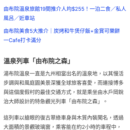
由布院溫泉旅館19間推介人均$255！一泊二食／私人
風呂／近車站
由布院美食5大推介｜炭烤和牛煲仔飯+金賞可樂餅
一Cafe打卡滿分
溫泉列車「由布院之森」
湯布院溫泉一直是九州相當出名的溫泉地，以其慢活
步調與和風庭園美景深獲全球旅客喜愛，而連接博多
與這個度假村的最佳交通方式，就是乘坐由水戶岡銳
治大師設計的特急觀光列車「由布院之森」。
這列車以搶眼的復古翠綠車身與木質內裝聞名，透過
大面積的景觀玻璃窗，乘客能在約2小時的車程中，