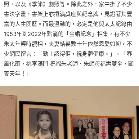
照，以及《季節》劇照等。除此之外，家中掛了不少
書法字畫，書架上亦擺滿獎座與紀念牌，見證著其豐
富的人生閱歷。而最溫馨的，必定是他與太太紀錄由
1953年到2022年點滴的「金婚紀念」相集，有不少
朱太年輕時靚相，夫妻結髮數十年依然恩愛如初，不
少網民留言：「勁！認得佢，祝身體健康。」、「春
風化雨，桃李滿門 祝福朱老師、朱師母福壽雙全，頤
養天年！」