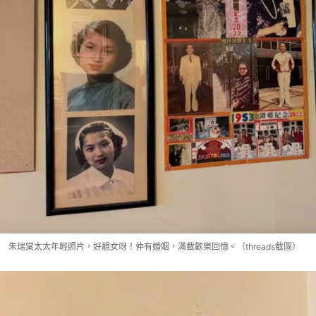
朱瑞棠太太年輕照片，好靚女呀！仲有婚姻，滿載歡樂回憶。（threads截圖）