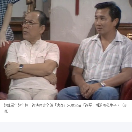
郭鋒當年好年輕，飾演唐貴全係「唐泰」朱瑞棠及「詠琴」湘漪嘅私生子。（劇
照）