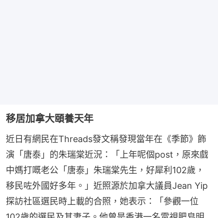
移居加拿大頤養天年
近日有網民在Threads發文稱發現當年在《季節》飾
演「唐泰」的朱瑞棠近況：「上年呢個post，原來戲
中媽打嘅老公「唐泰」朱瑞棠先生，好犀利102歲，
移民咗外國好多年。」近照源於加拿大議員Jean Yip
探訪社區選民時上載的合照，她表示：「參觀一位
102歲的選民及其妻子。他曾是香港一名電視肥皂明