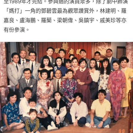
至1989年才完結。參與過的演員眾多，除了劇中飾演
「媽打」一角的鄧碧雲最為觀眾讚賞外，林建明、羅
嘉良、盧海鵬、羅蘭、梁朝偉、吳鎮宇、戚美珍等亦
有份參演。