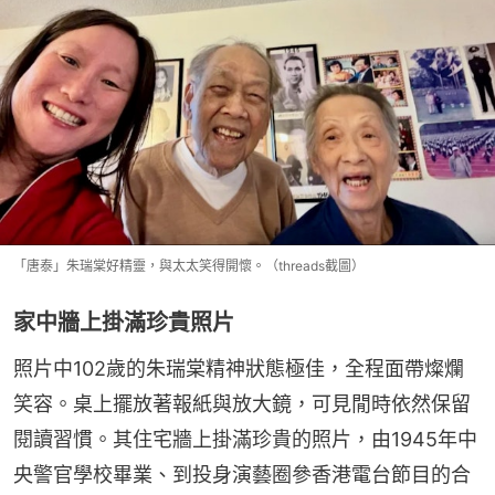
「唐泰」朱瑞棠好精靈，與太太笑得開懷。（threads截圖）
家中牆上掛滿珍貴照片
照片中102歲的朱瑞棠精神狀態極佳，全程面帶燦爛
笑容。桌上擺放著報紙與放大鏡，可見閒時依然保留
閱讀習慣。其住宅牆上掛滿珍貴的照片，由1945年中
央警官學校畢業、到投身演藝圈參香港電台節目的合