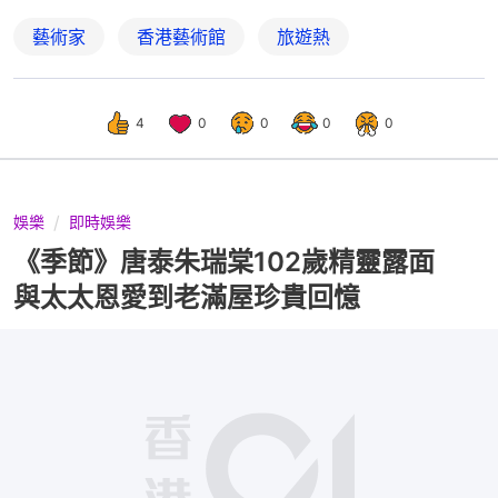
藝術家
香港藝術館
旅遊熱
4
0
0
0
0
娛樂
即時娛樂
《季節》唐泰朱瑞棠102歲精靈露面
與太太恩愛到老滿屋珍貴回憶