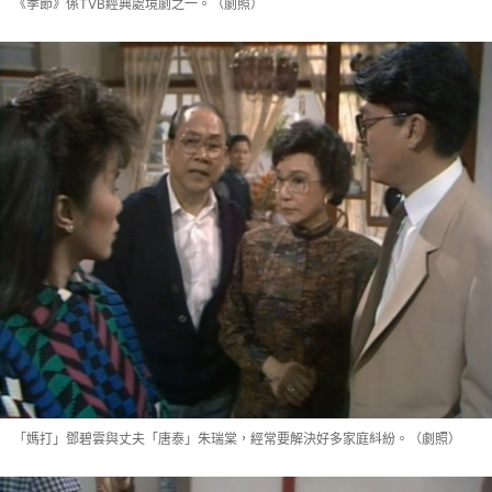
《季節》係TVB經典處境劇之一。（劇照）
「媽打」鄧碧雲與丈夫「唐泰」朱瑞棠，經常要解決好多家庭紏紛。（劇照）