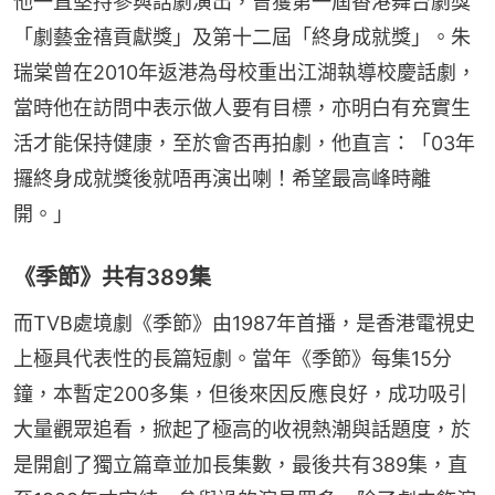
他一直堅持參與話劇演出，曾獲第一屆香港舞台劇獎
「劇藝金禧貢獻獎」及第十二屆「終身成就獎」。朱
瑞棠曾在2010年返港為母校重出江湖執導校慶話劇，
當時他在訪問中表示做人要有目標，亦明白有充實生
活才能保持健康，至於會否再拍劇，他直言：「03年
攞終身成就獎後就唔再演出喇！希望最高峰時離
開。」
《季節》共有389集
而TVB處境劇《季節》由1987年首播，是香港電視史
上極具代表性的長篇短劇。當年《季節》每集15分
鐘，本暫定200多集，但後來因反應良好，成功吸引
大量觀眾追看，掀起了極高的收視熱潮與話題度，於
是開創了獨立篇章並加長集數，最後共有389集，直