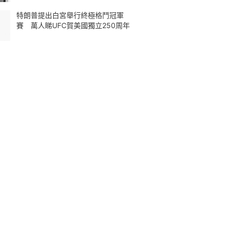
特朗普提出白宮舉行終極格鬥冠軍
賽 萬人睇UFC賀美國獨立250周年