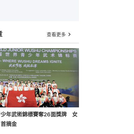
章
查看更多
少年武術錦標賽奪26面獎牌 女
目首摘金