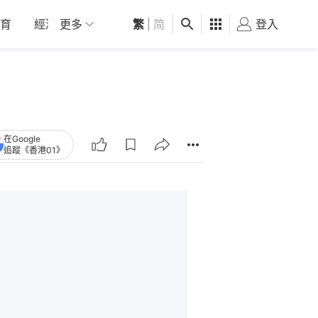
育
經濟
更多
01深圳
繁
觀點
|
简
健康
好食玩飛
登入
女
在Google
追蹤《香港01》