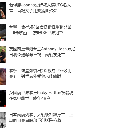
張偉麗Joanna史詩戰入選UFC名人
堂 首場女子比賽獲此殊榮
拳擊｜曹星如3回合技術性擊倒菲國
「眼鏡蛇」 放眼IBF世界冠軍
英國前重量級拳王Anthony Joshua尼
日利亞遇奪命車禍 兩戰友死亡
拳擊︱曹星如復出第2戰成「無效比
賽」 對手意外受傷未能續戰
英國前世界拳王Ricky Hatton被發現
在家中離世 終年46歲
日本兩前列拳手大戰後相繼身亡 上
周同日賽事腦部重創送院搶救