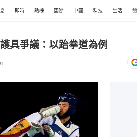
息
即時
熱榜
國際
中國
科技
生活
體
護具爭議：以跆拳道為例
21