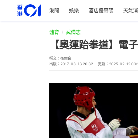
港聞
娛樂
酒店優惠碼
天氣消
體育
武備志
【奧運跆拳道】電子
撰文：
衛爾良
出版：
2017-03-13 20:32
更新：
2025-02-12 00: