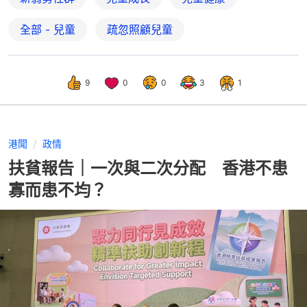
全部 - 兒童
疏忽照顧兒童
9
0
0
3
1
港聞
政情
扶貧報告｜一次與二次分配 香港不患
寡而患不均？