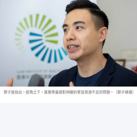
黎子俊指出，疫情之下，基層學童面對明顯的學習資源不足的問題。（鄭子峰攝）