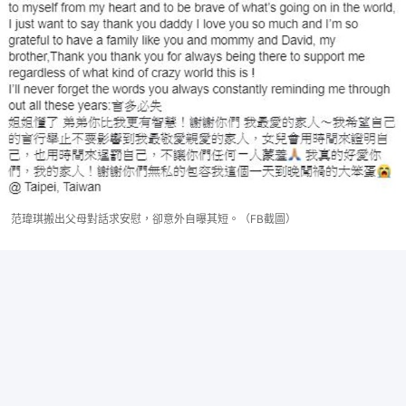
范瑋琪搬出父母對話求安慰，卻意外自曝其短。（FB截圖）