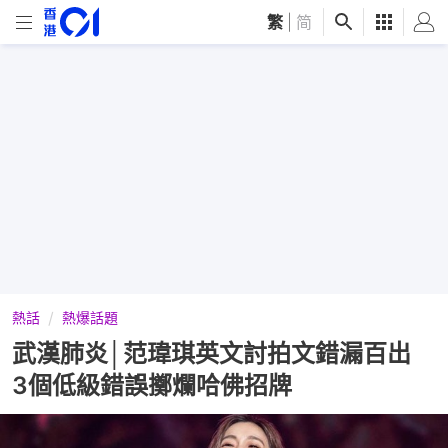
繁
|
简
熱話
熱爆話題
武漢肺炎│范瑋琪英文討拍文錯漏百出
3個低級錯誤擲爛哈佛招牌