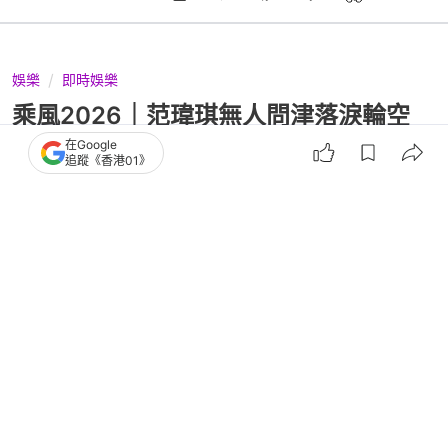
娛樂
即時娛樂
乘風2026｜范瑋琪無人問津落淚輪空
網民揭昔日背刺張韶涵黑歷史
在Google
追蹤《香港01》
撰文：
亞瑟