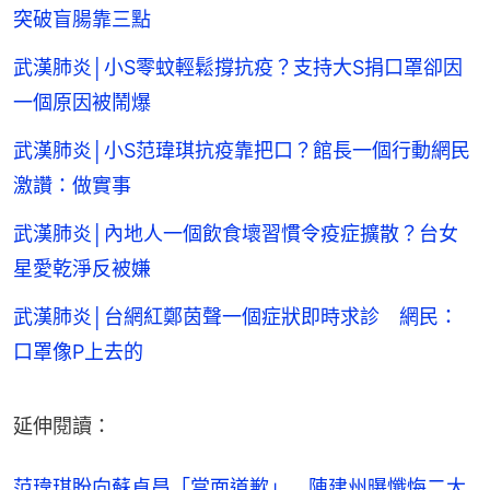
突破盲腸靠三點
武漢肺炎│小S零蚊輕鬆撐抗疫？支持大S捐口罩卻因
一個原因被鬧爆
武漢肺炎│小S范瑋琪抗疫靠把口？館長一個行動網民
激讚：做實事
武漢肺炎│內地人一個飲食壞習慣令疫症擴散？台女
星愛乾淨反被嫌
武漢肺炎│台網紅鄭茵聲一個症狀即時求診 網民：
口罩像P上去的
延伸閱讀：
范瑋琪盼向蘇貞昌「當面道歉」　陳建州曝懺悔二大