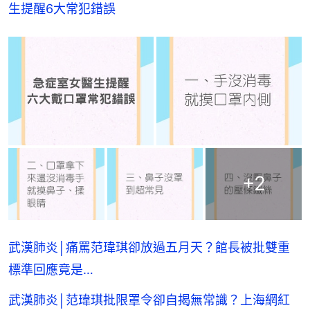
生提醒6大常犯錯誤
+
2
武漢肺炎│痛罵范瑋琪卻放過五月天？館長被批雙重
標準回應竟是…
武漢肺炎│范瑋琪批限罩令卻自揭無常識？上海網紅