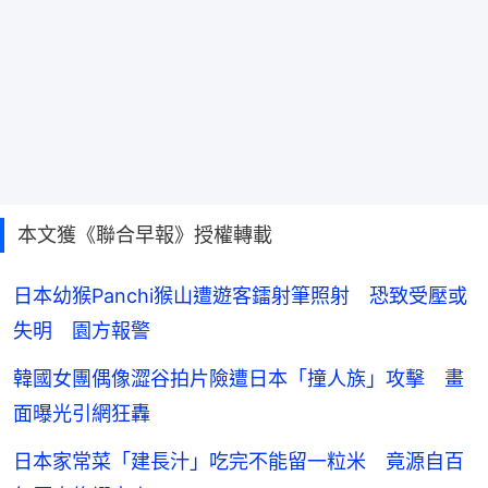
本文獲《聯合早報》授權轉載
日本幼猴Panchi猴山遭遊客鐳射筆照射 恐致受壓或
失明 園方報警
韓國女團偶像澀谷拍片險遭日本「撞人族」攻擊 畫
面曝光引網狂轟
日本家常菜「建長汁」吃完不能留一粒米 竟源自百