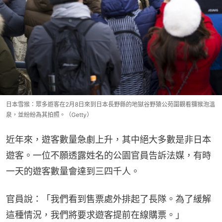
日本雪猴：眾多遊客在2月8日來到日本長野縣的地獄谷野猿公苑圍觀看獼猴泡溫
泉，並紛紛為其拍照。（Getty）
近年來，遊客數量急劇上升，其中絕大多數是非日本
遊客。一位不願透露姓名的公園官員告訴法媒，有時
一天的遊客數量會達到三四千人。
官員說：「我們看到售票處外排起了長隊。為了緩解
這種情況，我們將要求遊客提前在線購票。」