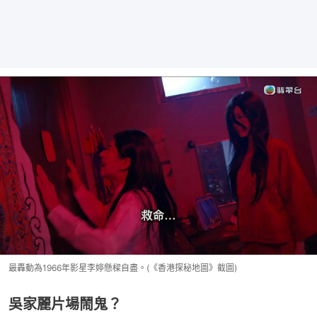
最轟動為1966年影星李婷懸樑自盡。(《香港探秘地圖》截圖)
吳家麗片場鬧鬼？