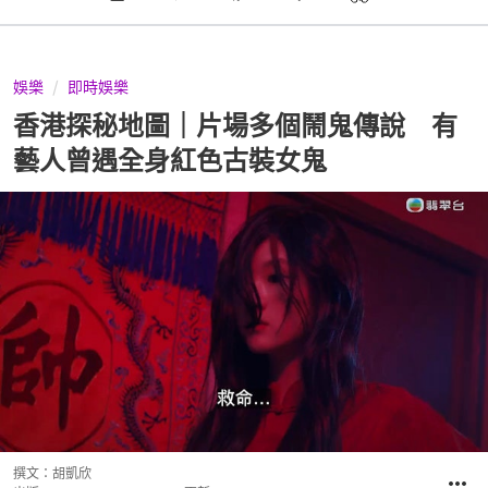
娛樂
即時娛樂
香港探秘地圖｜片場多個鬧鬼傳說 有
藝人曾遇全身紅色古裝女鬼
撰文：
胡凱欣