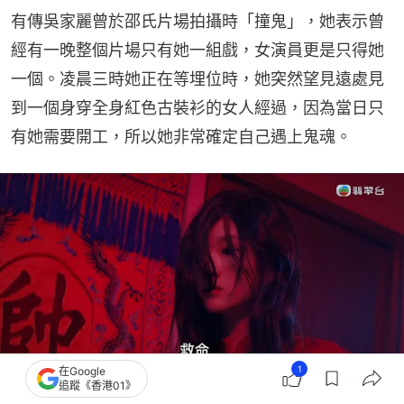
有傳吳家麗曾於邵氏片場拍攝時「撞鬼」，她表示曾
經有一晚整個片場只有她一組戲，女演員更是只得她
一個。凌晨三時她正在等埋位時，她突然望見遠處見
到一個身穿全身紅色古裝衫的女人經過，因為當日只
有她需要開工，所以她非常確定自己遇上鬼魂。
1
在Google
追蹤《香港01》