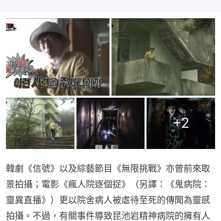
+
2
韓劇《信號》以及綜藝節目《無限挑戰》亦曾前來取
景拍攝；電影《瘋人院逐個捉》（另譯：《鬼病院：
靈異直播》）更以院舍病人被虐待至死的傳聞為靈感
拍攝。不過，有關事件導致昆池岩精神病院的擁有人