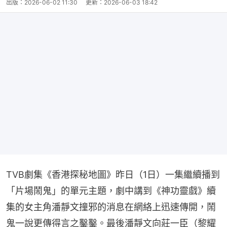
出版：
2026-06-02 11:30
更新：
2026-06-03 18:42
TVB劇集《香港探秘地圖》昨日（1日）一集繼續播到
「片場鬧鬼」的單元主題，劇中講到《神功靈戲》續
集的女主角潘靜文撞邪的消息在網絡上迅速傳開，鬧
鬼一說更傳得言之鑿鑿。最後潘靜文向莊一臣（黎耀