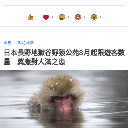
1
0
0
0
0
國際
即時國際
日本長野地獄谷野猿公苑8月起限遊客數
量 冀應對人滿之患