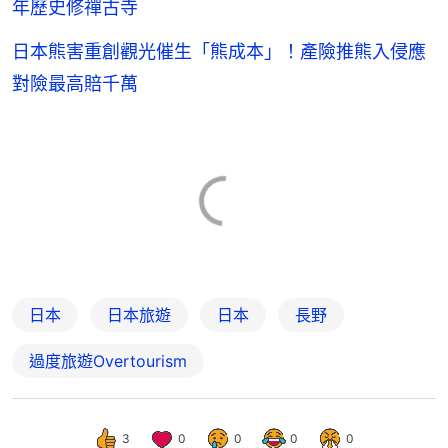
年歷史修禪古寺
日本熊害重創觀光催生「熊成本」！產險推熊入侵應
對險最高賠千萬
日本
日本旅遊
日本
長野
過度旅遊Overtourism
3
0
0
0
0