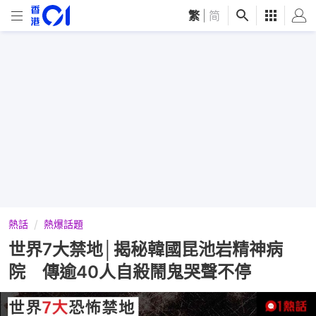
繁
|
简
熱話
熱爆話題
世界7大禁地│揭秘韓國昆池岩精神病
院 傳逾40人自殺鬧鬼哭聲不停