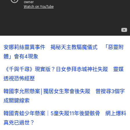
安娜莉絲靈異事件 揭秘天主教驅魔儀式 「惡靈附
體」會有4現象
《千與千尋》現實版？日女參拜赤城神社失蹤 靈媒
透視恐怖經歷
韓國李允熙懸案│獨居女生聚會後失蹤 曾搜尋3個字
成關鍵線索
韓國青蛙少年懸案｜5童失蹤11年後變骸骨 網上爆料
真兇已過世？