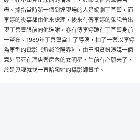
盡。據指當時第一個到達現場的人是編劇丁善璽，而
李婷的後事都由他來處理，後來有傳李婷的鬼魂曾出
現丁善璽眼前向他道謝，亦有傳李婷跪在丁善璽身前
一整夜。1989年丁善璽當上了導演，拍了一套以李婷
為原型的電影《飛越陰陽界》，由王祖賢扮演講一個
意外吊死在酒店套房內的女明星，生前有心願未了，
於是鬼魂就找一直暗戀她的攝影師幫忙。