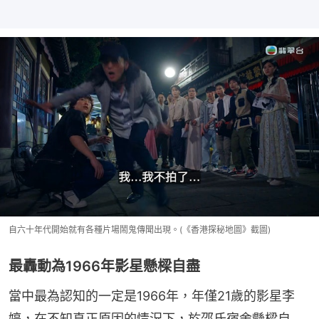
自六十年代開始就有各種片場鬧鬼傳聞出現。(《香港探秘地圖》截圖)
最轟動為1966年影星懸樑自盡
當中最為認知的一定是1966年，年僅21歲的影星李
婷，在不知真正原因的情況下，於邵氏宿舍懸樑自