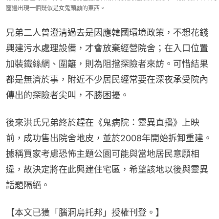
窗邊出現一個疑似是女鬼頭顱的東西。
兄弟二人曾澄清過去是因應韓國環境政策，不想花錢
興建污水處理設備，才會放棄經營院舍；在入口位置
加裝鐵絲網、圍籬，則為阻擋探險者來訪。可惜結果
都是無濟於事，附近不少居民經常要在深夜承受院內
傳出的探險者尖叫，不勝困擾。
後來洪氏兄弟終於趕在《鬼病院：靈異直播》上映
前，成功售出院舍地皮，並於2008年開始拆卸重建。
據稱買家考慮恐怖主題公園可能與當地居民意願相
違，故決定將在此興建住宅區，希望該地以後與靈異
話題隔絕。
【本文已獲「腦洞烏托邦」授權刊登。】