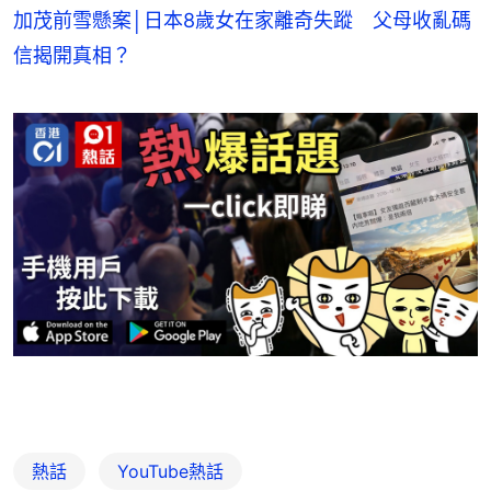
加茂前雪懸案│日本8歲女在家離奇失蹤 父母收亂碼
信揭開真相？
熱話
YouTube熱話