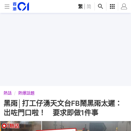
繁
|
简
熱話
熱爆話題
黑雨│打工仔湧天文台FB鬧黑雨太遲：
岀咗門口啦！ 要求即做1件事