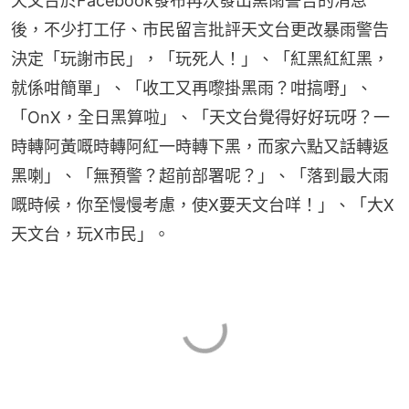
天文台於Facebook發布再次發出黑雨警告的消息
後，不少打工仔、市民留言批評天文台更改暴雨警告
決定「玩謝市民」，「玩死人！」、「紅黑紅紅黑，
就係咁簡單」、「收工又再嚟掛黑雨？咁搞嘢」、
「OnX，全日黑算啦」、「天文台覺得好好玩呀？一
時轉阿黃嘅時轉阿紅一時轉下黑，而家六點又話轉返
黑喇」、「無預警？超前部署呢？」、「落到最大雨
嘅時候，你至慢慢考慮，使X要天文台咩！」、「大X
天文台，玩X市民」。