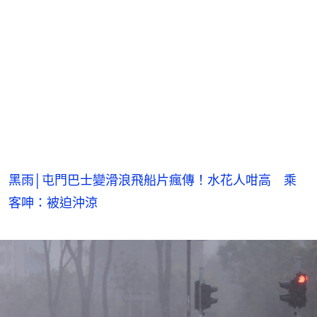
黑雨│屯門巴士變滑浪飛船片瘋傳！水花人咁高 乘
客呻：被迫沖涼