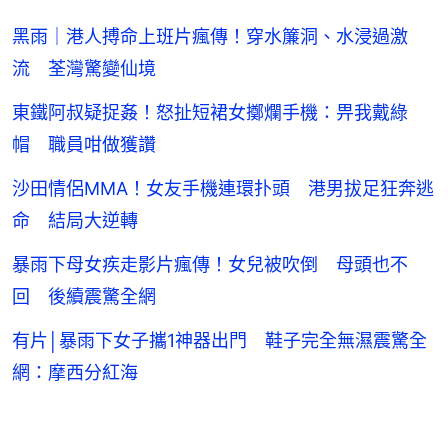
黑雨｜港人搏命上班片瘋傳！穿水簾洞、水浸過激
流 荃灣驚變仙境
東鐵阿叔疑捉姦！怒扯短裙女擲爛手機：畀我戴綠
帽 職員咁做獲讚
沙田情侶MMA！女友手機連環扑頭 港男拔足狂奔逃
命 結局大逆轉
暴雨下母女疾走影片瘋傳！女兒被吹倒 母頭也不
回 後續震驚全網
有片│暴雨下女子攜1神器出門 鞋子完全無濕震驚全
網：摩西分紅海