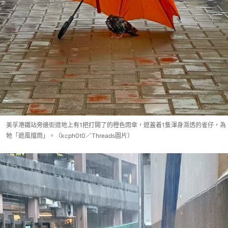
美孚港鐵站旁邊街道地上有1把打開了的橙色雨傘，遮蓋着1隻渾身濕透的雀仔，為
牠「遮風擋雨」。（kcph0t0／Threads圖片）