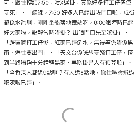
可，跟住轉頭7:50，咁X遲掛，真係好多打工仔俾佢
玩死」、「黐線，7:50 好多人已經出咗門口啦，成街
都係水氹啊，剛剛坐船落地鐵站呀，6:00嗰陣時已經
好大雨啦，點解當時唔掛？ 出晒門口先至嚟掛」、
「跨區嘅打工仔慘，紅雨已經倒水，無得等係唔係黑
雨，焗住要出門」、「天文台係咪想玩殘打工仔，搭
到半路唔夠十分鐘轉黑雨，早啲掛畀人有預算啦」、
「全香港人都返9點啊？有人返8點哋，睇住嚿雲飛過
嚟㗎啦已經」。