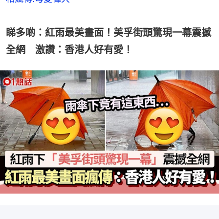
睇多啲：紅雨最美畫面！美孚街頭驚現一幕震撼
全網 激讚：香港人好有愛！