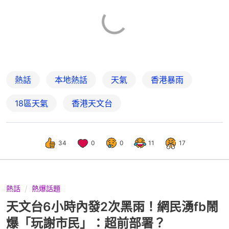
熱話
本地熱話
天氣
香港暴雨
18區天氣
香港天文台
34
0
0
11
17
熱話
熱爆話題
天文台6小時內發2次黑雨！網民湧fb鬧
爆「玩謝市民」：超前部署？