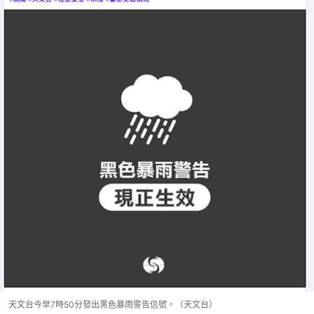
天文台今早7時50分發出黑色暴雨警告信號。（天文台）