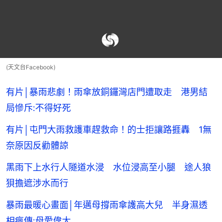
(天文台Facebook)
有片│暴雨悲劇！雨傘放銅鑼灣店門遭取走 港男結
局慘斥:不得好死
有片│屯門大雨救護車趕救命！的士拒讓路捱轟 1無
奈原因反勸體諒
黑雨下上水行人隧道水浸 水位浸高至小腿 途人狼
狽擔遮涉水而行
暴雨最暖心畫面│年邁母撐雨傘護高大兒 半身濕透
相瘋傳:母愛偉大