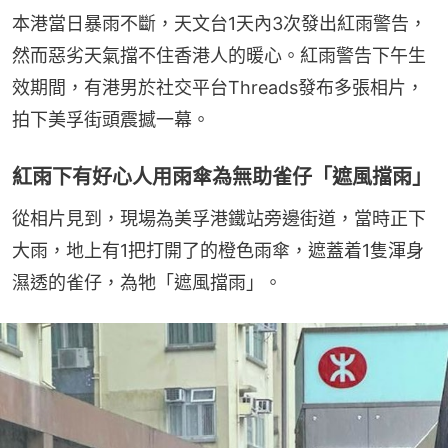
本港當日暴雨不斷，天文台1天內3次發出紅雨警告，
然而惡劣天氣擋不住香港人的暖心。紅雨警告下午生
效期間，有港男於社交平台Threads發布多張相片，
拍下美孚街頭震撼一幕。
紅雨下有好心人用雨傘為無助雀仔「遮風擋雨」
從相片見到，現場為美孚港鐵站旁邊街道，當時正下
大雨，地上有1把打開了的橙色雨傘，遮蓋着1隻渾身
濕透的雀仔，為牠「遮風擋雨」。