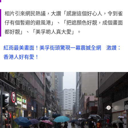
相片引來網民熱議，大讚「感謝這個好心人，令到雀
仔有個暫避的避風港」、「把遮顏色好靚，成個畫面
都好靚」、「美孚啲人真大愛」。
紅雨最美畫面！美孚街頭驚現一幕震撼全網 激讚：
香港人好有愛！