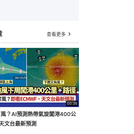
章
查看更多
00:36
風？AI預測熱帶氣旋闖港400公
天文台最新預測