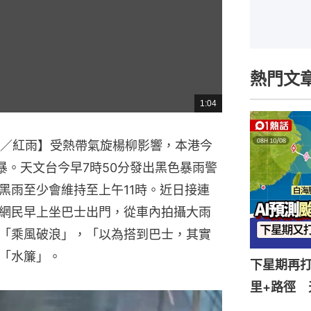
熱門文
1:04
總
共
時
間
雨／紅雨】受熱帶氣旋楊柳影響，本港今
暴。天文台今早7時50分發出黑色暴雨警
黑雨至少會維持至上午11時。近日接連
網民早上坐巴士出門，從車內拍攝大雨
「乘風破浪」，「以為搭到巴士，其實
「水簾」。
下星期再打
里+路徑 