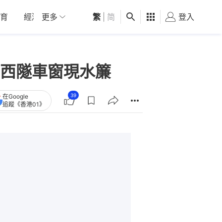
育
經濟
更多
01深圳
繁
觀點
|
简
健康
好食玩飛
登入
女
西隧車窗現水簾
39
在Google
追蹤《香港01》