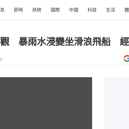
息
即時
熱榜
國際
中國
科技
生活
體
觀 暴雨水浸變坐滑浪飛船 經
22