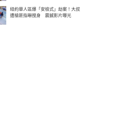
紐約華人區爆「安檢式」劫案！大叔
遭槍匪指嚇搜身 震撼影片曝光