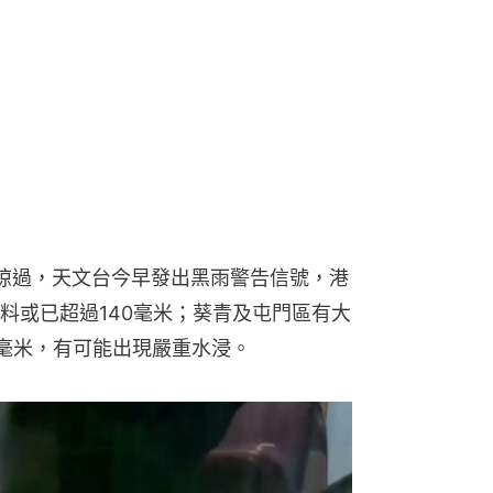
北掠過，天文台今早發出黑雨警告信號，港
料或已超過140毫米；葵青及屯門區有大
0毫米，有可能出現嚴重水浸。