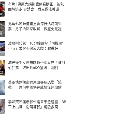
有片│惠康大媽拖篋偷竊斷正！被包
圍想逃走:是誤會 職員做法獲讚
:01
北角七姊妹道驚見香港日佔時期軍
票 男子拾回家收藏：做歷史見證
凌晨叫代駕 10分鐘路程「司機開1
小時」乘客不怒反大讚：做得好
城巴後生女韌帶斷裂坐關愛座！被阿
伯狂罵 取出1物KO獲讚：聰明
:25
美軍快速猛禽遇東風導彈恐變「燒
雞」 為何中國快速威龍無這弱點
孕婦突陣痛赤腳坐電單車急送醫 BB
車上出世「滑落褲腳」驚險救回