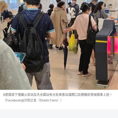
8號風球下港鐵火炭站及天水圍站有大批乘客站滿閘口及閘機前等候開車上班。
（Facebook@沙田之友（Shatin Fans））