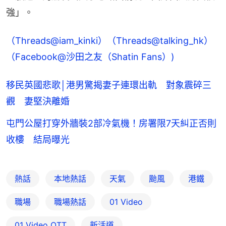
強」。
（Threads@iam_kinki）
（Threads@talking_hk）
（Facebook@沙田之友（Shatin Fans）)
移民英國悲歌│港男驚揭妻子連環出軌 對象震碎三
觀 妻堅決離婚
屯門公屋打穿外牆裝2部冷氣機！房署限7天糾正否則
收樓 結局曝光
熱話
本地熱話
天氣
颱風
港鐵
職場
職場熱話
01 Video
01‌ ‌Video‌ ‌OTT
新活道