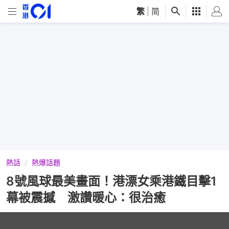
繁
|
简
熱話
熱爆話題
8號風球最美畫面！港漂女乘港鐵目擊1
幕被震撼 激讚暖心：很治癒