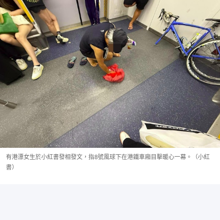
有港漂女生於小紅書發相發文，指8號風球下在港鐵車廂目擊暖心一幕。（小紅
書）