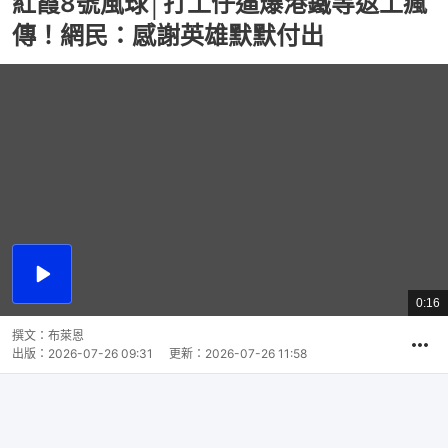
紅霞8號風球│打工仔逼爆港鐵等返工瘋
傳！網民：感謝英雄默默付出
播
放
0:16
總
影
共
片
時
撰文：
布萊恩
間
出版：
2026-07-26 09:31
更新：
2026-07-26 11:58