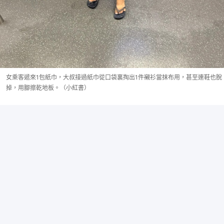
女乘客遞來1包紙巾，大叔接過紙巾從口袋裏掏出1件襯衫當抹布用，甚至連鞋也脫
掉，用腳擦乾地板。（小紅書）