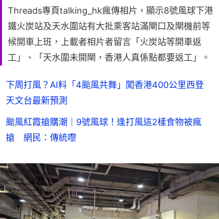
Threads專頁talking_hk瘋傳相片，顯示8號風球下港
鐵火炭站及天水圍站有大批乘客站滿閘口及閘機前等
候開車上班，上載者相片者留言「火炭站等開車返
工」、「天水圍未開閘，香港人真係點都要返工」。
下周打風？AI料「4颱風共舞」闖香港400公里西登
天文台最新預測
颱風紅霞搶購潮｜9號風球！逢打風這2樣食物被瘋
搶 網民：傳統嚟