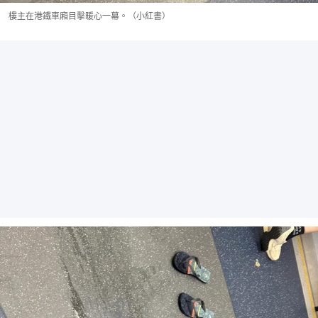
樓主在港鐵車廂目擊暖心一幕。（小紅書）