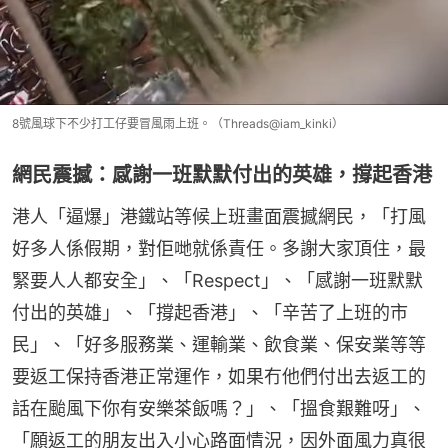
8號風球下不少打工仔要冒風雨上班。（Threads@iam_kinki）
網民震撼：感謝一班默默付出的英雄，撐起香港
港人「逼爆」港鐵站等候上班畫面震撼網民，「打風
好多人係假期，對佢哋就係責任。多謝大家頂住，最
緊要人人都安全」、「Respect」、「感謝一班默默
付出的英雄」、「撐起香港」、「辛苦了上班的市
民」、「好多服務業、運輸業、飲食業、保安業等等
要返工保持香港正常運作，如果冇他們付出去返工的
話在颱風下你有安樂茶飯嗎？」、「搵食艱難呀」、
「願返工的朋友出入小心路面情況，因外面風力真很