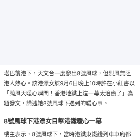
塔巴襲港下，天文台一度發出8號風球，但烈風無阻
港人熱心。該港漂女於9月6日晚上10時許在小紅書以
「颱風天暖心瞬間！香港地鐵上這一幕太治癒了」為
題發文，講述她8號風球下遇到的暖心事。
8號風球下港漂女目擊港鐵暖心一幕
樓主表示，8號風球下，當時港鐵東鐵綫列車車廂都