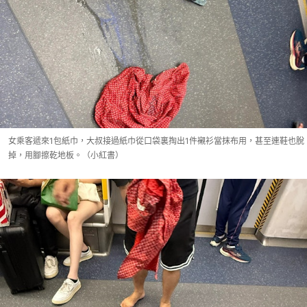
女乘客遞來1包紙巾，大叔接過紙巾從口袋裏掏出1件襯衫當抹布用，甚至連鞋也脫
掉，用腳擦乾地板。（小紅書）