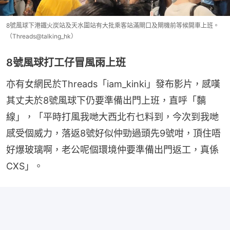
8號風球下港鐵火炭站及天水圍站有大批乘客站滿閘口及閘機前等候開車上班。
（Threads@talking_hk）
8號風球打工仔冒風雨上班
亦有女網民於Threads「iam_kinki」發布影片，感嘆
其丈夫於8號風球下仍要準備出門上班，直呼「黐
線」，「平時打風我哋大西北冇乜料到，今次到我哋
感受個威力，落返8號好似仲勁過頭先9號咁，頂住唔
好爆玻璃啊，老公呢個環境仲要準備出門返工，真係
CXS」。