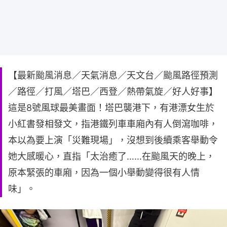
【最新颱風消息／天氣消息／天文台／颱風路徑預測
／路徑／打風／塔巴／西登／熱帶氣旋／好人好事】
這是8號風球最美畫面！塔巴襲港下，有港漂女生於
小紅書發相發文，指港鐵列車車廂內有人倒瀉咖啡，
本以為要上演「災難現場」，沒想到後續乘客舉動令
她大感暖心，直指「太治癒了……在颱風天的晚上，
原本緊張的車廂，因為一個小舉動變得很有人情
味」。