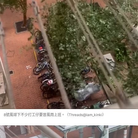
8號風球下不少打工仔要冒風雨上班。（Threads@iam_kinki）