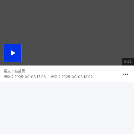
播
放
0:59
總
影
共
片
時
撰文：
布萊恩
間
出版：
2025-09-08 17:06
更新：
2025-09-08 18:02