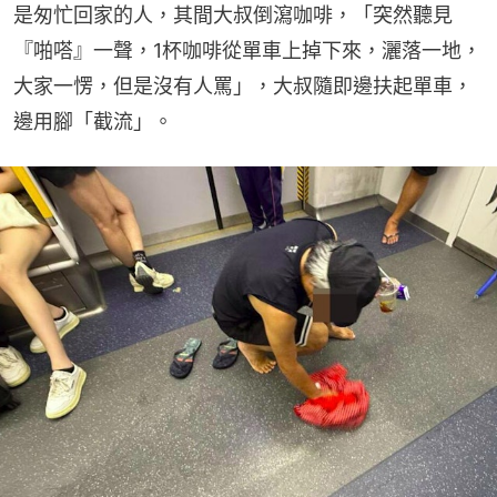
是匆忙回家的人，其間大叔倒瀉咖啡，「突然聽見
『啪嗒』一聲，1杯咖啡從單車上掉下來，灑落一地，
大家一愣，但是沒有人罵」，大叔隨即邊扶起單車，
邊用腳「截流」。