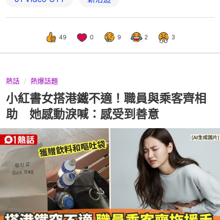
49
0
9
2
3
熱話
熱爆話題
小紅書女搭港鐵不適！職員與乘客齊相
助 她感動淚喊：感受到善意