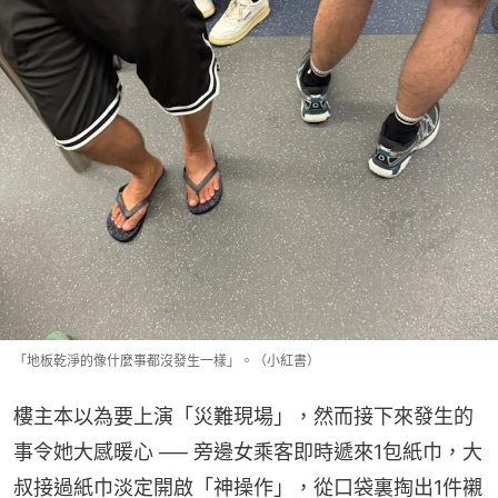
「地板乾淨的像什麼事都沒發生一樣」。（小紅書）
樓主本以為要上演「災難現場」，然而接下來發生的
事令她大感暖心 ── 旁邊女乘客即時遞來1包紙巾，大
叔接過紙巾淡定開啟「神操作」，從口袋裏掏出1件襯