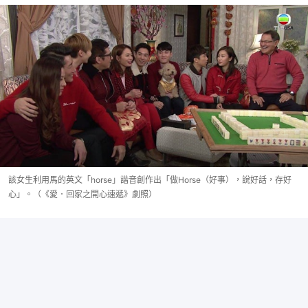
該女生利用馬的英文「horse」諧音創作出「做Horse（好事），說好話，存好
心」。（《愛．回家之開心速遞》劇照）