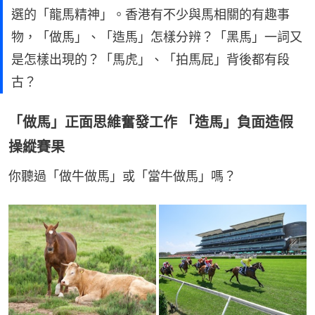
選的「龍馬精神」。香港有不少與馬相關的有趣事
物，「做馬」、「造馬」怎樣分辨？「黑馬」一詞又
是怎樣出現的？「馬虎」、「拍馬屁」背後都有段
古？
「做馬」正面思維奮發工作 「造馬」負面造假
操縱賽果
你聽過「做牛做馬」或「當牛做馬」嗎？