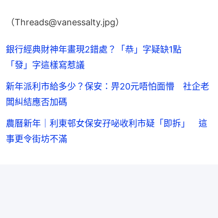
（Threads@vanessalty.jpg）
銀行經典財神年畫現2錯處？「恭」字疑缺1點
「發」字這樣寫惹議
新年派利市給多少？保安：畀20元唔怕面懵 社企老
闆糾結應否加碼
農曆新年｜利東邨女保安孖咇收利市疑「即拆」 這
事更令街坊不滿