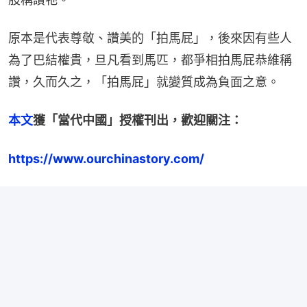
原本是代表尊敬、讚美的「拍馬屁」，後來因有些人
為了巴結權貴，旦凡看到馬匹，都爭相拍馬屁恭維稱
讚，久而久之，「拍馬屁」就變質成為負面之意。
本文
獲「當代中國」授權刊出，歡迎關注：
https://www.ourchinastory.com/