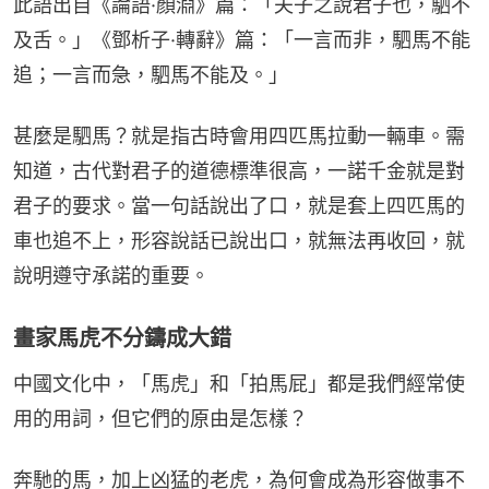
此語出自《論語·顏淵》篇：「夫子之說君子也，駟不
及舌。」《鄧析子·轉辭》篇：「一言而非，駟馬不能
追；一言而急，駟馬不能及。」
甚麼是駟馬？就是指古時會用四匹馬拉動一輛車。需
知道，古代對君子的道德標準很高，一諾千金就是對
君子的要求。當一句話說出了口，就是套上四匹馬的
車也追不上，形容說話已說出口，就無法再收回，就
說明遵守承諾的重要。
畫家馬虎不分鑄成大錯
中國文化中，「馬虎」和「拍馬屁」都是我們經常使
用的用詞，但它們的原由是怎樣？
奔馳的馬，加上凶猛的老虎，為何會成為形容做事不