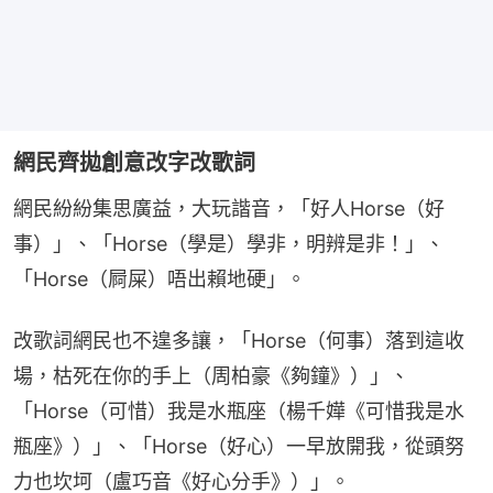
網民齊拋創意改字改歌詞
網民紛紛集思廣益，大玩諧音，「好人Horse（好
事）」、「Horse（學是）學非，明辨是非！」、
「Horse（屙屎）唔出賴地硬」。
改歌詞網民也不遑多讓，「Horse（何事）落到這收
場，枯死在你的手上（周柏豪《夠鐘》）」、
「Horse（可惜）我是水瓶座（楊千嬅《可惜我是水
瓶座》）」、「Horse（好心）一早放開我，從頭努
力也坎坷（盧巧音《好心分手》）」。