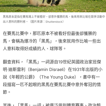
黑馬原本是指在賽馬場上不被看好，卻意外獲勝的馬，後來用來比喻在競爭活動中
出人意料的勝利者。（圖片來源：Shutterstock）
在賽馬比賽中，那匹原本不被看好但最後卻獲勝的
馬，會稱為爆冷的「黑馬」，後來就用作比喻一些出
人意料取得好成績的人、球隊等。
翻查資料，「黑馬」一詞源自19世紀英國政治家班傑
明‧迪斯雷利（Benjamin Disraeli）在1931年出版的小
說《年輕的公爵》（The Young Duke），書中有一
段描寫一匹不起眼的黑馬在賽馬比賽中意外奪冠的情
節。
其後，「黑馬」一詞，被廣泛用到體育賽事、政治競