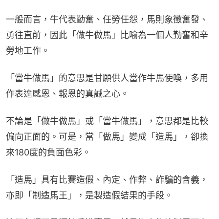
一般而言，牛代表勤奮、任勞任怨，馬則象徵奮發、
勇往直前，因此「做牛做馬」比喻為一個人勤奮和辛
勞地工作。
「當牛做馬」的意思是甘願供人當作牛馬使喚，多用
作表達感恩、報恩的真誠之心。
不論是「做牛做馬」或「當牛做馬」，意思都是比較
偏向正面的。可是，當「做馬」變成「造馬」，卻換
來180度的負面色彩。
「造馬」具有比賽造假、內定、作弊、詐騙的含義，
亦即「制造馬王」，是製造假結果的手段。