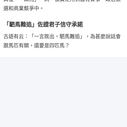
選和商業競爭中。
「駟馬難追」佐證君子信守承諾
古語有云：「一言既出，駟馬難追」，為甚麼說話會
跟馬匹有關，還要是四匹馬？