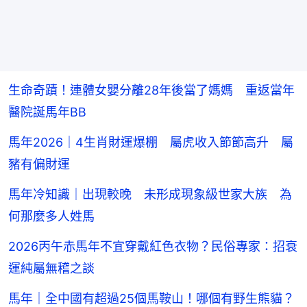
生命奇蹟！連體女嬰分離28年後當了媽媽 重返當年
醫院誕馬年BB
馬年2026｜4生肖財運爆棚 屬虎收入節節高升 屬
豬有偏財運
馬年冷知識｜出現較晚 未形成現象級世家大族 為
何那麼多人姓馬
2026丙午赤馬年不宜穿戴紅色衣物？民俗專家：招衰
運純屬無稽之談
馬年｜全中國有超過25個馬鞍山！哪個有野生熊貓？