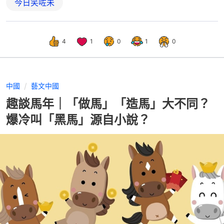
今日笑咗未
4
1
0
1
0
中國
藝文中國
趣談馬年｜「做馬」「造馬」大不同？
爆冷叫「黑馬」源自小說？