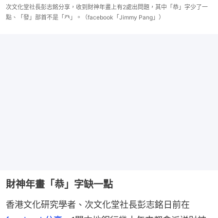
次文化堂社長彭志銘分享，收到財神年畫上有2處出問題，其中「恭」字少了一
點、「發」部首不是「癶」。（facebook「Jimmy Pang」）
財神年畫「恭」字缺一點
香港文化研究學者、次文化堂社長彭志銘日前在