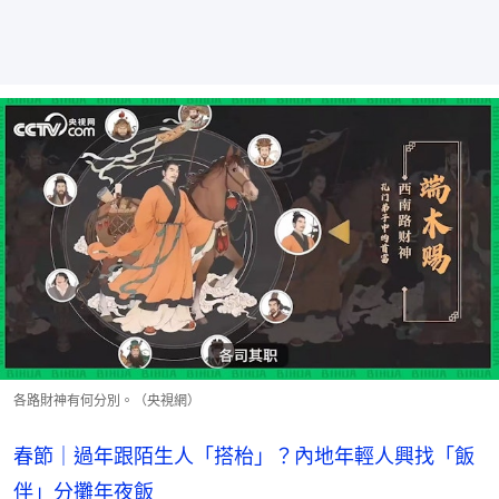
各路財神有何分別。（央視網）
春節｜過年跟陌生人「搭枱」？內地年輕人興找「飯
伴」分攤年夜飯