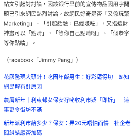
帖文引起討討論，因該銀行早前的宣傳物品因用字問
題已引來網民熱烈討論，故網民好奇是否「又係玩緊
Marketing」、「引起話題，已經賺咗」，又指這財
神畫可以「點睛」，「等你自己點睛呀」、「個恭字
等你點睛」。
（facebook「Jimmy Pang」）
花膠驚現大頭針！吃團年飯男生：好彩𦧲得切 熟知
網民解有針原因
農曆新年｜利東邨女保安孖咇收利市疑「即拆」 這
事更令街坊不滿
新年派利市給多少？保安：畀20元唔怕面懵 社企老
闆糾結應否加碼