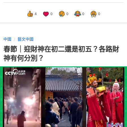
4
0
0
0
0
中國
藝文中國
春節｜迎財神在初二還是初五？各路財
神有何分別？