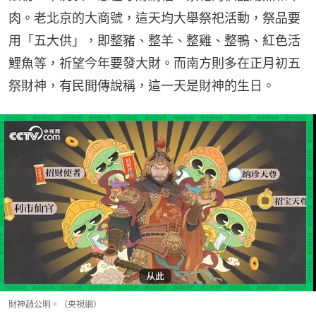
肉。老北京的大商號，這天均大舉祭祀活動，祭品要
用「五大供」，即整豬、整羊、整雞、整鴨、紅色活
鯉魚等，祈望今年要發大財。而南方則多在正月初五
祭財神，有民間傳說稱，這一天是財神的生日。
財神趙公明。（央視網）