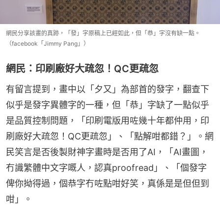
網民分享該畫的真跡，「發」字原稿上已經如此，但「恭」字沒有缺一點。
（facebook「Jimmy Pang」）
網民：印刷廠好大疏忽！QC更疏忽
有留言提到，畫中以「夕又」為部首的發字，翻查下
似乎是發字異體字的一種，但「恭」字缺了一點似乎
是品質控制問題，「印刷電版用咗幾十年都仲用，印
刷廠好大疏忽！QC更疏忽」、「點解咁都錯？」。網
民笑言是否後製財神字畫時是否用了AI，「AI畫圖，
冇識繁體中文字嘅人，認真proofread」、「個發字
俾你拗得過，個恭字冇咗點咁好笑，真係是是但但到
咁」。