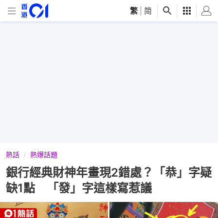
繁
|
简
熱話
熱爆話題
銀行經典財神年畫現2錯處？「恭」字疑
缺1點 「發」字這樣寫惹議