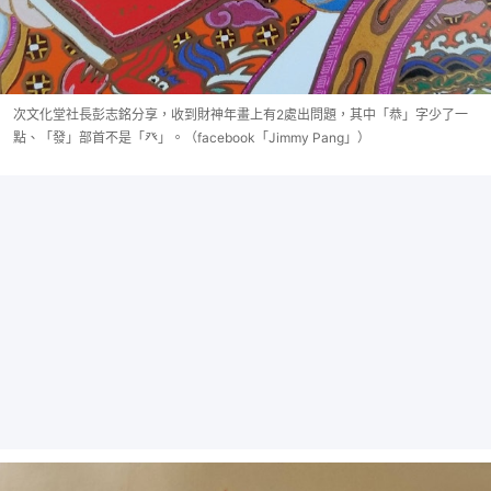
次文化堂社長彭志銘分享，收到財神年畫上有2處出問題，其中「恭」字少了一
點、「發」部首不是「癶」。（facebook「Jimmy Pang」）