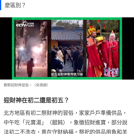
麼區別？
春節迎財神習俗。（央視網）
迎財神在初二還是初五？
北方地區有初二祭財神的習俗，家家戶戶準備供品，
中午吃「元寶湯」（餛飩），象徵招財進寶，部分說
法初二不洗衣，意在守財納福。祭祀的供品用魚和羊