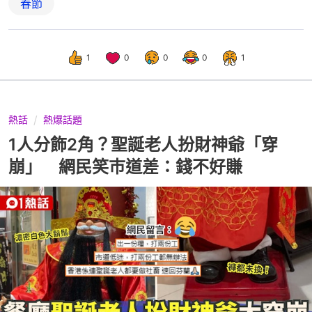
春節
1
0
0
0
1
熱話
熱爆話題
1人分飾2角？聖誕老人扮財神爺「穿
崩」 網民笑巿道差：錢不好賺