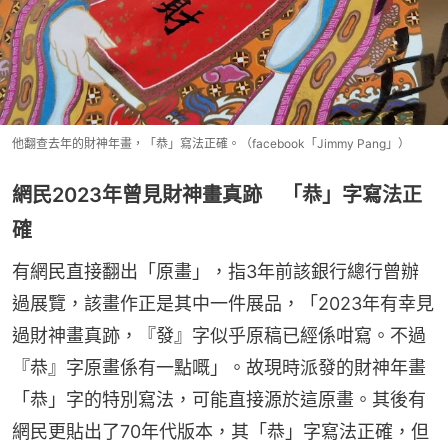
他翻查去年的財神年畫，「恭」寫法正確。（facebook「Jimmy Pang」）
網民2023年曾見財神畫真跡 「恭」字寫法正
確
有網民直接翻出「原畫」，指3年前該銀行總行曾辦
過展覽，該畫作正是其中一件展品，「2023年有幸見
過財神畫真跡，『發』字似乎原稿已經係咁寫。不過
『恭』字原畫係有一點嘅」。故現時派發的財神年畫
「恭」字的特別寫法，可能直接源於這原畫。其後有
網民更貼出了70年代版本，其「恭」字寫法正確，但