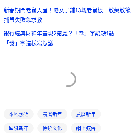
新春期間老鼠入屋！港女子鋪13塊老鼠板 放藥放籠
捕鼠失敗急求教
銀行經典財神年畫現2錯處？「恭」字疑缺1點
「發」字這樣寫惹議
本地熱話
農曆新年
農曆新年
聖誕新年
傳統文化
網上瘋傳