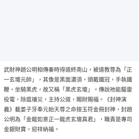
武財神趙公明相傳秦時得道終南山，被道教尊為「正
一玄壇元帥」，其像是黑面濃須，頭戴鐵冠，手執鐵
鞭，坐騎黑虎，故又稱「黑虎玄壇」。傳說祂能驅雷
役電，除瘟禳災，主持公道，賜財賜福。《封神演
義》載姜子牙奉元始天尊之命按玉符金冊封神，封趙
公明為「金龍如意正一龍虎玄壇真君」，職責是專司
金銀財寶，迎祥納福。