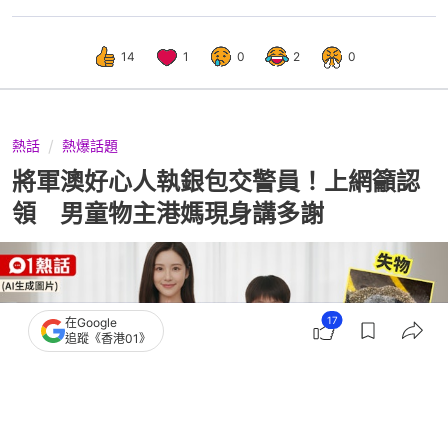
14
1
0
2
0
熱話
熱爆話題
將軍澳好心人執銀包交警員！上網籲認
領 男童物主港媽現身講多謝
17
在Google
追蹤《香港01》