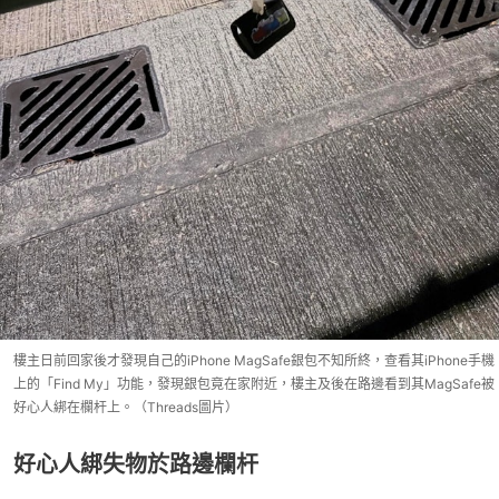
樓主日前回家後才發現自己的iPhone MagSafe銀包不知所終，查看其iPhone手機
上的「Find My」功能，發現銀包竟在家附近，樓主及後在路邊看到其MagSafe被
好心人綁在欄杆上。（Threads圖片）
好心人綁失物於路邊欄杆