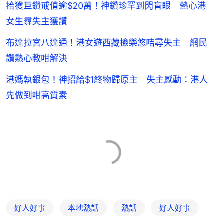
拾獲巨鑽戒值逾$20萬！神鑽珍罕到閃盲眼 熱心港
女生尋失主獲讚
布達拉宮八達通！港女遊西藏撿樂悠咭尋失主 網民
讚熱心教咁解決
港媽執銀包！神招給$1終物歸原主 失主感動：港人
先做到咁高質素
好人好事
本地熱話
熱話
好人好事