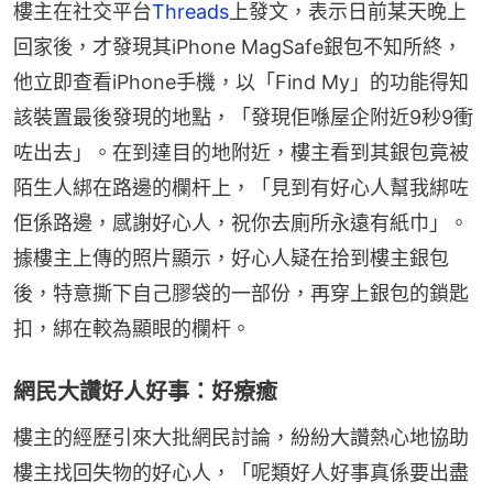
樓主在社交平台
Threads
上發文，表示日前某天晚上
回家後，才發現其iPhone MagSafe銀包不知所終，
他立即查看iPhone手機，以「Find My」的功能得知
該裝置最後發現的地點，「發現佢喺屋企附近9秒9衝
咗出去」。在到達目的地附近，樓主看到其銀包竟被
陌生人綁在路邊的欄杆上，「見到有好心人幫我綁咗
佢係路邊，感謝好心人，祝你去廁所永遠有紙巾」。
據樓主上傳的照片顯示，好心人疑在拾到樓主銀包
後，特意撕下自己膠袋的一部份，再穿上銀包的鎖匙
扣，綁在較為顯眼的欄杆。
網民大讚好人好事：好療癒
樓主的經歷引來大批網民討論，紛紛大讚熱心地協助
樓主找回失物的好心人，「呢類好人好事真係要出盡