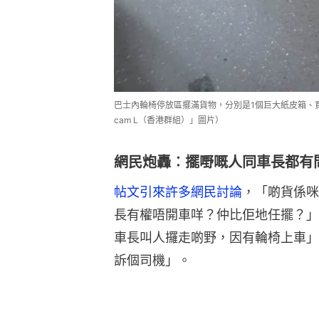
巴士內輪椅停放區擺滿貨物，分別是1個巨大紙皮箱、買
cam L（香港群組）」圖片）
網民炮轟︰擺嘢嘅人同車長都有
帖文引來許多網民討論
，「啲貨係咪
長有權唔開車咩？仲比佢地任擺？」
車長叫人攞走啲野，因有輪椅上車」
訴個司機」。