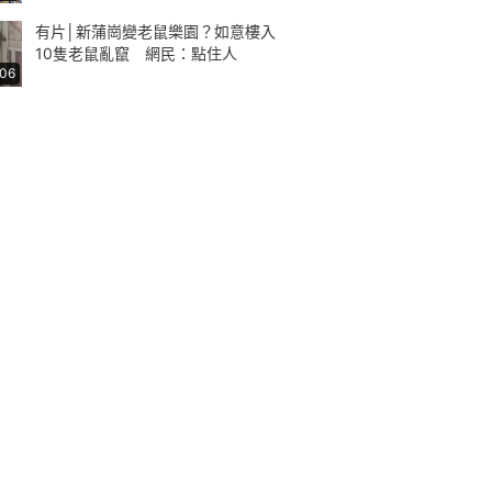
有片│新蒲崗變老鼠樂園？如意樓入
10隻老鼠亂竄 網民：點住人
:06