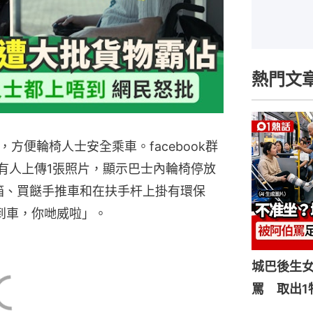
熱門文
方便輪椅人士安全乘車。facebook群
日有人上傳1張照片，顯示巴士內輪椅停放
箱、買餸手推車和在扶手杆上掛有環保
到車，你哋威啦」。
城巴後生
罵 取出1