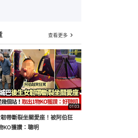
章
查看更多
01:03
女韌帶斷裂坐關愛座！被阿伯狂
物KO獲讚：聰明