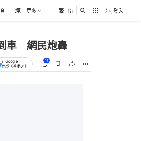
育
經濟
更多
01深圳
繁
觀點
|
简
健康
好食玩飛
登入
女
到車 網民炮轟
11
在Google
追蹤《香港01》