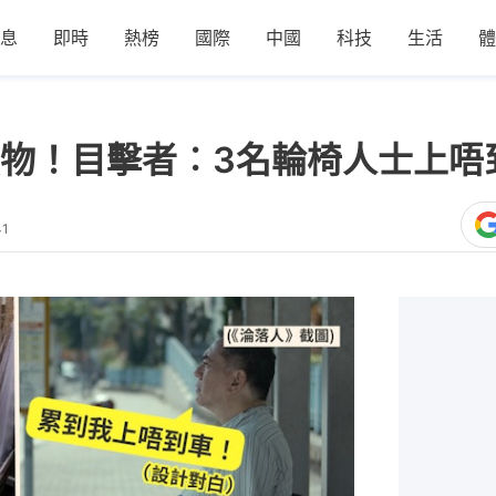
息
即時
熱榜
國際
中國
科技
生活
體
物！目擊者︰3名輪椅人士上唔
41