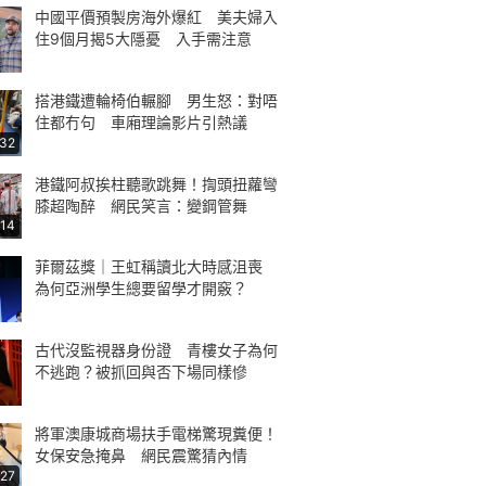
中國平價預製房海外爆紅 美夫婦入
住9個月揭5大隱憂 入手需注意
搭港鐵遭輪椅伯輾腳 男生怒：對唔
住都冇句 車廂理論影片引熱議
:32
港鐵阿叔挨柱聽歌跳舞！揈頭扭蘿彎
膝超陶醉 網民笑言：變鋼管舞
:14
菲爾茲獎｜王虹稱讀北大時感沮喪
為何亞洲學生總要留學才開竅？
古代沒監視器身份證 青樓女子為何
不逃跑？被抓回與否下場同樣慘
將軍澳康城商場扶手電梯驚現糞便！
女保安急掩鼻 網民震驚猜內情
:27