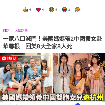
6
0
9
2
1
熱話
人氣話題
一家八口滅門！美國媽媽帶2中國養女赴
華尋根 回美8天全家8人死