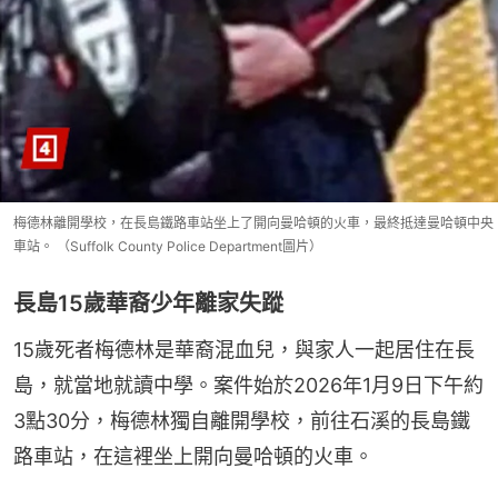
梅德林離開學校，在長島鐵路車站坐上了開向曼哈頓的火車，最終抵達曼哈頓中央
車站。 （Suffolk County Police Department圖片）
長島15歲華裔少年離家失蹤
15歲死者梅德林是華裔混血兒，與家人一起居住在長
島，就當地就讀中學。案件始於2026年1月9日下午約
3點30分，梅德林獨自離開學校，前往石溪的長島鐵
路車站，在這裡坐上開向曼哈頓的火車。