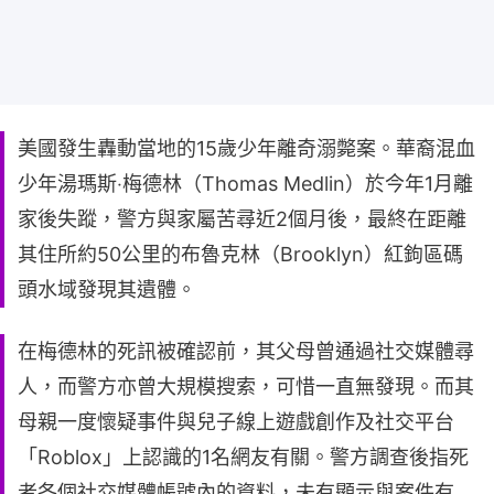
美國發生轟動當地的15歲少年離奇溺斃案。華裔混血
少年湯瑪斯‧梅德林（Thomas Medlin）於今年1月離
家後失蹤，警方與家屬苦尋近2個月後，最終在距離
其住所約50公里的布魯克林（Brooklyn）紅鉤區碼
頭水域發現其遺體。
在梅德林的死訊被確認前，其父母曾通過社交媒體尋
人，而警方亦曾大規模搜索，可惜一直無發現。而其
母親一度懷疑事件與兒子線上遊戲創作及社交平台
「Roblox」上認識的1名網友有關。警方調查後指死
者各個社交媒體帳號內的資料，未有顯示與案件有