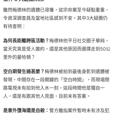
雖然梅德林的遺體已尋獲，這宗命案至今疑點重重，
令資深調查員及當地社區感到不安。其中3大疑團仍
有待查明：
為何長距離跨區活動？
梅德林他平日社交圈子單純，
當天究竟是受人邀約，還是其他原因而選擇走到50公
里外的曼哈頓？
空白期發生過甚麼？
梅德林被拍到最後身影到遺體被
發現，中間存在一段關鍵的「空白時間」，而現場閉
路電視未有拍到他入水一刻，這段時間他是獨自一
人，還是有跟其他人見面，目前未有答案。
是意外墮海還是自殺：
警方雖指案件暫時未有涉及犯