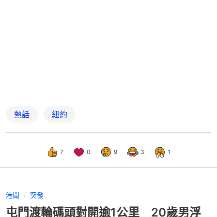
熱話
紐約
7
0
9
3
1
港聞
突發
屯門渡輪碼頭對開逾1公里 20歲男浮