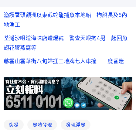
漁護署頭顱洲以東截蛇籠捕魚本地船 拘船長及5內
地漁工
荃灣沙咀道海味店遭爆竊 警查天眼拘4男 起回魚
翅花膠燕窩等
慈雲山雲華街八旬婦捱三地牌七人車撞 一度昏迷
突發
屍體發現
發現浮屍