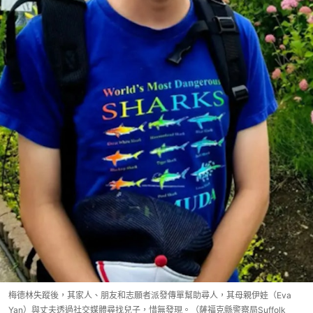
梅德林失蹤後，其家人、朋友和志願者派發傳單幫助尋人，其母親伊娃（Eva
Yan）與丈夫透過社交媒體尋找兒子，惜無發現。（薩福克縣警察局Suffolk