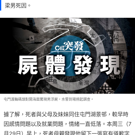
梁男死因。
屯門渡輪碼頭對開海面驚現男浮屍，水警到場撈起調查。
據了解，死者與父母及妹妹同住屯門湖景邨，較早時
因感情問題以及就業問題，情緒一直低落。本周三（7
月29日）早上，死者母親發現他留下一張寫有道歉字