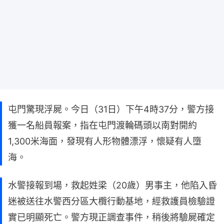
屯門驚現浮屍。今日（31日）下午4時37分，警方接
獲一名船員報案，指在屯門渡輪碼頭以南對開約
1,300米海面，發現有人形物體漂浮，懷疑有人墮
海。
水警接報到場，救起姓梁（20歲）男事主，他陷入昏
迷被送往水警西分區大欖行動基地，經救護員檢驗證
實已明顯死亡。警方現正調查事件，稍後將驗屍確定