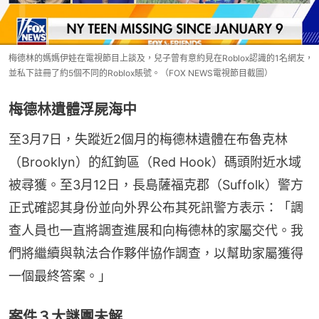
梅德林的媽媽伊娃在電視節目上談及，兒子曾有意約見在Roblox認識的1名網友，
並私下註冊了約5個不同的Roblox賬號。（FOX NEWS電視節目截圖）
梅德林遺體浮屍海中
至3月7日，失蹤近2個月的梅德林遺體在布魯克林
（Brooklyn）的紅鉤區（Red Hook）碼頭附近水域
被尋獲。至3月12日，長島薩福克郡（Suffolk）警方
正式確認其身份並向外界公布其死訊警方表示：「調
查人員也一直將調查進展和向梅德林的家屬交代。我
們將繼續與執法合作夥伴協作調查，以幫助家屬獲得
一個最終答案。」
案件３大謎團未解