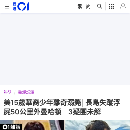
繁
|
简
熱話
熱爆話題
美15歲華裔少年離奇溺斃│長島失蹤浮
屍50公里外曼哈頓 3疑團未解