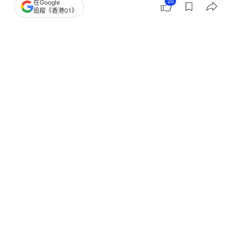
20
在Google
追蹤《香港01》
撰文：
安琪拉
出版：
2026-07-31 23:11
更新：
2026-08-01 00:13
美國密歇根州（Michigan）日前發生8死倫常命案，
死者包括2名中國女孩！案中39歲女死者早前帶同從