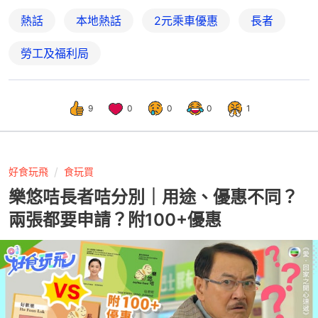
熱話
本地熱話
2元乘車優惠
長者
勞工及福利局
9
0
0
0
1
好食玩飛
食玩買
樂悠咭長者咭分別｜用途、優惠不同？
兩張都要申請？附100+優惠