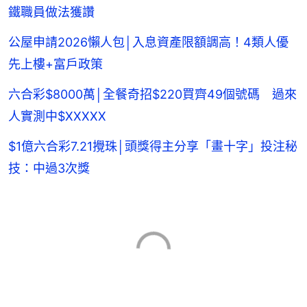
鐵職員做法獲讚
公屋申請2026懶人包│入息資產限額調高！4類人優
先上樓+富戶政策
六合彩$8000萬│全餐奇招$220買齊49個號碼 過來
人實測中$XXXXX
$1億六合彩7.21攪珠│頭獎得主分享「畫十字」投注秘
技：中過3次獎