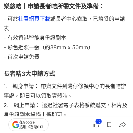
樂悠咭｜申請長者咭所需文件及準備：
- 可於
社署網頁下載
或長者中心索取，已填妥的申請
表
- 有效香港智能身份證副本
- 彩色近照一張（約38mm x 50mm）
- 首次申請免費
長者咭3大申請方式
1.　親身申請： 帶齊文件到灣仔修頓中心的長者咭辦
事處，即日可以領取實體咭。
2.　網上申請： 透過社署電子表格系統遞交，相片及
身份證副本掃描上傳即可。
10
在Google
3.　郵寄申請： 寄往長者咭辦事處，約7個工作天內
追蹤《香港01》