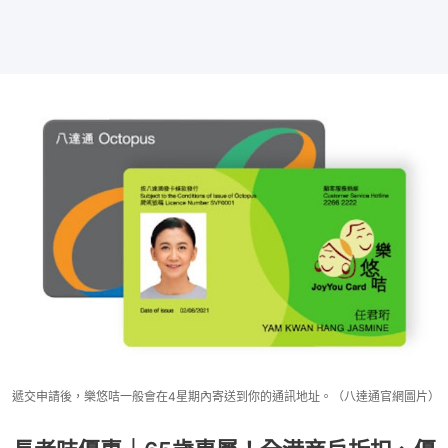
遞交申請後，樂悠咭一般會在4星期內寄送到你的通訊地址。（八達通官網圖片）