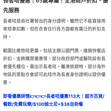
長者咭優惠｜65歲專屬！全港商戶折扣、優
先服務
長者咭是由社署發出的身分證明。雖然它不能直接用
來搭車扣數，但在衣食住行各方面都有廣泛的折扣支
持。
範圍比樂悠咭更廣，包括主題公園門票，連鎖快餐店
折扣、金飾購買優惠等。部分政府部門或醫院設有長
者優先櫃位，需出示長者咭。離港旅遊時，部分海外
地區的景點亦會認可此咭作為長者身份證明以提供優
惠。
即看優惠詳情👉👉👉長者咭優惠113大｜超市百貨/
餐飲/免費玩樂/$100迪士尼+$38自助餐