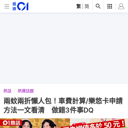
繁
|
简
熱話
熱爆話題
兩蚊兩折懶人包！車費計算/樂悠卡申請
方法一文看清 做錯3件事DQ