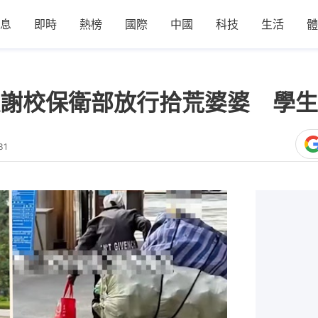
息
即時
熱榜
國際
中國
科技
生活
體
謝校保衛部放行拾荒婆婆 學生
31