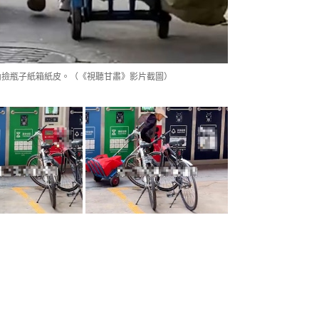
內撿瓶子紙箱紙皮。（《視聽甘肅》影片截圖）