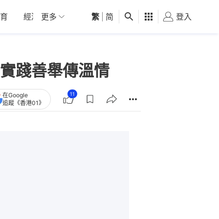
育
經濟
更多
01深圳
繁
觀點
|
简
健康
好食玩飛
登入
女
實踐善舉傳溫情
11
在Google
追蹤《香港01》