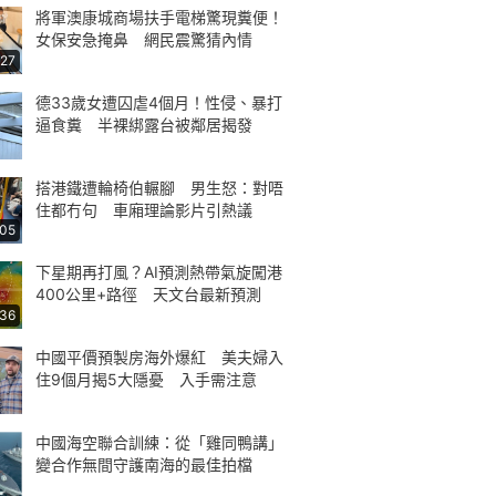
將軍澳康城商場扶手電梯驚現糞便！
女保安急掩鼻 網民震驚猜內情
:27
德33歲女遭囚虐4個月！性侵、暴打
逼食糞 半裸綁露台被鄰居揭發
搭港鐵遭輪椅伯輾腳 男生怒：對唔
住都冇句 車廂理論影片引熱議
:05
下星期再打風？AI預測熱帶氣旋闖港
400公里+路徑 天文台最新預測
:36
中國平價預製房海外爆紅 美夫婦入
住9個月揭5大隱憂 入手需注意
中國海空聯合訓練：從「雞同鴨講」
變合作無間守護南海的最佳拍檔