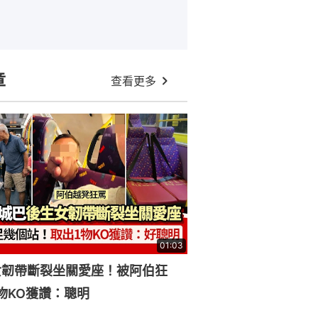
章
查看更多
01:03
女韌帶斷裂坐關愛座！被阿伯狂
物KO獲讚：聰明