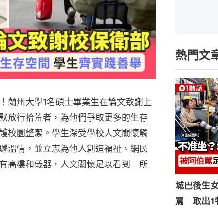
熱門文
！蘭州大學1名碩士畢業生在論文致謝上
默放行拾荒者，為他們爭取更多的生存
護校園整潔。學生深受學校人文關懷觸
遞溫情，並立志為他人創造福祉。網民
有高樓和儀器，人文關懷足以看到一所
城巴後生
罵 取出1