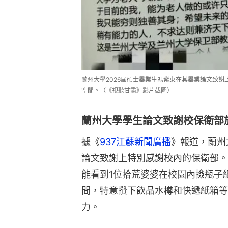
蘭州大學2026屆碩士畢業生馮紫東在其畢業論文致
空間。（《視聽甘肅》影片截圖）
蘭州大學學生論文致謝校保衛部
據《
937江蘇新聞廣播
》報道，蘭州
論文致謝上特別感謝校內的保衛部。
能看到1位拾荒婆婆在校園內撿瓶子
間，特意攢下飲品水樽和快遞紙箱等
力。