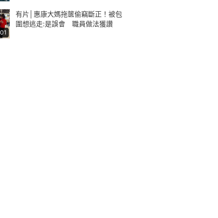
有片│惠康大媽拖篋偷竊斷正！被包
圍想逃走:是誤會 職員做法獲讚
:01