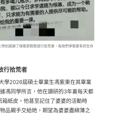
謝上特別感謝了保衛部默默放行拾荒者，為他們爭取更多的生存
放行拾荒者
大學2026屆碩士畢業生馮紫東在其畢業
據馮同學所言，他在讀研的3年裏每天都
紙箱紙皮，他甚至記住了婆婆的活動時
物品親手交給她，期望為婆婆盡綿薄之