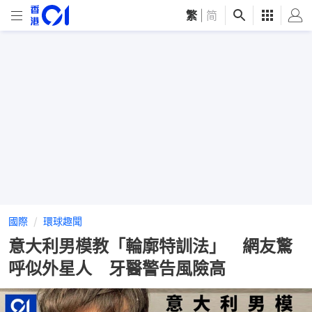
繁
|
简
國際
環球趣聞
意大利男模教「輪廓特訓法」 網友驚
呼似外星人 牙醫警告風險高