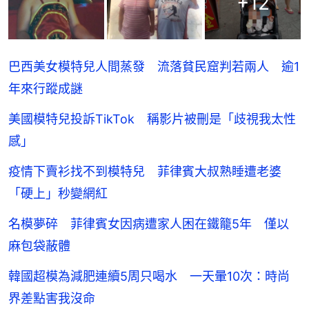
+
12
巴西美女模特兒人間蒸發 流落貧民窟判若兩人 逾1
年來行蹤成謎
美國模特兒投訴TikTok 稱影片被刪是「歧視我太性
感」
疫情下賣衫找不到模特兒 菲律賓大叔熟睡遭老婆
「硬上」秒變網紅
名模夢碎 菲律賓女因病遭家人困在鐵籠5年 僅以
麻包袋蔽體
韓國超模為減肥連續5周只喝水 一天暈10次：時尚
界差點害我沒命