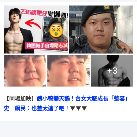
+
3
【同場加映】
醜小鴨變天鵝！台女大曬成長「整容」
史　網民：也差太遠了吧！
▼▼▼