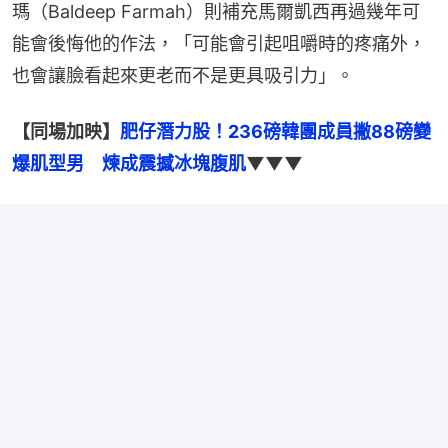
瑪（Baldeep Farmah）則補充馬爾凱西再過幾年可
能會後悔他的作法，「可能會引起咀嚼時的疼痛外，
也會讓臉看起來更老而不是更具吸引力」。
【同場加映】
肥仔潛力股！236磅韓團成員撇88磅變
爆肌型男　煉成震撼冰塊腹肌
▼▼▼