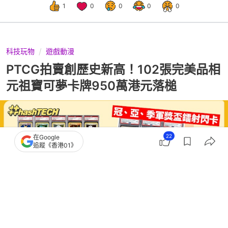
1
0
0
0
0
科技玩物
遊戲動漫
PTCG拍賣創歷史新高！102張完美品相
元祖寶可夢卡牌950萬港元落槌
22
在Google
追蹤《香港01》