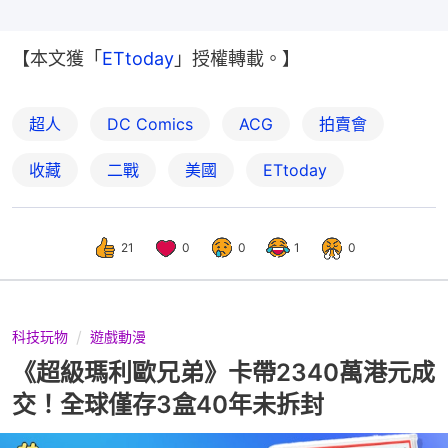
【本文獲「
ETtoday
」授權轉載。】
超人
DC Comics
ACG
拍賣會
收藏
二戰
美國
ETtoday
21
0
0
1
0
科技玩物
遊戲動漫
《超級瑪利歐兄弟》卡帶2340萬港元成
交！全球僅存3盒40年未拆封