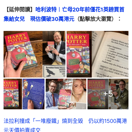
【延伸閱讀】
哈利波特︱亡母20年前僅花1英鎊買首
集給女兒　現估價破30萬港元
（點擊放大瀏覽）：
+
5
法拉利撞成「一堆廢鐵」燒到全毀 仍以約1500萬港
元天價拍賣成交