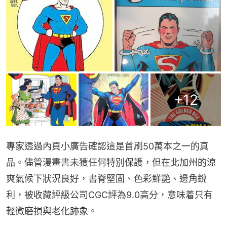
+
12
專家透過內頁小廣告確認這是首刷50萬本之一的真
品。儘管漫畫書未獲任何特別保護，但在北加州的涼
爽氣候下狀況良好，書脊堅固、色彩鮮艷、邊角銳
利，被收藏評級公司CGC評為9.0高分，意味着只有
輕微磨損與老化跡象。