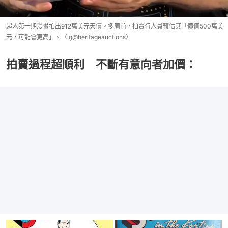
超人第一期漫畫拍出912萬美元天價。多周前，拍賣行人員預估其「價值500萬美
元，可能會更高」。（ig@heritageauctions）
拍賣過程超順利 不斷有意向者加價：