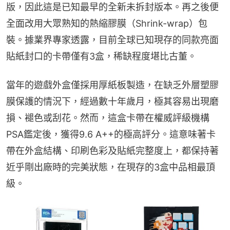
版，因此這是已知最早的全新未拆封版本。再之後便
全面改用大眾熟知的熱縮膠膜（Shrink-wrap）包
裝。據業界專家透露，目前全球已知現存的同款亮面
貼紙封口的卡帶僅有3盒，稀缺程度堪比古董。
當年的遊戲外盒僅採用厚紙板製造，在缺乏外層塑膠
膜保護的情況下，經過數十年歲月，極其容易出現磨
損、褪色或刮花。然而，這盒卡帶在權威評級機構
PSA鑑定後，獲得9.6 A++的極高評分。這意味著卡
帶在外盒結構、印刷色彩及貼紙完整度上，都保持著
近乎剛出廠時的完美狀態，在現存的3盒中品相最頂
級。