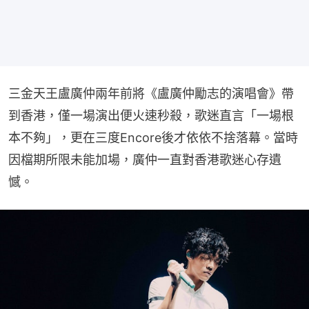
三金天王盧廣仲兩年前將《盧廣仲勵志的演唱會》帶
到香港，僅一場演出便火速秒殺，歌迷直言「一場根
本不夠」，更在三度Encore後才依依不捨落幕。當時
因檔期所限未能加場，廣仲一直對香港歌迷心存遺
憾。