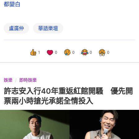
都變白
盧廣仲
華語樂壇
1
0
0
0
0
娛樂
即時娛樂
許志安入行40年重返紅館開騷 優先開
票兩小時搶光承諾全情投入