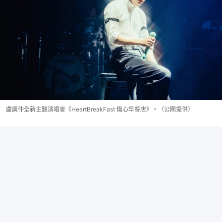
盧廣仲全新主題演唱會《HeartBreakFast 傷心早餐店》。（公關提供）