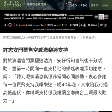
許志安為慶祝入行40週年於今年10重返紅磡香港體育館。（公關提供）
許志安門票售空感激樂迷支持
對於演唱會門票極速沽清，安仔得知喜訊後十分感
動，並第一時間向一直支持他的樂迷表達深切謝意，
說：「聽到呢個消息真係非常開心同感動，衷心多謝
每一位買飛支持我嘅樂迷。呢40年嚟，大家陪我行過
高低起伏，你哋嘅支持係我繼續企喺舞台上嘅最大動
力。」