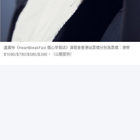
盧廣仲《HeartBreakFast 傷心早餐店》演唱會香港站票價分別為票價：港幣
$1080/$780/$580/$380。（公關提供）