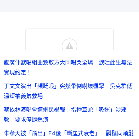
盧廣仲獻唱組曲致敬方大同唱哭全場 淚吐此生無法
實現約定！
于文文演出「頻眨眼」突然暈倒嚇壞觀眾 吳克群低
溫短袖義氣救場
蔡依林演唱會遭網民舉報！指控巨蛇「吸運」涉邪
教 要求停辦巡演
朱孝天被「飛出」F4後「斷崖式衰老」 鬍鬚同頭髮