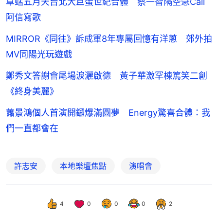
草蜢五月天台北大巨蛋世紀合體 蔡一智隔空急Call
阿信寫歌
MIRROR《同往》訴成軍8年專屬回憶有洋蔥 郊外拍
MV同陽光玩遊戲
鄭秀文答謝會尾場淚灑啟德 黃子華激罕棟篤笑二創
《終身美麗》
蕭景鴻個人首演開鑼爆滿圓夢 Energy驚喜合體：我
們一直都會在
許志安
本地樂壇焦點
演唱會
4
0
0
0
2