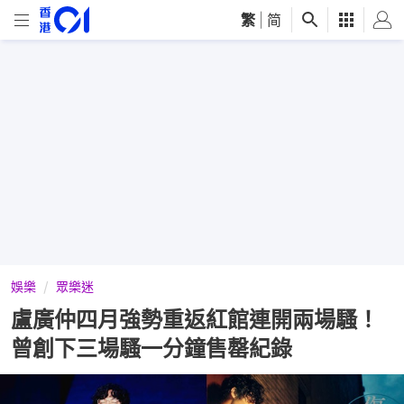
繁
|
简
娛樂
眾樂迷
盧廣仲四月強勢重返紅館連開兩場騷！
曾創下三場騷一分鐘售罄紀錄